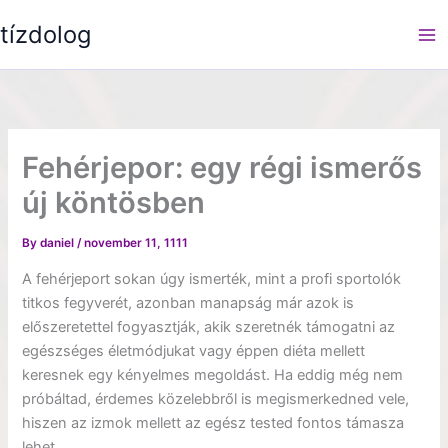
Skip
tízdolog
to
content
Fehérjepor: egy régi ismerős
új köntösben
By
daniel
/
november 11, 1111
A fehérjeport sokan úgy ismerték, mint a profi sportolók
titkos fegyverét, azonban manapság már azok is
előszeretettel fogyasztják, akik szeretnék támogatni az
egészséges életmódjukat vagy éppen diéta mellett
keresnek egy kényelmes megoldást. Ha eddig még nem
próbáltad, érdemes közelebbről is megismerkedned vele,
hiszen az izmok mellett az egész tested fontos támasza
lehet.