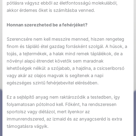
pótlásra vágysz ebből az életfontosságú molekulából,
akkor érdemes őket is számításba venned.
Honnan szerezheted be a fehérjéket?
Szerencsére nem kell messzire menned, hiszen rengeteg
finom és tápláló étel gazdag forrásként szolgál. A húsok, a
tojás, a tejtermékek, a halak mind remek táplálékok, de a
növényi alapú étrendet követők sem maradnak
lehetőségek nélkül: a szójabab, a hajdina, a csicseriborsó
vagy akár az olajos magvak is segítenek a napi
egészséges szintű fehérjebevitel elérésében.
Ez a sejtépítő anyag nem raktározódik a testedben, így
folyamatosan pótolnod kell. Főként, ha rendszeresen
sportolsz vagy diétázol, mert ilyenkor az
immunrendszered, az izmaid és az anyagcseréd is extra
támogatásra vágyik.