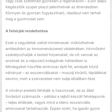
vagy csak szeretnéd gyorsítani a regenerációt – a por alapú
kiegészítők szuper pluszt jelenthetnek az étrendedben.
Könnyen és gyorsan fogyasztható, ráadásul nem terheli
meg a gyomrodat sem.
A fehérjék rendeltetése
Ezek a vegyületek valódi mindenesek: működhetnek
antitestként az immunrendszered védelmében, hírvivőként
szabályozhatják a tested folyamatait, de ott vannak az
enzimek és a népszerű kollagének hátterében is.
Mindegyiket húszféle aminosav építi fel, amelyek közül
néhányat – az esszenciálisakat – muszáj kívülről, táplálékkal
bevinni, mert a szervezeted nem tudja előállítani őket.
A növényi eredetű fehérjék is hasznosak, de az állati
forrásból származók – például a tejből készült fehérjeporok
– teljes értékűek, vagyis mind a kilenc esszenciális
aminosavat tartalmazzák. Éppen ezért, ha igazán gyors