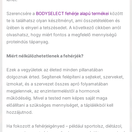
Szerencsére a
BODYSELECT fehérje alapú termékei
között
te is találhatsz olyan készítményt, ami összetételében és
ízében is elnyeri a tetszésedet. A következő cikkben arról
olvashatsz, hogy miért fontos a megfelelő mennyiségű
proteindús tápanyag.
Miért nélkülözhetetlenek a fehérjék?
Ezek a vegyületek az életed minden pillanatában
dolgoznak érted. Segítenek felépíteni a sejteket, szerveket,
izmokat, és a szervezet összes apró folyamatában
megjelennek, az enzimtermeléstől a hormonok
működéséig. Mivel a tested nem képes saját maga
előállítani a szükséges mennyiséget, a táplálékból kell
hozzájutnod.
Ha fokozott a fehérjeigényed – például sportolsz, diétázol,