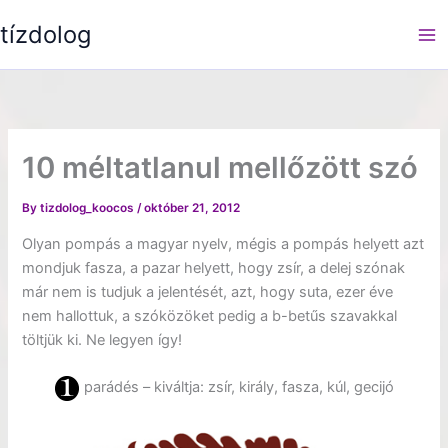
Skip
tízdolog
to
content
10 méltatlanul mellőzött szó
By
tizdolog_koocos
/
október 21, 2012
Olyan pompás a magyar nyelv, mégis a pompás helyett azt
mondjuk fasza, a pazar helyett, hogy zsír, a delej szónak
már nem is tudjuk a jelentését, azt, hogy suta, ezer éve
nem hallottuk, a szóközöket pedig a b-betűs szavakkal
töltjük ki. Ne legyen így!
parádés – kiváltja: zsír, király, fasza, kúl, gecijó