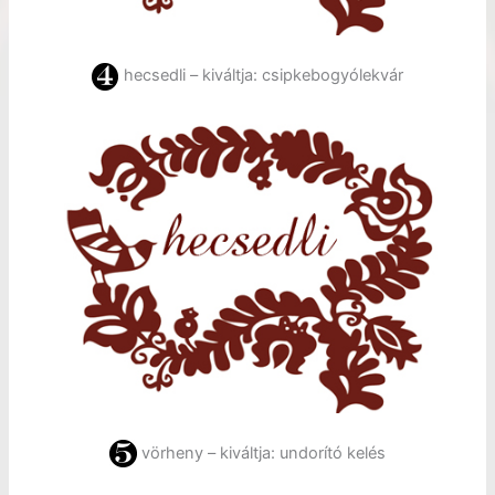
hecsedli – kiváltja: csipkebogyólekvár
vörheny – kiváltja: undorító kelés