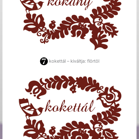
kokettál – kiváltja: flörtöl