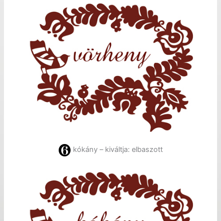
kókány – kiváltja: elbaszott