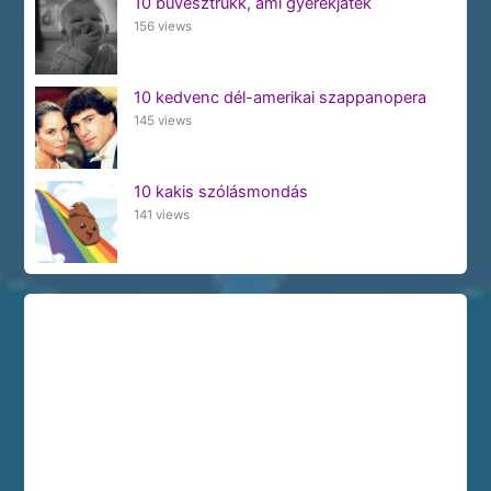
10 bűvésztrükk, ami gyerekjáték
156 views
10 kedvenc dél-amerikai szappanopera
145 views
10 kakis szólásmondás
141 views