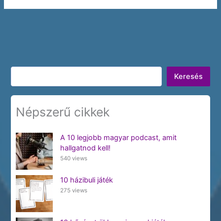
Keresés
Keresés
Népszerű cikkek
A 10 legjobb magyar podcast, amit
hallgatnod kell!
540 views
10 házibuli játék
275 views