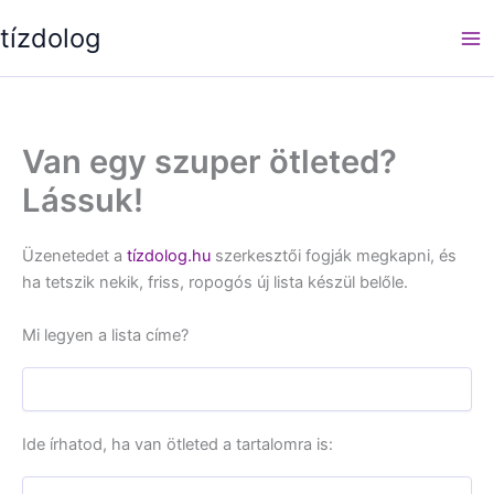
Skip
tízdolog
to
content
Van egy szuper ötleted?
Lássuk!
Üzenetedet a
tízdolog.hu
szerkesztői fogják megkapni, és
ha tetszik nekik, friss, ropogós új lista készül belőle.
Mi legyen a lista címe?
Ide írhatod, ha van ötleted a tartalomra is: