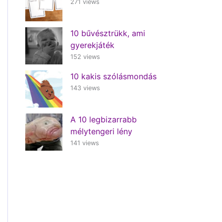
271 views
10 bűvésztrükk, ami
gyerekjáték
152 views
10 kakis szólásmondás
143 views
A 10 legbizarrabb
mélytengeri lény
141 views