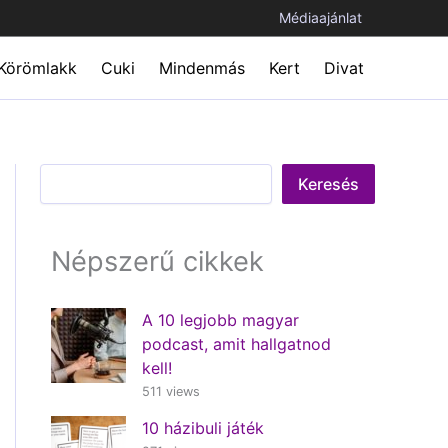
Médiaajánlat
Körömlakk
Cuki
Mindenmás
Kert
Divat
Keresés
Keresés
Népszerű cikkek
A 10 legjobb magyar
podcast, amit hallgatnod
kell!
511 views
10 házibuli játék