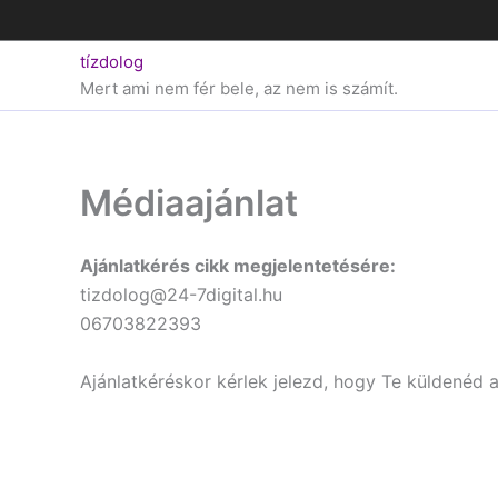
Skip
to
tízdolog
content
Mert ami nem fér bele, az nem is számít.
Médiaajánlat
Ajánlatkérés cikk megjelentetésére:
tizdolog@24-7digital.hu
06703822393
Ajánlatkéréskor kérlek jelezd, hogy Te küldenéd a 