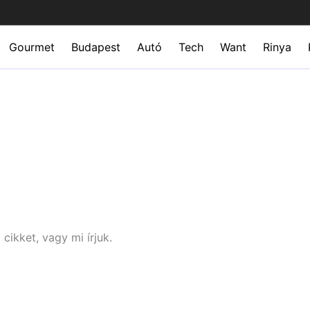
Gourmet
Budapest
Autó
Tech
Want
Rinya
cikket, vagy mi írjuk.