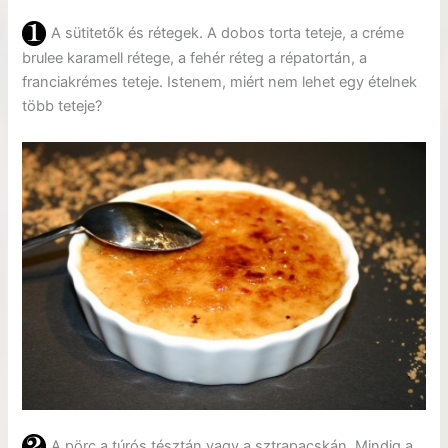
A sütitetők és rétegek. A dobos torta teteje, a créme
brulee karamell rétege, a fehér réteg a répatortán, a
franciakrémes teteje. Istenem, miért nem lehet egy ételnek
több teteje?
A pörc a túrós tésztán vagy a sztrapacskán. Mindig a