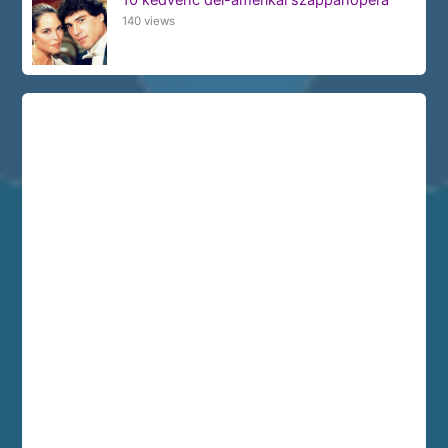
10 kedvenc dél-amerikai szappanopera
140 views