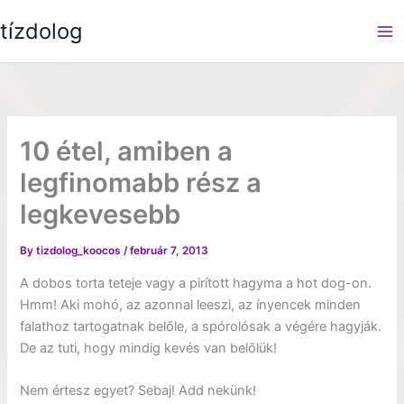
Skip
tízdolog
to
content
10 étel, amiben a
legfinomabb rész a
legkevesebb
By
tizdolog_koocos
/
február 7, 2013
A dobos torta teteje vagy a pirított hagyma a hot dog-on.
Hmm! Aki mohó, az azonnal leeszi, az ínyencek minden
falathoz tartogatnak belőle, a spórolósak a végére hagyják.
De az tuti, hogy mindig kevés van belőlük!
Nem értesz egyet? Sebaj! Add nekünk!