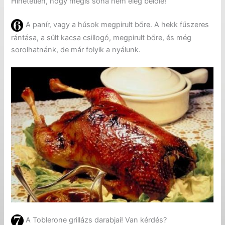
Hihetetlen, hogy mégis soha nem elég belőle!
A panír, vagy a húsok megpirult bőre. A hekk fűszeres
rántása, a sült kacsa csillogó, megpirult bőre, és még
sorolhatnánk, de már folyik a nyálunk.
A Toblerone grillázs darabjai! Van kérdés?