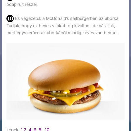
odapirult részei.
És végezetül: a McDonald’s sajtburgerben az uborka.
Tudjuk, hogy ez heves vitákat fog kiváltani, de vállaljuk,
mert egyszerűen az uborkából mindig kevés van benne!
képek:
1,
2
,
4,
6
,
8
,
10