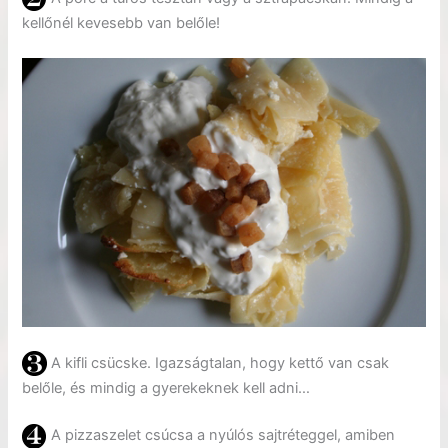
kellőnél kevesebb van belőle!
A kifli csücske. Igazságtalan, hogy kettő van csak
belőle, és mindig a gyerekeknek kell adni…
A pizzaszelet csúcsa a nyúlós sajtréteggel, amiben