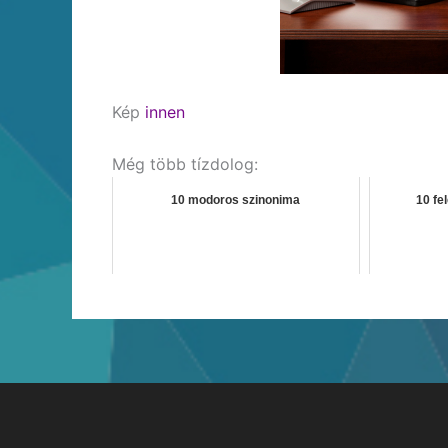
Kép
innen
Még több tízdolog:
10 modoros szinonima
10 fe