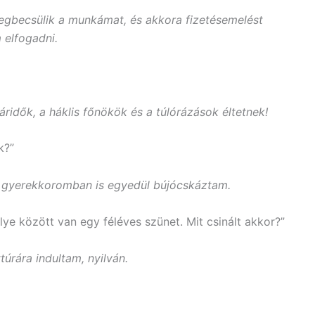
egbecsülik a munkámat, és akkora fizetésemelést
 elfogadni.
ridők, a háklis főnökök és a túlórázások éltetnek!
k?”
ár gyerekkoromban is egyedül bújócskáztam.
ye között van egy féléves szünet. Mit csinált akkor?”
túrára indultam, nyilván.