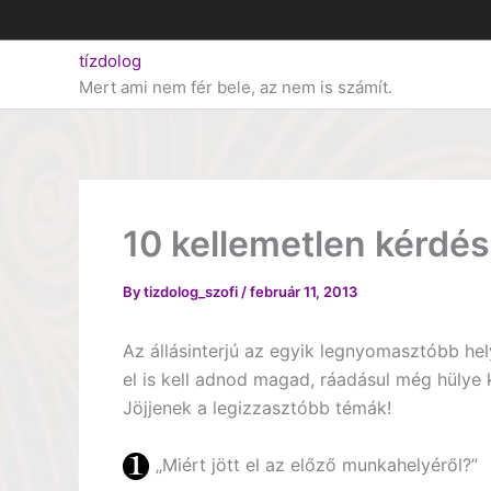
Skip
to
tízdolog
content
Mert ami nem fér bele, az nem is számít.
10 kellemetlen kérdés 
By
tizdolog_szofi
/
február 11, 2013
Az állásinterjú az egyik legnyomasztóbb hel
el is kell adnod magad, ráadásul még hülye k
Jöjjenek a legizzasztóbb témák!
„Miért jött el az előző munkahelyéről?”