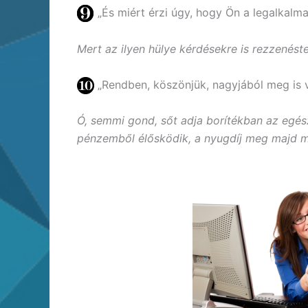
„És miért érzi úgy, hogy Ön a legalkalma
Mert az ilyen hülye kérdésekre is rezzenéste
„Rendben, köszönjük, nagyjából meg is 
Ó, semmi gond, sőt adja borítékban az egés
pénzemből élősködik, a nyugdíj meg majd m