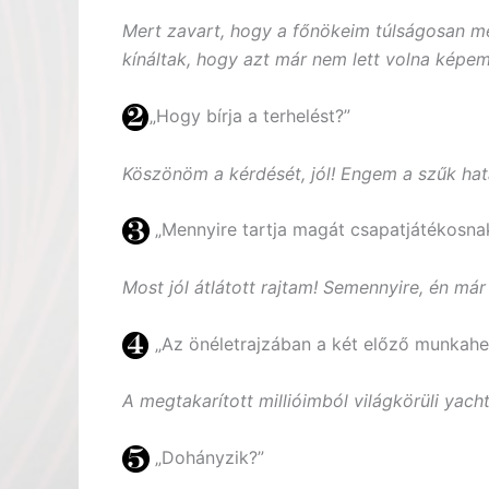
Mert zavart, hogy a főnökeim túlságosan m
kínáltak, hogy azt már nem lett volna képem
„Hogy bírja a terhelést?”
Köszönöm a kérdését, jól! Engem a szűk hatá
„Mennyire tartja magát csapatjátékosna
Most jól átlátott rajtam! Semennyire, én m
„Az önéletrajzában a két előző munkahel
A megtakarított millióimból világkörüli yacht
„Dohányzik?”