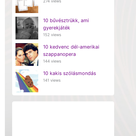
274 views
10 bűvésztrükk, ami
gyerekjáték
152 views
10 kedvenc dél-amerikai
szappanopera
144 views
10 kakis szólásmondás
141 views