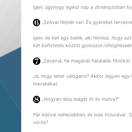
Igen, úgyhogy egész nap a dohányzóban fogo
„Szóval férjnél van. És gyereket tervezn
Igen, és kell egy balek, aki felvesz, hogy a
két büfiztetés között gonoszul röhöghesse
„Zavarná, ha magánál fiatalabb főnököt
Ja, hogy lehet válogatni? Akkor legyen egy k
macskákat.
„Hogyan látja magát öt év múlva?”
Pár kilóval nehezebben, és más frizurával. Tal
vörös?