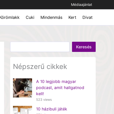
Médiaajánlat
Körömlakk
Cuki
Mindenmás
Kert
Divat
Keresés
Keresés
Népszerű cikkek
A 10 legjobb magyar
podcast, amit hallgatnod
kell!
523 views
10 házibuli játék