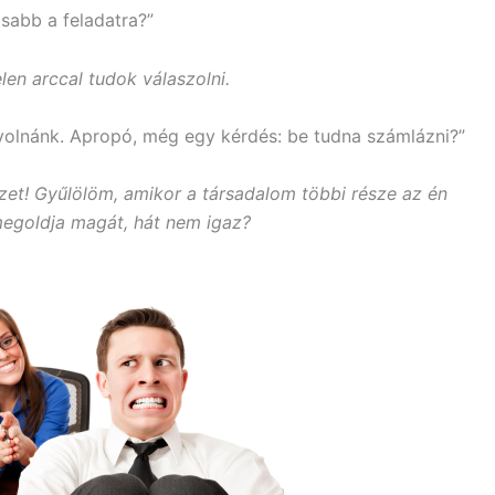
sabb a feladatra?”
len arccal tudok válaszolni.
volnánk. Apropó, még egy kérdés: be tudna számlázni?”
zet! Gyűlölöm, amikor a társadalom többi része az én
egoldja magát, hát nem igaz?