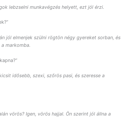
k lebzselni munkavégzés helyett, ezt jól érzi.
ek?”
ztán jól elmenjek szülni rögtön négy gyereket sorban, és
k a markomba.
 kapna?”
icsit idősebb, szexi, szőrös pasi, és szeresse a
án vörös? Igen, vörös hajjal. Ön szerint jól állna a