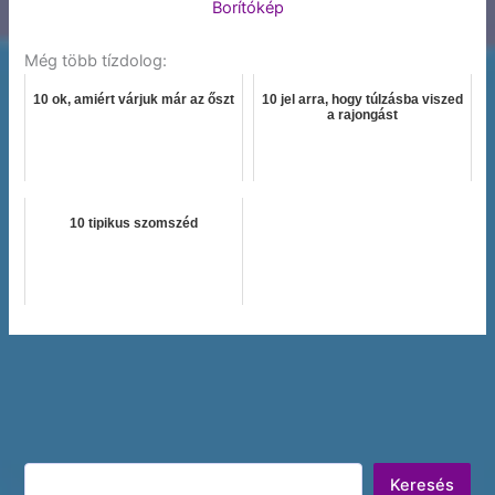
Borítókép
Még több tízdolog:
10 ok, amiért várjuk már az őszt
10 jel arra, hogy túlzásba viszed
a rajongást
10 tipikus szomszéd
Keresés
Keresés