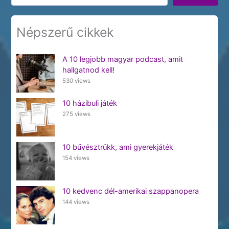
Népszerű cikkek
A 10 legjobb magyar podcast, amit
hallgatnod kell!
530 views
10 házibuli játék
275 views
10 bűvésztrükk, ami gyerekjáték
154 views
10 kedvenc dél-amerikai szappanopera
144 views