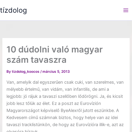
Skip
tízdolog
to
content
10 dúdolni való magyar
szám tavaszra
By
tizdolog_koocos
/
március 5, 2013
Van, amelyik dal egyszerűen csak cuki, van szerelmes, van
mélyebb értelmű, van vidám, van infantilis, de ami a
legjobb: jó rájuk a tavaszi szellőben lődörögni. Ja, és kicsit
jobb lesz tőlük az élet. Ez a poszt az Eurovízión
Magyarországot képviselő ByeAlexről jutott eszünkbe. A
Kedvesem című számnak biztos, hogy helye van az idei
tavaszi tracklistünkön, de hogy az Eurovízióra illik-e, azt az
olvasóra bízzuk.