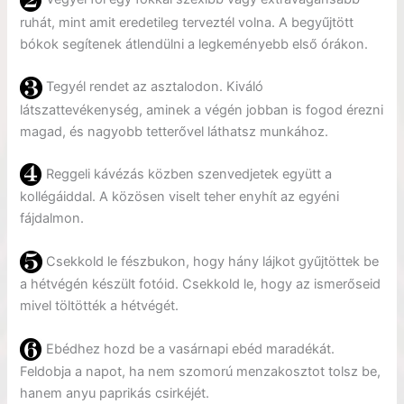
ruhát, mint amit eredetileg terveztél volna. A begyűjtött
bókok segítenek átlendülni a legkeményebb első órákon.
Tegyél rendet az asztalodon. Kiváló
látszattevékenység, aminek a végén jobban is fogod érezni
magad, és nagyobb tetterővel láthatsz munkához.
Reggeli kávézás közben szenvedjetek együtt a
kollégáiddal. A közösen viselt teher enyhít az egyéni
fájdalmon.
Csekkold le fészbukon, hogy hány lájkot gyűjtöttek be
a hétvégén készült fotóid. Csekkold le, hogy az ismerőseid
mivel töltötték a hétvégét.
Ebédhez hozd be a vasárnapi ebéd maradékát.
Feldobja a napot, ha nem szomorú menzakosztot tolsz be,
hanem anyu paprikás csirkéjét.