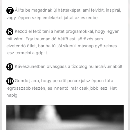
Állíts be magadnak új háttérképet, ami felvidít, inspirál,
vagy éppen szép emlékeket juttat az eszedbe.
Kezdd el feltölteni a hetet programokkal, hogy legyen
mit várni. Egy traumaoldó hétfő esti sörözés sem
elvetendő ötlet, bár ha túl jól sikerül, másnap gyötrelmes
lesz termelni a gdp-t.
Kávészünetben olvasgass a tízdolog.hu archívumából!
Gondolj arra, hogy percről percre jutsz éppen túl a
legrosszabb részén, és innentől már csak jobb lesz. Hat
napig.