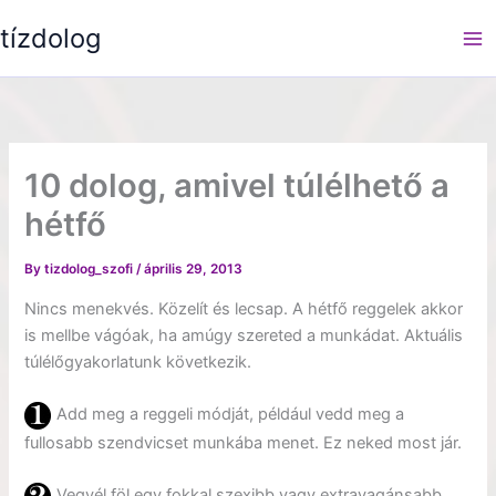
Skip
tízdolog
to
content
10 dolog, amivel túlélhető a
hétfő
By
tizdolog_szofi
/
április 29, 2013
Nincs menekvés. Közelít és lecsap. A hétfő reggelek akkor
is mellbe vágóak, ha amúgy szereted a munkádat. Aktuális
túlélőgyakorlatunk következik.
Add meg a reggeli módját, például vedd meg a
fullosabb szendvicset munkába menet. Ez neked most jár.
Vegyél föl egy fokkal szexibb vagy extravagánsabb