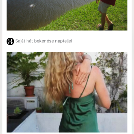
Saját hát bekenése naptejjel