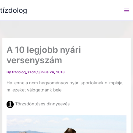
Skip
tízdolog
to
content
A 10 legjobb nyári
versenyszám
By
tizdolog_szofi
/
június 24, 2013
Ha lenne a nem hagyományos nyári sportoknak olimpiája,
mi ezeket válogatnánk bele!
Törzsdöntéses dinnyeevés