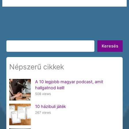
Keresés
Keresés
Népszerű cikkek
A 10 legjobb magyar podcast, amit
hallgatnod kell!
508 views
10 házibuli játék
267 views