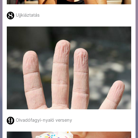
Ujjkiáztatás
Olvadófagyi-nyaló verseny