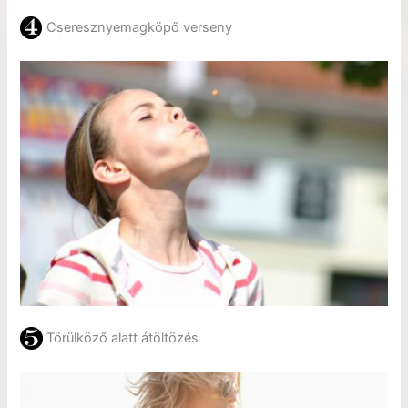
Cseresznyemagköpő verseny
Törülköző alatt átöltözés