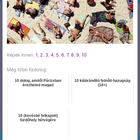
Képek innen:
1
,
2
,
3
,
4
,
5
,
6
,
7
,
8
,
9
,
10
Még több tízdolog:
10 dolog, amitől Párizsban
10 kiábrándító felnőtt-hazugság
érezheted magad
(18+)
10 (kevésbé felkapott)
fürdőhely hétvégére