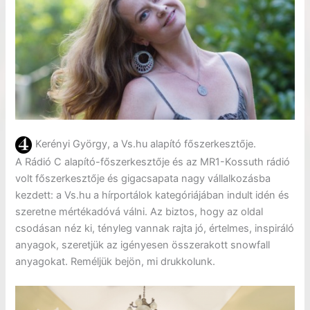
Kerényi György, a Vs.hu alapító főszerkesztője.
A Rádió C alapító-főszerkesztője és az MR1-Kossuth rádió
volt főszerkesztője és gigacsapata nagy vállalkozásba
kezdett: a Vs.hu a hírportálok kategóriájában indult idén és
szeretne mértékadóvá válni. Az biztos, hogy az oldal
csodásan néz ki, tényleg vannak rajta jó, értelmes, inspiráló
anyagok, szeretjük az igényesen összerakott snowfall
anyagokat. Reméljük bejön, mi drukkolunk.