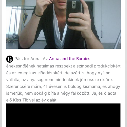
Pásztor Anna. Az
Anna and the Barbies
énekesnőjének hatalmas reszpekt a színpadi produkciókért
és az energikus előadásokért, de azért is, hogy nyíltan
vállalta, az anyaság nem mindenkinek jön össze elsőre.
Szerencsére mára, 41 évesen is boldog kismama, és ahogy
ismerjük, nem sokáig bírja a négy fal között. Ja, és ő adta
elő Kiss Tibivel az év dalát.