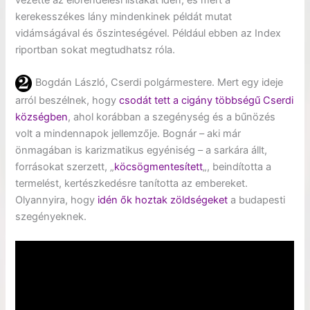
kerekesszékes lány mindenkinek példát mutat
vidámságával és őszinteségével. Például ebben az Index
riportban sokat megtudhatsz róla.
Bogdán László, Cserdi polgármestere. Mert egy ideje
arról beszélnek, hogy
csodát tett a cigány többségű Cserdi
községben
, ahol korábban a szegénység és a bűnözés
volt a mindennapok jellemzője. Bognár – aki már
önmagában is karizmatikus egyéniség – a sarkára állt,
forrásokat szerzett, „
köcsögmentesített
„, beindította a
termelést, kertészkedésre tanította az embereket.
Olyannyira, hogy
idén ők hoztak zöldségeket
a budapesti
szegényeknek.