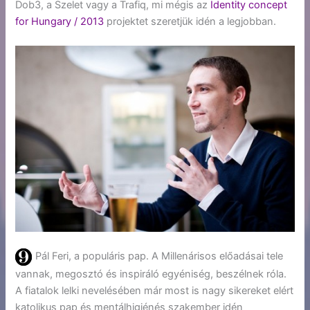
Dob3, a Szelet vagy a Trafiq, mi mégis az
Identity concept
for Hungary / 2013
projektet szeretjük idén a legjobban.
Pál Feri, a populáris pap. A Millenárisos előadásai tele
vannak, megosztó és inspiráló egyéniség, beszélnek róla.
A fiatalok lelki nevelésében már most is nagy sikereket elért
katolikus pap és mentálhigiénés szakember idén