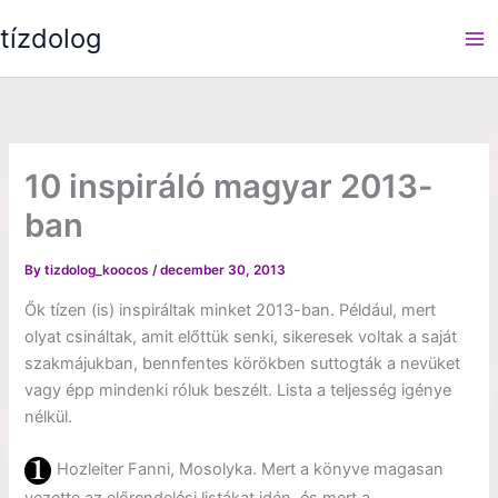
Skip
tízdolog
to
content
10 inspiráló magyar 2013-
ban
By
tizdolog_koocos
/
december 30, 2013
Ők tízen (is) inspiráltak minket 2013-ban. Például, mert
olyat csináltak, amit előttük senki, sikeresek voltak a saját
szakmájukban, bennfentes körökben suttogták a nevüket
vagy épp mindenki róluk beszélt. Lista a teljesség igénye
nélkül.
Hozleiter Fanni, Mosolyka. Mert a könyve magasan
vezette az előrendelési listákat idén, és mert a