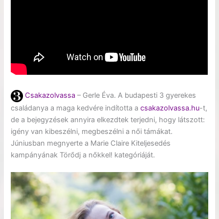
Csakazolvassa
– Gerle Éva. A budapesti 3 gyerekes
családanya a maga kedvére indította a
csakazolvassa.hu
-t,
de a bejegyzések annyira elkezdtek terjedni, hogy látszott:
igény van kibeszélni, megbeszélni a női támákat.
Júniusban megnyerte a Marie Claire Kiteljesedés
kampányának Törődj a nőkkel! kategóriáját.