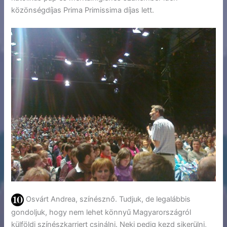
közönségdíjas Prima Primissima díjas lett.
Osvárt Andrea, színésznő. Tudjuk, de legalábbis
gondoljuk, hogy nem lehet könnyű Magyarországról
külföldi színészkarriert csinálni. Neki pedig kezd sikerülni,