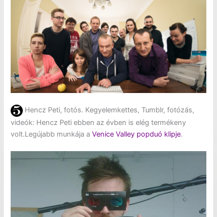
Hencz Peti, fotós. Kegyelemkettes, Tumblr, fotózás,
videók: Hencz Peti ebben az évben is elég termékeny
volt.Legújabb munkája a
Venice Valley popduó klipje
.