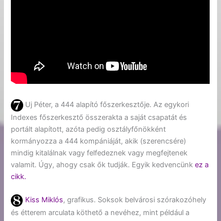
Uj Péter, a 444 alapító főszerkesztője. Az egykori
Indexes főszerkesztő összerakta a saját csapatát és
portált alapított, azóta pedig osztályfőnökként
kormányozza a 444 kompániáját, akik (szerencsére)
mindig kitalálnak vagy felfedeznek vagy megfejtenek
valamit. Úgy, ahogy csak ők tudják. Egyik kedvencünk
ez a
cikk.
Kiss Miklós
, grafikus. Soksok belvárosi szórakozóhely
és étterem arculata köthető a nevéhez, mint például a