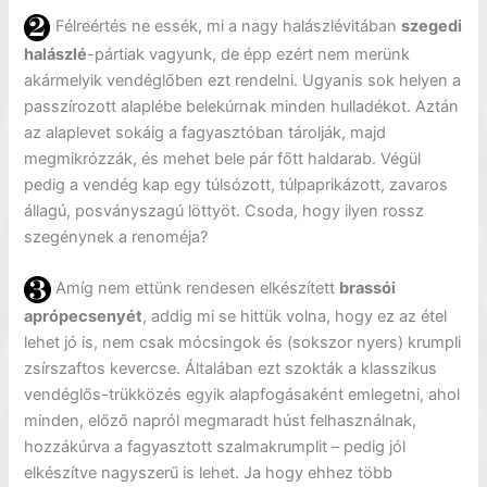
Félreértés ne essék, mi a nagy halászlévitában
szegedi
halászlé
-pártiak vagyunk, de épp ezért nem merünk
akármelyik vendéglőben ezt rendelni. Ugyanis sok helyen a
passzírozott alaplébe belekúrnak minden hulladékot. Aztán
az alaplevet sokáig a fagyasztóban tárolják, majd
megmikrózzák, és mehet bele pár főtt haldarab. Végül
pedig a vendég kap egy túlsózott, túlpaprikázott, zavaros
állagú, posványszagú löttyöt. Csoda, hogy ilyen rossz
szegénynek a renoméja?
Amíg nem ettünk rendesen elkészített
brassói
aprópecsenyét
, addig mi se hittük volna, hogy ez az étel
lehet jó is, nem csak mócsingok és (sokszor nyers) krumpli
zsírszaftos kevercse. Általában ezt szokták a klasszikus
vendéglős-trükközés egyik alapfogásaként emlegetni, ahol
minden, előző napról megmaradt húst felhasználnak,
hozzákúrva a fagyasztott szalmakrumplit – pedig jól
elkészítve nagyszerű is lehet. Ja hogy ehhez több