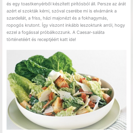
és egy toastkenyérből készített pirítósból áll. Persze az árát
azért el szokták kérni, szóval cserébe mi is elvárnánk a
szardellát, a friss, házi majonézt és a fokhagymás,
ropogós krutont. Így viszont inkább leszoktunk arról, hogy
ezzel a fogással próbálkozzunk. A Caesar-saláta
történetéért és receptjéért katt ide!