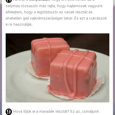
selymes rózsaszín máz rajta, hogy hajlamosak vagyunk
elfelejteni, hogy a legtöbbször ez vacak tésztát és
ehetetlen geil vajkrémszerűséget takar. És ezt a cukrászok
ki is használják.
Hova lőjük el a maradék tésztát? Ez az, csináljunk