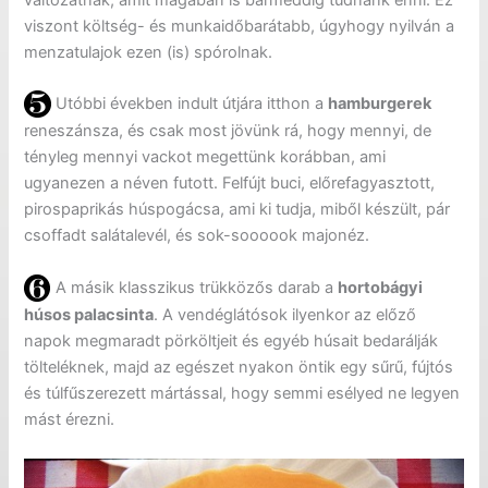
viszont költség- és munkaidőbarátabb, úgyhogy nyilván a
menzatulajok ezen (is) spórolnak.
Utóbbi években indult útjára itthon a
hamburgerek
reneszánsza, és csak most jövünk rá, hogy mennyi, de
tényleg mennyi vackot megettünk korábban, ami
ugyanezen a néven futott. Felfújt buci, előrefagyasztott,
pirospaprikás húspogácsa, ami ki tudja, miből készült, pár
csoffadt salátalevél, és sok-soooook majonéz.
A másik klasszikus trükközős darab a
hortobágyi
húsos palacsinta
. A vendéglátósok ilyenkor az előző
napok megmaradt pörköltjeit és egyéb húsait bedarálják
tölteléknek, majd az egészet nyakon öntik egy sűrű, fújtós
és túlfűszerezett mártással, hogy semmi esélyed ne legyen
mást érezni.