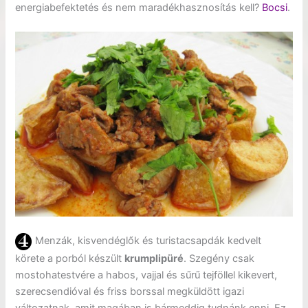
energiabefektetés és nem maradékhasznosítás kell?
Bocsi
.
Menzák, kisvendéglők és turistacsapdák kedvelt
körete a porból készült
krumplipüré
. Szegény csak
mostohatestvére a habos, vajjal és sűrű tejföllel kikevert,
szerecsendióval és friss borssal megküldött igazi
változatnak, amit magában is bármeddig tudnánk enni. Ez