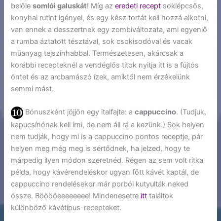
belőle
somlói galuskát
! Míg az
eredeti recept
soklépcsős,
konyhai rutint igényel, és egy kész tortát kell hozzá alkotni,
van ennek a desszertnek egy zombiváltozata, ami egyenlő
a rumba áztatott tésztával, sok csokisodóval és vacak
műanyag tejszínhabbal. Természetesen, akárcsak a
korábbi recepteknél a vendéglős titok nyitja itt is a fújtós
öntet és az arcbamászó ízek, amiktől nem érzékelünk
semmi mást.
Bónuszként jöjjön egy italfajta: a
cappuccino
. (Tudjuk,
kapucsínónak kell írni, de nem áll rá a kezünk.) Sok helyen
nem tudják, hogy mi is a cappuccino pontos receptje, pár
helyen meg még meg is sértődnek, ha jelzed, hogy te
márpedig ilyen módon szeretnéd. Régen az sem volt ritka
példa, hogy kávérendeléskor ugyan főtt kávét kaptál, de
cappuccino rendelésekor már porból kutyulták neked
össze. Bööööeeeeeeee! Mindenesetre
itt
találtok
különböző kávétípus-recepteket.