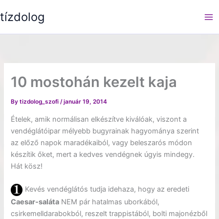
Skip
tízdolog
to
content
10 mostohán kezelt kaja
By
tizdolog_szofi
/
január 19, 2014
Ételek, amik normálisan elkészítve kiválóak, viszont a
vendéglátóipar mélyebb bugyrainak hagyománya szerint
az előző napok maradékaiból, vagy beleszarós módon
készítik őket, mert a kedves vendégnek úgyis mindegy.
Hát kösz!
Kevés vendéglátós tudja idehaza, hogy az eredeti
Caesar-saláta
NEM pár hatalmas uborkából,
csirkemelldarabokból, reszelt trappistából, bolti majonézből