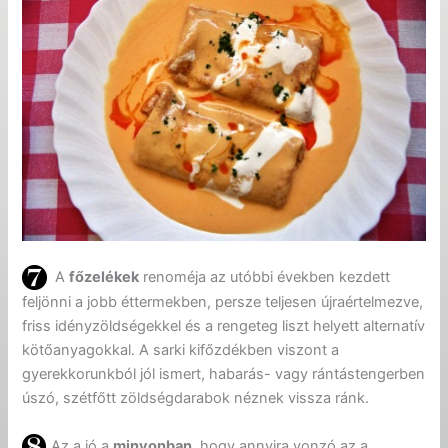
A
főzelékek
renoméja az utóbbi években kezdett
feljönni a jobb éttermekben, persze teljesen újraértelmezve,
friss idényzöldségekkel és a rengeteg liszt helyett alternatív
kötőanyagokkal. A sarki kifőzdékben viszont a
gyerekkorunkból jól ismert, habarás- vagy rántástengerben
úszó, szétfőtt zöldségdarabok néznek vissza ránk.
Az a jó a
minyonban
, hogy annyira vonzó az a