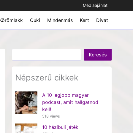
Médiaajánlat
Körömlakk
Cuki
Mindenmás
Kert
Divat
Keresés
Keresés
Népszerű cikkek
A 10 legjobb magyar
podcast, amit hallgatnod
kell!
518 views
10 házibuli játék