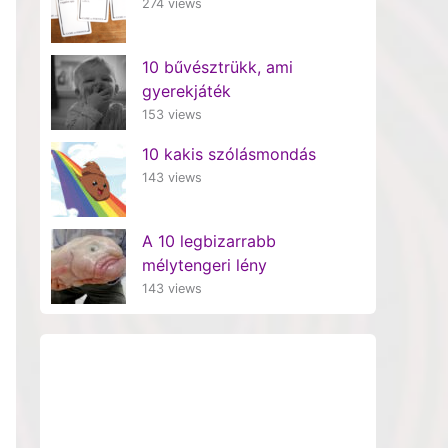
274 views
10 bűvésztrükk, ami
gyerekjáték
153 views
10 kakis szólásmondás
143 views
A 10 legbizarrabb
mélytengeri lény
143 views