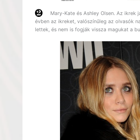
Mary-Kate és Ashley Olsen. Az ikrek 
évben az ikreket, valószínűleg az olvasók na
lettek, és nem is fogják vissza magukat a bu