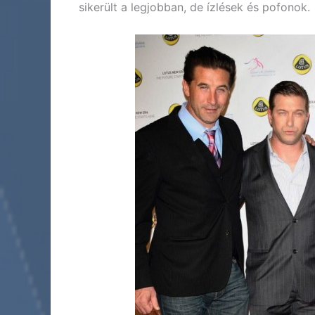
sikerült a legjobban, de ízlések és pofonok.