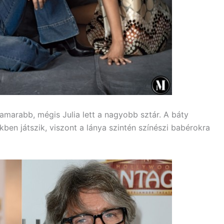
 hamarabb, mégis Julia lett a nagyobb sztár. A báty
ben játszik, viszont a lánya szintén színészi babérokra