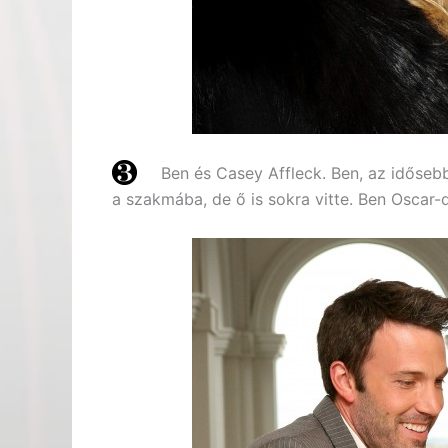
Ben és Casey Affleck. Ben, az idősebb
a szakmába, de ő is sokra vitte. Ben Oscar-d