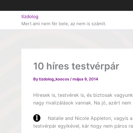
Skip
to
tízdolog
content
Mert ami nem fér bele, az nem is számít.
10 híres testvérpár
By
tizdolog_koocos
/
május 9, 2014
Híresek is, testvérek is, és biztosak vagyu
nagy rivalizálások vannak. Na jó, azért nem 
Natalie and Nicole Appleton, vagyis az
testvérpár egyikével, kár hogy nem páros ra