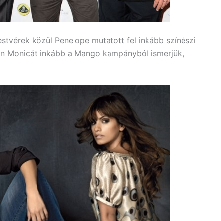
tvérek közül Penelope mutatott fel inkább színészi
thon Monicát inkább a Mango kampányból ismerjük,