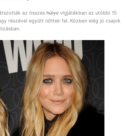
játszották az összes
hülye
vígjátékban az utóbbi 15
gy részével együtt nőttek fel. Közben elég jó csajok
lizásban.