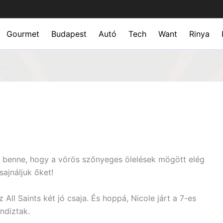
Gourmet
Budapest
Autó
Tech
Want
Rinya
nk benne, hogy a vörös szőnyeges ölelések mögött elég
sajnáljuk őket!
 All Saints két jó csaja. És hoppá, Nicole járt a 7-es
ndiztak.