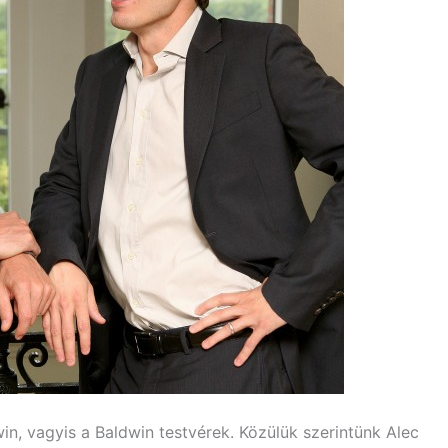
win, vagyis a Baldwin testvérek. Közülük szerintünk Alec