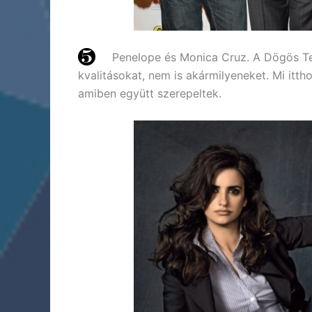
Penelope és Monica Cruz. A Dögös Tes
kvalitásokat, nem is akármilyeneket. Mi it
amiben együtt szerepeltek.