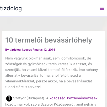
Skip
tízdolog
to
content
10 termelői bevásárlóhely
By
tizdolog_koocos
/
május 12, 2014
Nem vagyunk bio-mániásak, sem időmilliomosok, de
zöldségek és gyümölcsök terén keressük a frisset, és
szeretjük, ha valami közeli termelőtől érkezik. Íme néhány
alternatív bevásárlási forma, ahol feltöltheted a
vitaminraktáraidat, persze akkor, ha a bevásárlásaidat
tudod előre is tervezni.
Szatyor (Budapest). A
közösségi kezdeményezések
között már volt szó a Szatyor Közösségről, amit néhány