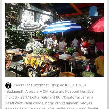
Csörsz utcai szombati Ökopiac (6:00-13:00)
(Budapest). A piac a MOM Kulturális Központ kertjében
működik és 17 bolttal valamint 60-70 sátorral várják a
vásárlókat. Nem csoda, hogy van itt minden: vegyes
zöldség és gyümölcs, tej, túró, tejföl, sajtok, méz, füstölt