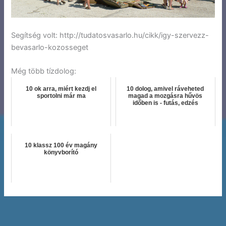
Segítség volt: http://tudatosvasarlo.hu/cikk/igy-szervezz-
bevasarlo-kozosseget
Még több tízdolog:
10 ok arra, miért kezdj el
10 dolog, amivel ráveheted
sportolni már ma
magad a mozgásra hűvös
időben is - futás, edzés
10 klassz 100 év magány
könyvborító