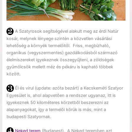
A Szatyrosok segítségével alakult meg az érdi Natúr
kosár, melynek lényege szintén a közvetlen vásárlási
lehetőség a környék termelőitől. Friss, megbízható,
organikus (vegyszermentes) gazdálkodásból származó
élelmiszereket igyekeznek összegyűjteni, a zöldségek
gyümölcsök mellett méz és pékáru is kapható többek
között.
Él és virul (update: azóta bezárt) a Kecskeméti Szatyor
Egyesület is, ahol alapvetően a rendszer ugyanaz, itt is
igyekeznek 50 kilométeres körzetből beszerezni az
alapanyagokat, így a termelői körük is más, mint a
budapesti Szatyornak.
Neked terem
(Budapest). A Neked teremben azt