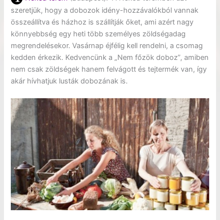
szeretjük, hogy a dobozok idény-hozzávalókból vannak
összeállítva és házhoz is szállítják őket, ami azért nagy
könnyebbség egy heti több személyes zöldségadag
megrendelésekor. Vasárnap éjfélig kell rendelni, a csomag
kedden érkezik. Kedvencünk a „Nem főzök doboz”, amiben
nem csak zöldségek hanem felvágott és tejtermék van, így
akár hívhatjuk lusták dobozának is.