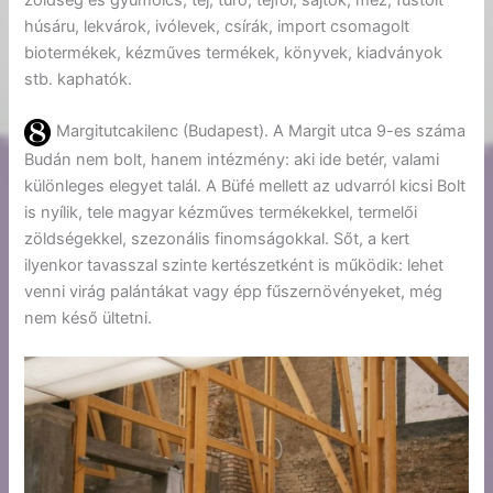
húsáru, lekvárok, ivólevek, csírák, import csomagolt
biotermékek, kézműves termékek, könyvek, kiadványok
stb. kaphatók.
Margitutcakilenc (Budapest). A Margit utca 9-es száma
Budán nem bolt, hanem intézmény: aki ide betér, valami
különleges elegyet talál. A Büfé mellett az udvarról kicsi Bolt
is nyílik, tele magyar kézműves termékekkel, termelői
zöldségekkel, szezonális finomságokkal. Sőt, a kert
ilyenkor tavasszal szinte kertészetként is működik: lehet
venni virág palántákat vagy épp fűszernövényeket, még
nem késő ültetni.