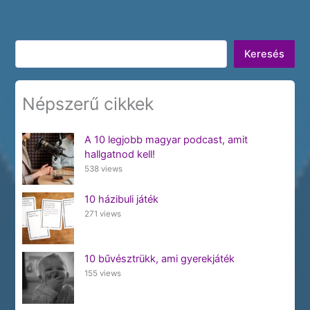
Keresés
Keresés
Népszerű cikkek
A 10 legjobb magyar podcast, amit
hallgatnod kell!
538 views
10 házibuli játék
271 views
10 bűvésztrükk, ami gyerekjáték
155 views