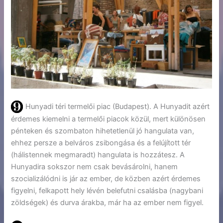
Hunyadi téri termelői piac (Budapest). A Hunyadit azért
érdemes kiemelni a termelői piacok közül, mert különösen
pénteken és szombaton hihetetlenül jó hangulata van,
ehhez persze a belváros zsibongása és a felújított tér
(hálistennek megmaradt) hangulata is hozzátesz. A
Hunyadira sokszor nem csak bevásárolni, hanem
szocializálódni is jár az ember, de közben azért érdemes
figyelni, felkapott hely lévén belefutni csalásba (nagybani
zöldségek) és durva árakba, már ha az ember nem figyel.