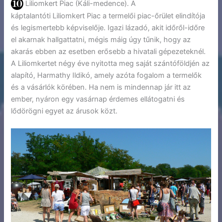
Liliomkert Piac (Káli-medence). A
káptalantóti Liliomkert Piac a termelői piac-őrület elindítója
és legismertebb képviselője. Igazi lázadó, akit időről-időre
el akarnak hallgattatni, mégis máig úgy tűnik, hogy az
akarás ebben az esetben erősebb a hivatali gépezeteknél.
A Liliomkertet négy éve nyitotta meg saját szántóföldjén az
alapító, Harmathy Ildikó, amely azóta fogalom a termelők
és a vásárlók körében. Ha nem is mindennap jár itt az
ember, nyáron egy vasárnap érdemes ellátogatni és
lődörögni egyet az árusok közt.