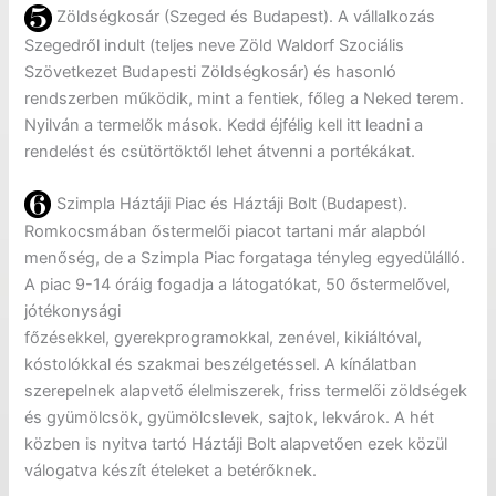
Zöldségkosár (Szeged és Budapest). A vállalkozás
Szegedről indult (teljes neve Zöld Waldorf Szociális
Szövetkezet Budapesti Zöldségkosár) és hasonló
rendszerben működik, mint a fentiek, főleg a Neked terem.
Nyilván a termelők mások. Kedd éjfélig kell itt leadni a
rendelést és csütörtöktől lehet átvenni a portékákat.
Szimpla Háztáji Piac és Háztáji Bolt (Budapest).
Romkocsmában őstermelői piacot tartani már alapból
menőség, de a Szimpla Piac forgataga tényleg egyedülálló.
A piac 9-14 óráig fogadja a látogatókat, 50 őstermelővel,
jótékonysági
főzésekkel, gyerekprogramokkal, zenével, kikiáltóval,
kóstolókkal és szakmai beszélgetéssel. A kínálatban
szerepelnek alapvető élelmiszerek, friss termelői zöldségek
és gyümölcsök, gyümölcslevek, sajtok, lekvárok. A hét
közben is nyitva tartó Háztáji Bolt alapvetően ezek közül
válogatva készít ételeket a betérőknek.