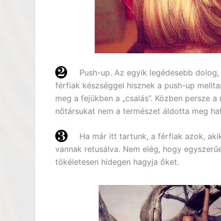
Push-up. Az egyik legédesebb dolog,
férfiak készséggel hisznek a push-up mellta
meg a fejükben a „csalás”. Közben persze a 
nőtársukat nem a természet áldotta meg hat
Ha már itt tartunk, a férfiak azok, ak
vannak retusálva. Nem elég, hogy egyszerűen 
tökéletesen hidegen hagyja őket.