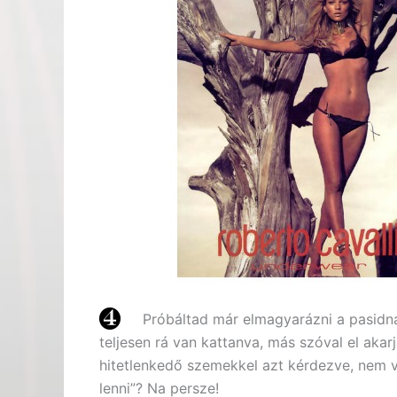
Próbáltad már elmagyarázni a pasidnak
teljesen rá van kattanva, más szóval el aka
hitetlenkedő szemekkel azt kérdezve, nem va
lenni”? Na persze!