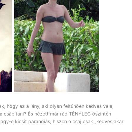
, hogy az a lány, aki olyan feltűnően kedves vele,
rja csábítani? És nézett már rád TÉNYLEG őszintén
gy-e kicsit paranoiás, hiszen a csaj csak „kedves akar