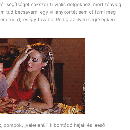
kér segítséget sokszor triviális dolgokhoz, mert tényleg
nem tud becsavarni egy villanykörtét sem c) fúrni meg
em tud d) és így tovább. Pedig az ilyen segítségkérő
lak, combok, „véletlenül” kibontódó hajak és leeső