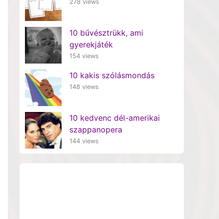
278 views
10 bűvésztrükk, ami
gyerekjáték
154 views
10 kakis szólásmondás
148 views
10 kedvenc dél-amerikai
szappanopera
144 views