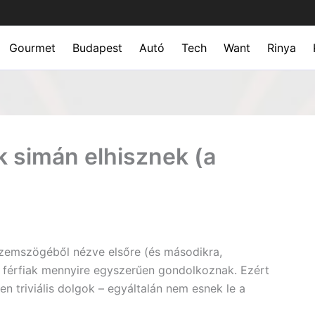
Gourmet
Budapest
Autó
Tech
Want
Rinya
ak simán elhisznek (a
zemszögéből nézve elsőre (és másodikra,
 férfiak mennyire egyszerűen gondolkoznak. Ezért
n triviális dolgok – egyáltalán nem esnek le a