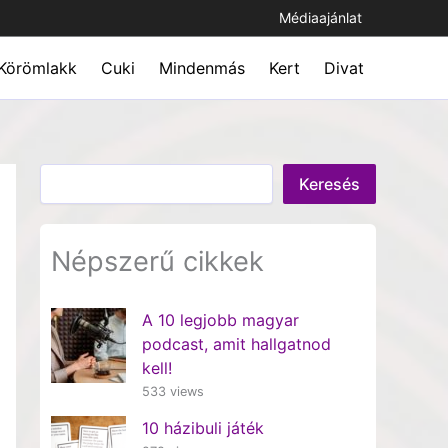
Médiaajánlat
Körömlakk
Cuki
Mindenmás
Kert
Divat
Keresés
Keresés
Népszerű cikkek
A 10 legjobb magyar
podcast, amit hallgatnod
kell!
533 views
10 házibuli játék