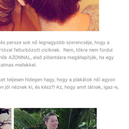
 és persze sok nő legnagyobb szerencséje, hogy a
rtóval felturbózott ciciknek. Nem, tökre nem fordul
nők AZONNAL, első pillantásra megállapítják, ha egy
almas mellekkel.
iket teljesen hidegen hagy, hogy a plakátok női agyon
jól néznek ki, és kész?! Az, hogy amit látnak, igaz-e,