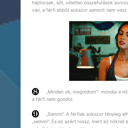
hajtincsek, sőt, véletlen összefutások sor
van, a férfi ebből sokszor semmit nem vesz 
„Minden ok, megoldom”- mondja a nő, 
a férfi nem gondol.
„Semmi”. A férfiak sokszor tényleg elh
„semmi”. És ez azért rossz, mert ez nőknél 