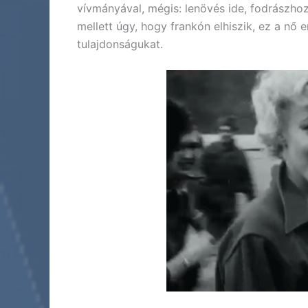
vívmányával, mégis: lenövés ide, fodrászhoz
mellett úgy, hogy frankón elhiszik, ez a nő 
tulajdonságukat.