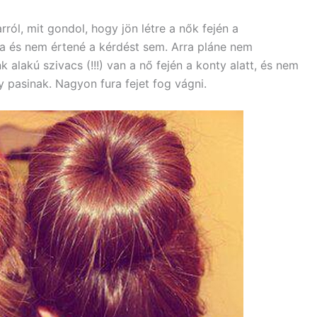
ról, mit gondol, hogy jön létre a nők fején a
a és nem értené a kérdést sem. Arra pláne nem
alakú szivacs (!!!) van a nő fején a konty alatt, és nem
y pasinak. Nagyon fura fejet fog vágni.