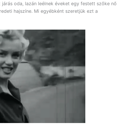
 járás oda, lazán leélnek éveket egy festett szőke nő
eredeti hajszíne. Mi egyébként szeretjük ezt a