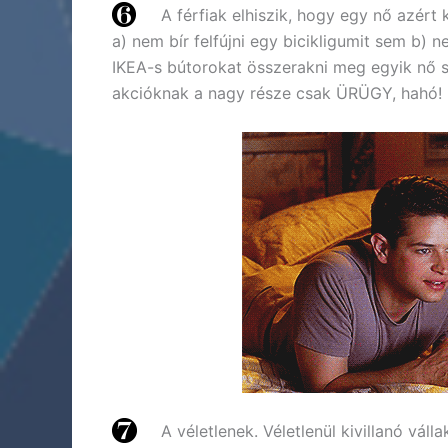
A férfiak elhiszik, hogy egy nő azért 
a) nem bír felfújni egy bicikligumit sem b) 
IKEA-s bútorokat összerakni meg egyik nő s
akcióknak a nagy része csak ÜRÜGY, hahó!
A véletlenek. Véletlenül kivillanó vál