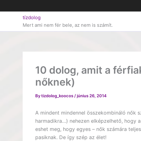
Skip
to
tízdolog
content
Mert ami nem fér bele, az nem is számít.
10 dolog, amit a férfi
nőknek)
By
tizdolog_koocos
/
június 26, 2014
A mindent mindennel összekombináló nők s
harmadikra…) nehezen elképzelhető, hogy a
eshet meg, hogy egyes – nők számára teljese
pasiknak. De így szép az élet!