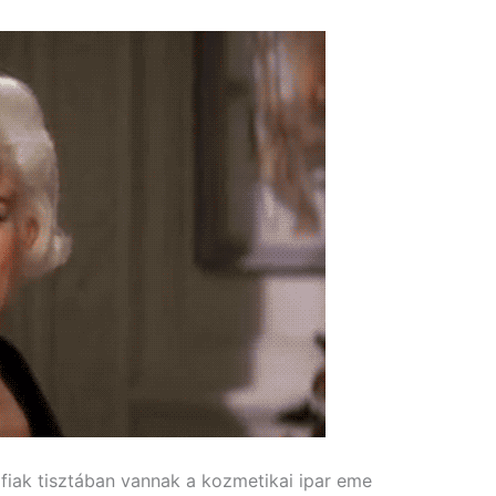
érfiak tisztában vannak a kozmetikai ipar eme