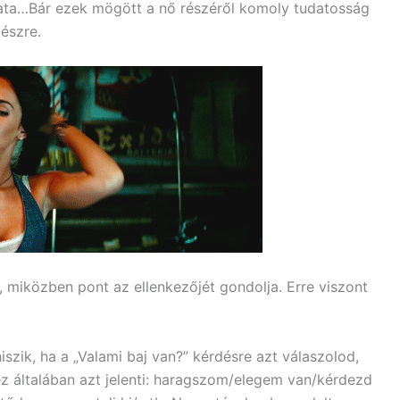
ozata…Bár ezek mögött a nő részéről komoly tudatosság
észre.
miközben pont az ellenkezőjét gondolja. Erre viszont
iszik, ha a „Valami baj van?” kérdésre azt válaszolod,
ez általában azt jelenti: haragszom/elegem van/kérdezd