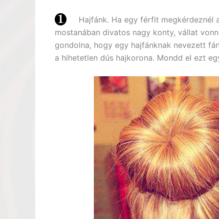
Hajfánk. Ha egy férfit megkérdeznél ar
mostanában divatos nagy konty, vállat vonn
gondolna, hogy egy hajfánknak nevezett fánk 
a hihetetlen dús hajkorona. Mondd el ezt eg