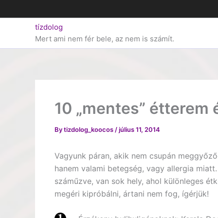
Skip
to
tízdolog
content
Mert ami nem fér bele, az nem is számít.
10 „mentes” étterem é
By
tizdolog_koocos
/
július 11, 2014
Vagyunk páran, akik nem csupán meggyőződ
hanem valami betegség, vagy allergia miat
száműzve, van sok hely, ahol különleges étk
megéri kipróbálni, ártani nem fog, ígérjük!