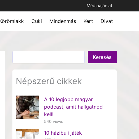
Médiaajánlat
Körömlakk
Cuki
Mindenmás
Kert
Divat
Keresés
Keresés
Népszerű cikkek
A 10 legjobb magyar
podcast, amit hallgatnod
kell!
540 views
10 házibuli játék