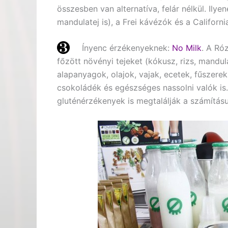
összesben van alternatíva, felár nélkül. Ily
mandulatej is), a Frei kávézók és a Californi
Ínyenc érzékenyeknek:
No Milk
. A Ró
főzött növényi tejeket (kókusz, rizs, mandula
alapanyagok, olajok, vajak, ecetek, fűszerek
csokoládék és egészséges nassolni valók is
gluténérzékenyek is megtalálják a számításu