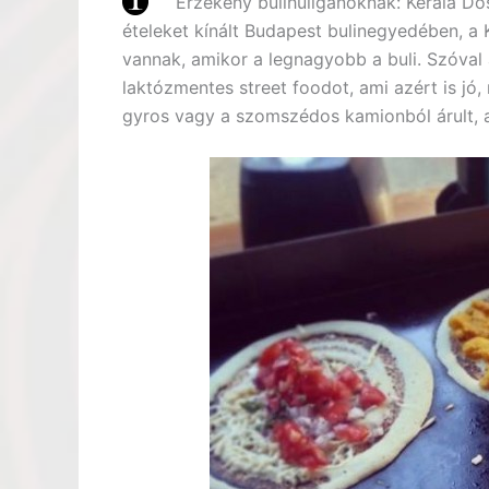
Érzékeny bulihuligánoknak: Kerala Do
ételeket kínált Budapest bulinegyedében, a 
vannak, amikor a legnagyobb a buli. Szóval a
laktózmentes street foodot, ami azért is jó
gyros vagy a szomszédos kamionból árult, 