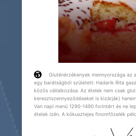
Gluténérzékenyek mennyországa az a
egy barátságból született: Hadarik Rita gas
közös vállalkozása. Az ételek nem csak glu
keresztszennyeződéseket is kizárják) hane
Van napi menü 1290-1490 forintért és ne l
ételek ízén. A kókusztejes finomfőzelék péld