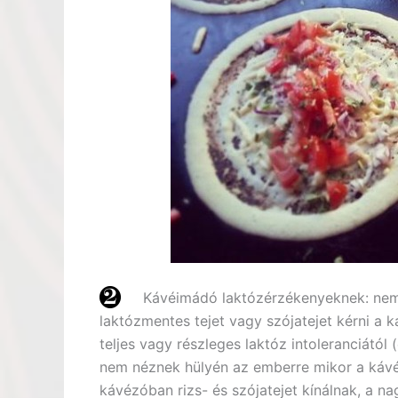
Kávéimádó laktózérzékenyeknek: nem
laktózmentes tejet vagy szójatejet kérni a
teljes vagy részleges laktóz intoleranciátó
nem néznek hülyén az emberre mikor a kávéj
kávézóban rizs- és szójatejet kínálnak, a n