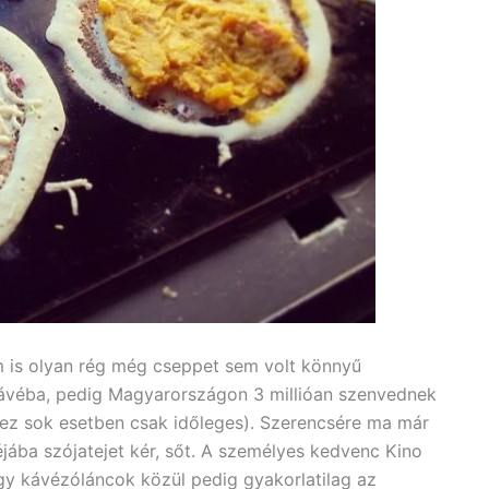
 is olyan rég még cseppet sem volt könnyű
 kávéba, pedig Magyarországon 3 millióan szenvednek
l (ez sok esetben csak időleges). Szerencsére ma már
ába szójatejet kér, sőt. A személyes kedvenc Kino
agy kávézóláncok közül pedig gyakorlatilag az