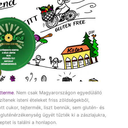
Étterme
. Nem csak Magyarországon egyedülálló
zítenek isteni ételeket friss zöldségekből,
 cukor, tejtermék, liszt bennük, sem glutén- és
gluténérzékenység ügyét tűzték ki a zászlajukra,
eptet is találni a honlapon.