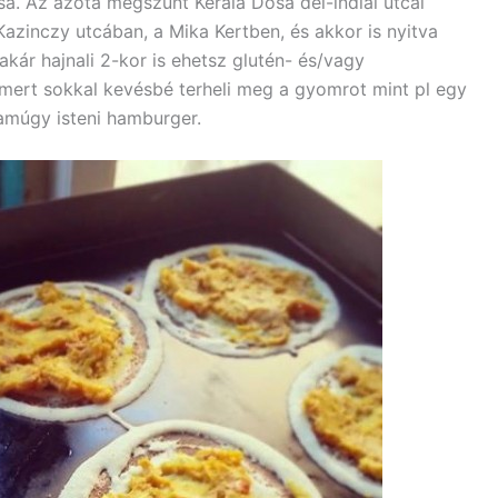
sa. Az azóta megszűnt Kerala Dosa dél-indiai utcai
Kazinczy utcában, a Mika Kertben, és akkor is nyitva
kár hajnali 2-kor is ehetsz glutén- és/vagy
, mert sokkal kevésbé terheli meg a gyomrot mint pl egy
amúgy isteni hamburger.