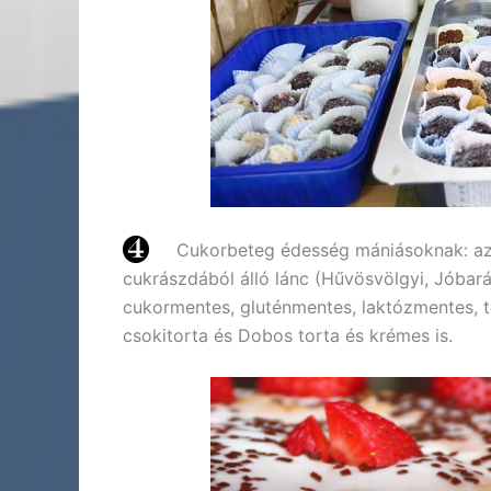
Cukorbeteg édesség mániásoknak: az
cukrászdából álló lánc (Hűvösvölgyi, Jóbará
cukormentes, gluténmentes, laktózmentes, t
csokitorta és Dobos torta és krémes is.