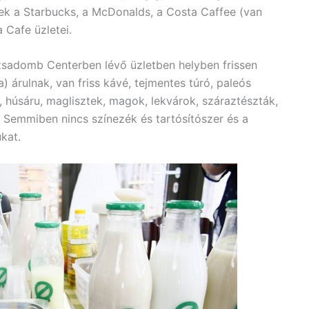
enek a Starbucks, a McDonalds, a Costa Caffee (van
a Cafe üzletei.
zsadomb Centerben lévő üzletben helyben frissen
) árulnak, van friss kávé, tejmentes túró, paleós
, húsáru, maglisztek, magok, lekvárok, száraztészták,
. Semmiben nincs színezék és tartósítószer és a
kat.