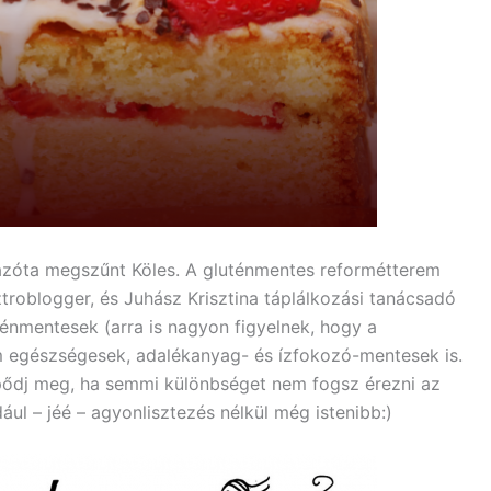
zóta megszűnt Köles. A gluténmentes reformétterem
ztroblogger, és Juhász Krisztina táplálkozási tanácsadó
ténmentesek (arra is nagyon figyelnek, hogy a
m egészségesek, adalékanyag- és ízfokozó-mentesek is.
epődj meg, ha semmi különbséget nem fogsz érezni az
ául – jéé – agyonlisztezés nélkül még istenibb:)