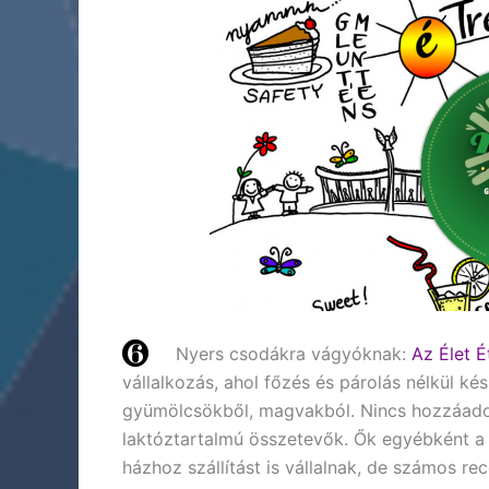
Nyers csodákra vágyóknak:
Az Élet 
vállalkozás, ahol főzés és párolás nélkül kés
gyümölcsökből, magvakból. Nincs hozzáadott
laktóztartalmú összetevők. Ők egyébként a 
házhoz szállítást is vállalnak, de számos rec