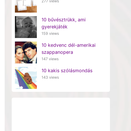
277 views
10 bűvésztrükk, ami
gyerekjáték
159 views
10 kedvenc dél-amerikai
szappanopera
147 views
10 kakis szólásmondás
143 views