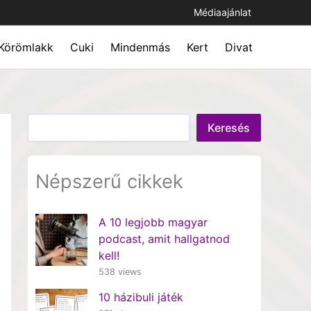
Médiaajánlat
Körömlakk
Cuki
Mindenmás
Kert
Divat
Keresés
Keresés
Népszerű cikkek
A 10 legjobb magyar
podcast, amit hallgatnod
kell!
538 views
10 házibuli játék