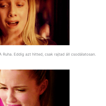
 Ruha. Eddig azt hitted, csak rajtad áll csodálatosan.