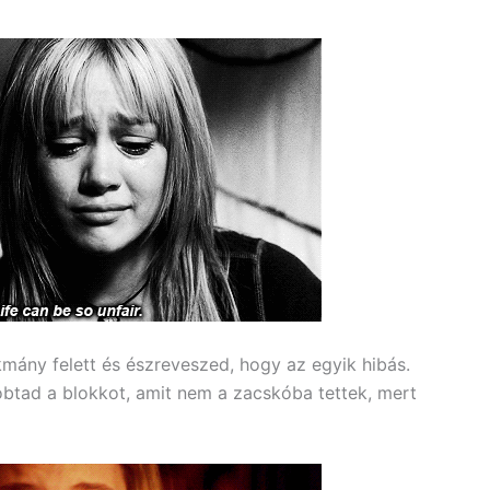
mány felett és észreveszed, hogy az egyik hibás.
btad a blokkot, amit nem a zacskóba tettek, mert