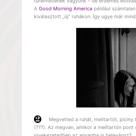
türelmetlenek vagyunk – de érdemes elolvasn
A
Good Morning America
például számtalan 
kiválasztott „új” ruhákon. Így ugye már mi
Megvetted a ruhát, melltartót, piciny
(???). Az megvan, amikor a melltartón pont 
igyekezetedben az anyagba is belevágsz?