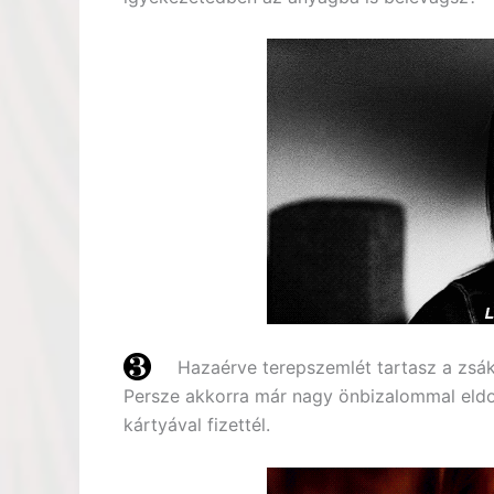
Hazaérve terepszemlét tartasz a zsák
Persze akkorra már nagy önbizalommal eldo
kártyával fizettél.