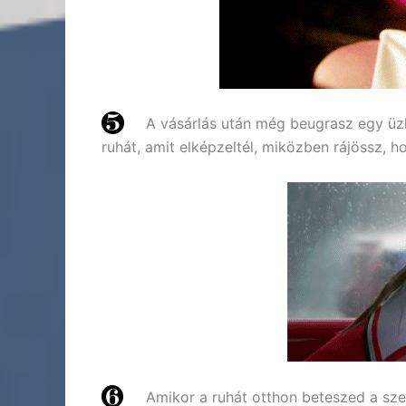
A vásárlás után még beugrasz egy üzl
ruhát, amit elképzeltél, miközben rájössz,
Amikor a ruhát otthon beteszed a s