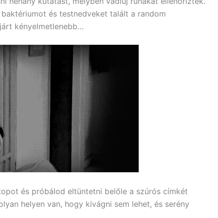
i néhány kutatást, melyben vadiúj ruhákat ellenőriztek.
baktériumot és testnedveket talált a random
ndjárt kényelmetlenebb…
 topot és próbálod eltüntetni belőle a szúrós címkét
olyan helyen van, hogy kivágni sem lehet, és serény