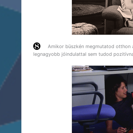
Amikor büszkén megmutatod otthon a s
legnagyobb jóindulattal sem tudod pozitívn