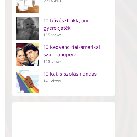
271 views
10 bűvésztrükk, ami
gyerekjáték
155 views
10 kedvenc dél-amerikai
szappanopera
145 views
10 kakis szólásmondás
141 views