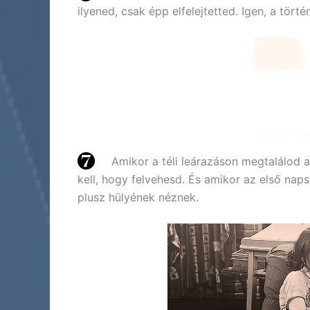
ilyened, csak épp elfelejtetted. Igen, a tö
Amikor a téli leárazáson megtalálod a
kell, hogy felvehesd. És amikor az első nap
plusz hülyének néznek.