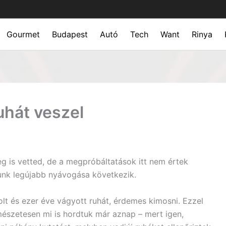
Gourmet
Budapest
Autó
Tech
Want
Rinya
uhát veszel
g is vetted, de a megpróbáltatások itt nem értek
tunk legújabb nyávogása következik.
lt és ezer éve vágyott ruhát, érdemes kimosni. Ezzel
észetesen mi is hordtuk már aznap – mert igen,