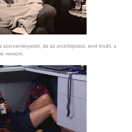
zerzeményedet, de az arckifejezést, amit kivált, a
ak nevezni.