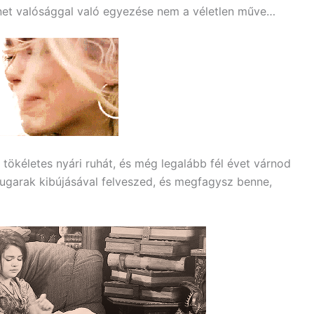
rténet valósággal való egyezése nem a véletlen műve…
 tökéletes nyári ruhát, és még legalább fél évet várnod
sugarak kibújásával felveszed, és megfagysz benne,