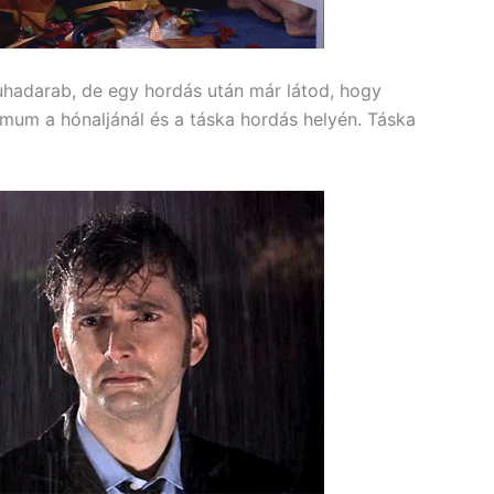
hadarab, de egy hordás után már látod, hogy
imum a hónaljánál és a táska hordás helyén. Táska