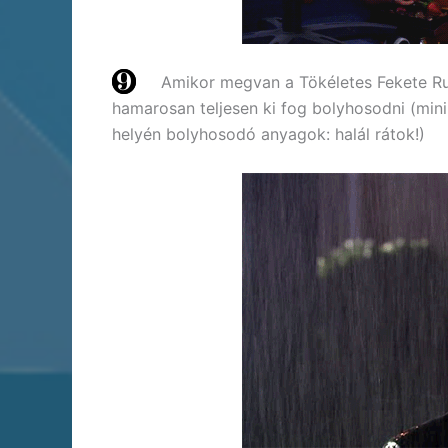
Amikor megvan a Tökéletes Fekete Ru
hamarosan teljesen ki fog bolyhosodni (min
helyén bolyhosodó anyagok: halál rátok!)