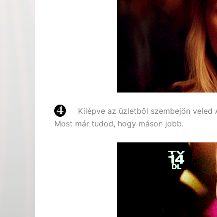
Kilépve az üzletből szembejön veled A
Most már tudod, hogy máson jobb.