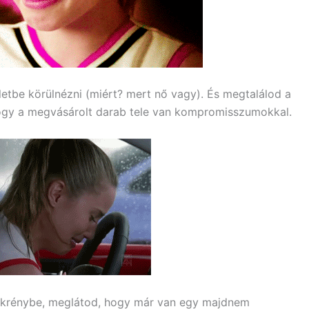
etbe körülnézni (miért? mert nő vagy). És megtalálod a
 hogy a megvásárolt darab tele van kompromisszumokkal.
zekrénybe, meglátod, hogy már van egy majdnem