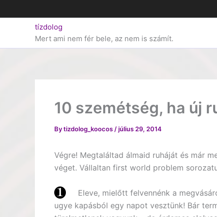
Skip
to
tízdolog
content
Mert ami nem fér bele, az nem is számít.
10 szemétség, ha új r
By
tizdolog_koocos
/
július 29, 2014
Végre! Megtaláltad álmaid ruháját és már me
véget. Vállaltan first world problem soroza
Eleve, mielőtt felvennénk a megvásáro
ugye kapásból egy napot vesztünk! Bár term