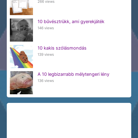
266 views
10 bűvésztrükk, ami gyerekjáték
146 views
10 kakis szólásmondás
139 views
A 10 legbizarrabb mélytengeri lény
136 views