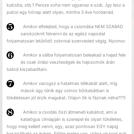
kulcsba, stb.? Persze soha nem ugyanaz a szál…Így lesz a
pulcsi egy hónap alatt olyan, mintha 3 éve hordanád.
Amikor elfelejted, hogy a csizmába NEM SZABAD
sarokzoknit felvenni és az egész napodat
folyamatosan letűrődő zoknival szenveded végig. Nyomor.
Amikor a sálba folyamatosan beleakad a hajad fele
és csak óriási veszteségek és hajcsomók árán
tudod kiszabadítani.
Amikor vacogsz a hatalmas télikabát alatt, míg
mások úgy tűnik egy csinos bőrkabátban is
tökéletesen jól érzik magukat. (Vajon ők is fáznak néha???)
Amikor a csodás őszi átmeneti kabátod, ami a
katalógus címlapján is szerepel és olyan tökéletes,
hogy meg kellett venni, egy, azaz pontosan EGY napig
használható az évben. Előtte meleg van, utána viszont már