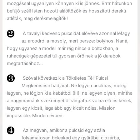
mozgással ugyanilyen könnyen ki is jönnek. Brrrr hátunkon
befújó szél! Isten hozott aláöltözők és hosszított derekú
atléták, meg derékmelegítők!
A tavalyi kedvenc pulcsidat elővéve azonnal lefagy
az arcodról a mosoly, mert persze: bolyhos. Naná,
hogy ugyanez a modell már rég nincs a boltokban, a
ruhacégek gépezetei túl gyorsan őrölnek a jó darabok
megtartásához…
Szóval következik a Tökéletes Téli Pulcsi
Megkeresése hadjárat. Ne legyen unalmas, meleg
legyen, ne lógjon ki a kabátból (!!!), ne legyen olyan, mintha
a nagymamánk szekrényéből rángattuk volna elő és kérlek,
legyen egy kicsit, legalább egy kicsit nőies. Mission
impossible. Minden évben.
Az megvan, amikor a pulcsid egy szála
folyamatosan beleakad egy gyűrűbe, cipzárba,