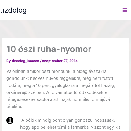
Skip
tízdolog
to
content
10 őszi ruha-nyomor
By
tizdolog_koocos
/
szeptember 27, 2014
Valójában amikor őszt mondunk, a hideg évszakra
gondolunk: nedves hűvös reggelekre, még nem fűtött
irodára, meg a 10 perc gyaloglásra a megállótól hazáig,
orkánerejű szélben. A folyamatos tűrődzködésekre,
rétegezésekre, sapka alatti hajak normális formájúvá
tételére…
A pólók mindig pont olyan gonoszul hosszúak,
hogy épp be lehet tűrni a farmerba, viszont egy kis