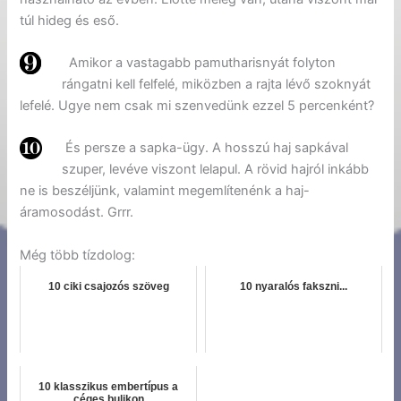
túl hideg és eső.
Amikor a vastagabb pamutharisnyát folyton
rángatni kell felfelé, miközben a rajta lévő szoknyát
lefelé. Ugye nem csak mi szenvedünk ezzel 5 percenként?
És persze a sapka-ügy. A hosszú haj sapkával
szuper, levéve viszont lelapul. A rövid hajról inkább
ne is beszéljünk, valamint megemlítenénk a haj-
áramosodást. Grrr.
Még több tízdolog:
10 ciki csajozós szöveg
10 nyaralós fakszni...
10 klasszikus embertípus a
céges bulikon