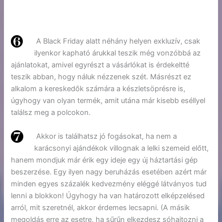
A Black Friday alatt néhány helyen exkluzív, csak
ilyenkor kapható árukkal teszik még vonzóbbá az
ajánlatokat, amivel egyrészt a vásárlókat is érdekeltté
teszik abban, hogy náluk nézzenek szét. Másrészt ez
alkalom a kereskedők számára a készletsöprésre is,
úgyhogy van olyan termék, amit utána már kisebb eséllyel
találsz meg a polcokon.
Akkor is találhatsz jó fogásokat, ha nem a
karácsonyi ajándékok villognak a lelki szemeid előtt,
hanem mondjuk már érik egy ideje egy új háztartási gép
beszerzése. Egy ilyen nagy beruházás esetében azért már
minden egyes százalék kedvezmény eléggé látványos tud
lenni a blokkon! Úgyhogy ha van határozott elképzelésed
arról, mit szeretnél, akkor érdemes lecsapni. (A másik
megoldás erre az esetre, ha sűrűn elkezdesz sóhajtozni a