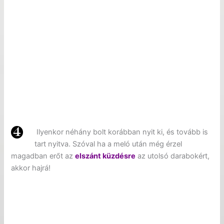
Ilyenkor néhány bolt korábban nyit ki, és tovább is
tart nyitva. Szóval ha a meló után még érzel
magadban erőt az
elszánt küzdésre
az utolsó darabokért,
akkor hajrá!