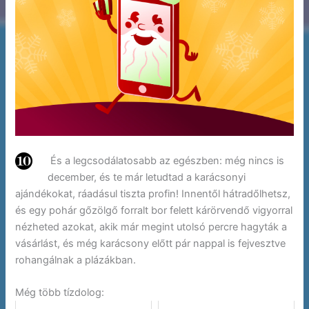
És a legcsodálatosabb az egészben: még nincs is
december, és te már letudtad a karácsonyi
ajándékokat, ráadásul tiszta profin! Innentől hátradőlhetsz,
és egy pohár gőzölgő forralt bor felett kárörvendő vigyorral
nézheted azokat, akik már megint utolsó percre hagyták a
vásárlást, és még karácsony előtt pár nappal is fejvesztve
rohangálnak a plázákban.
Még több tízdolog: