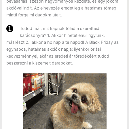
bevásárlási szezon hagyományos kezdete, és egy jókora
akcióval indít. Az elnevezés eredetileg a hatalmas tömeg
miatti forgalmi dugókra utalt.
Tudod már, mit kapnak tőled a szeretteid
karácsonyra? 1. Akkor hihetetlenül irigylünk,
másrészt 2., akkor a holnap a te napod! A Black Friday az
egynapos, hatalmas akciók napja: ilyenkor óriási
kedvezménnyel, akár az eredeti ár töredékéért tudod
beszerezni a kiszemelt darabokat.