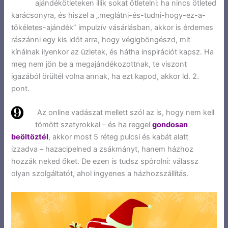
ajándékötleteken illik sokat ötletelni: ha nincs ötleted
karácsonyra, és hiszel a „meglátni-és-tudni-hogy-ez-a-
tökéletes-ajándék” impulzív vásárlásban, akkor is érdemes
rászánni egy kis időt arra, hogy végigböngészd, mit
kínálnak ilyenkor az üzletek, és hátha inspirációt kapsz. Ha
meg nem jön be a megajándékozottnak, te viszont
igazából örültél volna annak, ha ezt kapod, akkor ld. 2.
pont.
Az online vadászat mellett szól az is, hogy nem kell
tömött szatyrokkal – és ha reggel
gondosan
beöltöztél
, akkor most 5 réteg pulcsi és kabát alatt
izzadva – hazacipelned a zsákmányt, hanem házhoz
hozzák neked őket. De ezen is tudsz spórolni: válassz
olyan szolgáltatót, ahol ingyenes a házhozszállítás.