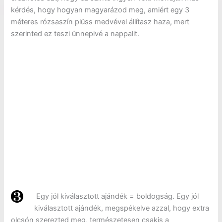
kérdés, hogy hogyan magyarázod meg, amiért egy 3
méteres rózsaszín plüss medvével állítasz haza, mert
szerinted ez teszi ünnepivé a nappalit.
Egy jól kiválasztott ajándék = boldogság. Egy jól
kiválasztott ajándék, megspékelve azzal, hogy extra
olcsón szerezted meg, természetesen csakis a