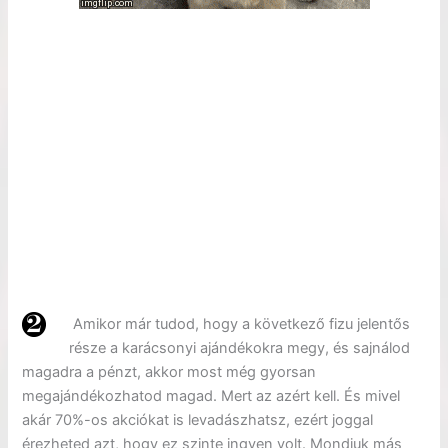
Amikor már tudod, hogy a következő fizu jelentős
része a karácsonyi ajándékokra megy, és sajnálod
magadra a pénzt, akkor most még gyorsan
megajándékozhatod magad. Mert az azért kell. És mivel
akár 70%-os akciókat is levadászhatsz, ezért joggal
érezheted azt, hogy ez szinte ingyen volt. Mondjuk más