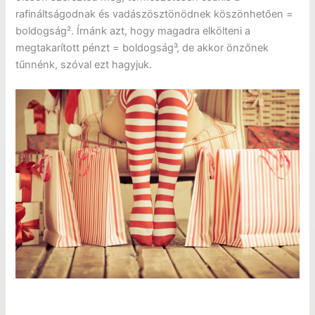
rafináltságodnak és vadászösztönödnek köszönhetően =
boldogság². Írnánk azt, hogy magadra elkölteni a
megtakarított pénzt = boldogság³, de akkor önzőnek
tűnnénk, szóval ezt hagyjuk.