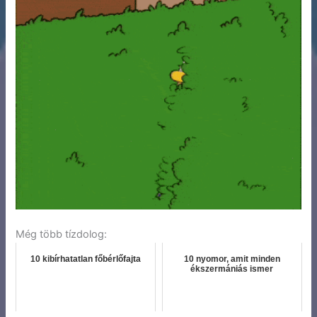
Még több tízdolog:
10 kibírhatatlan főbérlőfajta
10 nyomor, amit minden
ékszermániás ismer