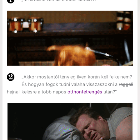
„Akkor mostantól tényleg ilyen korán kell felkelnem?
És hogyan fogok tudni valaha visszaszokni a
reggeli
hajnali kelésre a több napos
otthonfetrengés
után?”