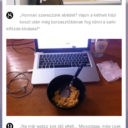
„Honnan szerezzünk ebédet? Vajon a kétheti házi
koszt után még borzasztóbbnak fog tűnni a sarki
kifőzde kínálata?”
„Na már egész sok idő eltelt… Micsodaaa, még csak