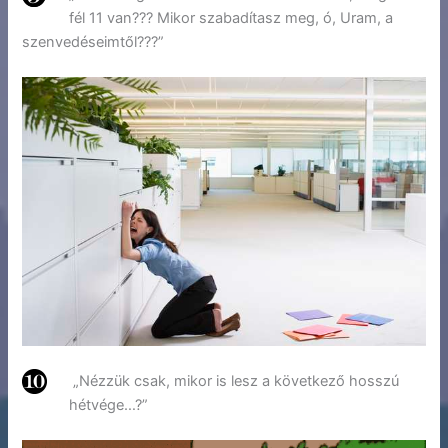
fél 11 van??? Mikor szabadítasz meg, ó, Uram, a
szenvedéseimtől???”
„Nézzük csak, mikor is lesz a következő hosszú
hétvége…?”