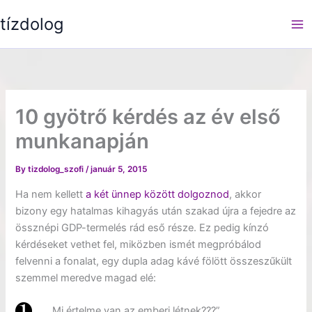
Skip
tízdolog
to
content
10 gyötrő kérdés az év első
munkanapján
By
tizdolog_szofi
/
január 5, 2015
Ha nem kellett
a két ünnep között dolgoznod
, akkor
bizony egy hatalmas kihagyás után szakad újra a fejedre az
össznépi GDP-termelés rád eső része. Ez pedig kínzó
kérdéseket vethet fel, miközben ismét megpróbálod
felvenni a fonalat, egy dupla adag kávé fölött összeszűkült
szemmel meredve magad elé:
„Mi értelme van az emberi létnek???”