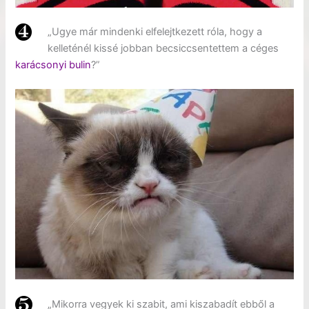
„Ugye már mindenki elfelejtkezett róla, hogy a
kelleténél kissé jobban becsiccsentettem a céges
karácsonyi bulin
?”
„Mikorra vegyek ki szabit, ami kiszabadít ebből a