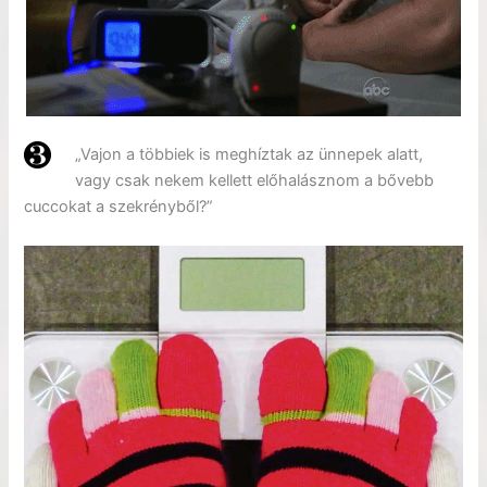
„Vajon a többiek is meghíztak az ünnepek alatt,
vagy csak nekem kellett előhalásznom a bővebb
cuccokat a szekrényből?”