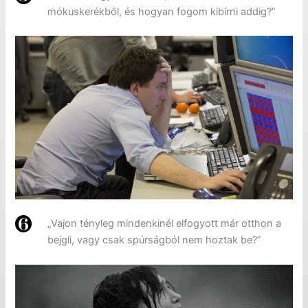
mókuskerékből, és hogyan fogom kibírni addig?”
„Vajon tényleg mindenkinél elfogyott már otthon a
bejgli, vagy csak spúrságból nem hoztak be?”