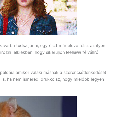
varba tudsz jönni, egyrészt már eleve félsz az ilyen
rozni lelkiekben, hogy sikerüljön
leszarni
félvállról
, például amikor valaki másnak a szerencsétlenkedését
 is, ha nem ismered, drukkolsz, hogy mielőbb legyen