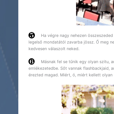
Ha végre nagy nehezen összeszeded 
legelső mondatától zavarba jössz. Ő meg nem
kedvesen válaszolt neked.
Másnak fel se tűnik egy olyan szitu, 
emlékezetedbe. Sőt vannak flashbackjaid, am
érezted magad. Miért, ó, miért kellett olya