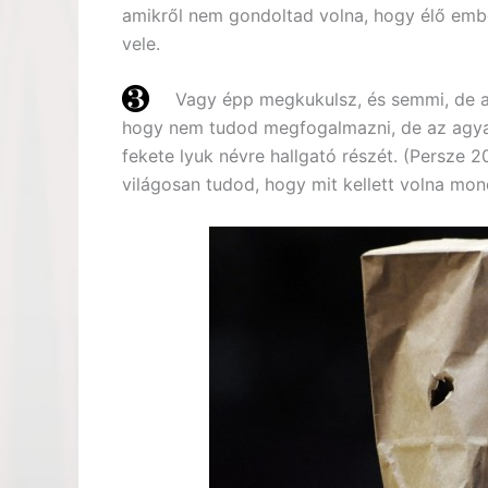
amikről nem gondoltad volna, hogy élő emb
vele.
Vagy épp megkukulsz, és semmi, de 
hogy nem tudod megfogalmazni, de az agyad 
fekete lyuk névre hallgató részét. (Persze 2
világosan tudod, hogy mit kellett volna mo