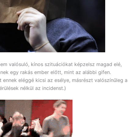
nem valósuló, kínos szituációkat képzelsz magad elé,
nek egy rakás ember előtt, mint az alábbi gifen.
 ennek eléggé kicsi az esélye, másrészt valószínűleg a
érülések nélkül az incidenst.)