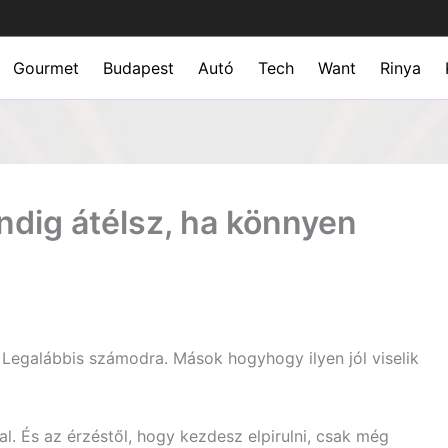
Gourmet
Budapest
Autó
Tech
Want
Rinya
indig átélsz, ha könnyen
 Legalábbis számodra. Mások hogyhogy ilyen jól viselik
. És az érzéstől, hogy kezdesz elpirulni, csak még