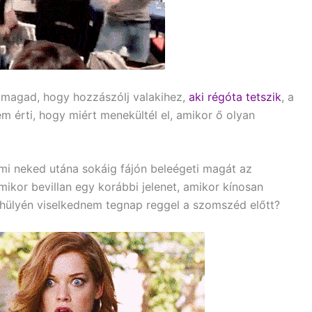
magad, hogy hozzászólj valakihez,
aki régóta tetszik
, a
 érti, hogy miért menekültél el, amikor ő olyan
ami neked utána sokáig fájón beleégeti magát az
ikor bevillan egy korábbi jelenet, amikor kínosan
n hülyén viselkednem tegnap reggel a szomszéd előtt?