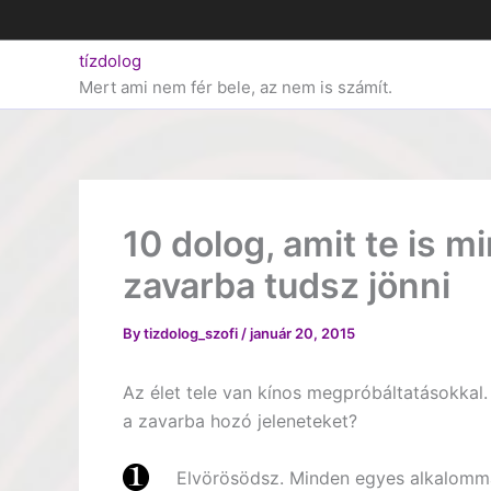
Skip
to
tízdolog
content
Mert ami nem fér bele, az nem is számít.
10 dolog, amit te is m
zavarba tudsz jönni
By
tizdolog_szofi
/
január 20, 2015
Az élet tele van kínos megpróbáltatásokkal.
a zavarba hozó jeleneteket?
Elvörösödsz. Minden egyes alkalommal