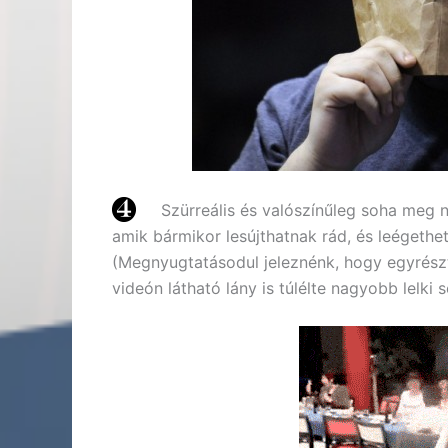
Szürreális és valószínűleg soha meg 
amik bármikor lesújthatnak rád, és leégethet
(Megnyugtatásodul jeleznénk, hogy egyrészt
videón látható lány is túlélte nagyobb lelki s