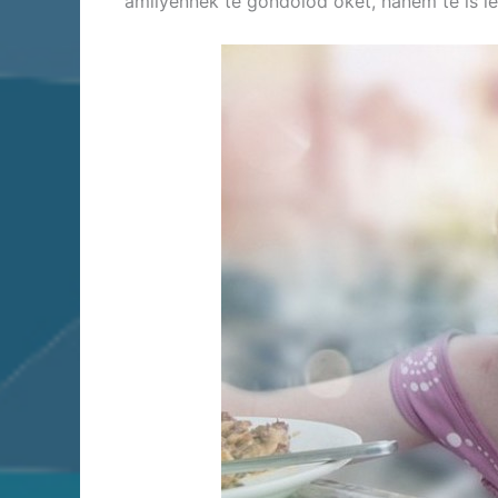
amilyennek te gondolod őket, hanem te is le