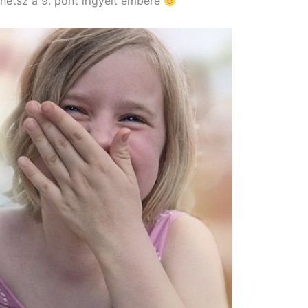
hetsz a 9. pont irigyelt embere