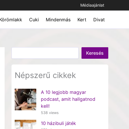
Médiaajánlat
Körömlakk
Cuki
Mindenmás
Kert
Divat
Keresés
Keresés
Népszerű cikkek
A 10 legjobb magyar
podcast, amit hallgatnod
kell!
538 views
10 házibuli játék