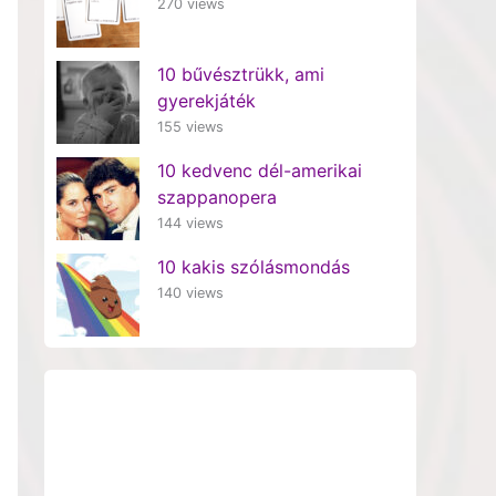
270 views
10 bűvésztrükk, ami
gyerekjáték
155 views
10 kedvenc dél-amerikai
szappanopera
144 views
10 kakis szólásmondás
140 views