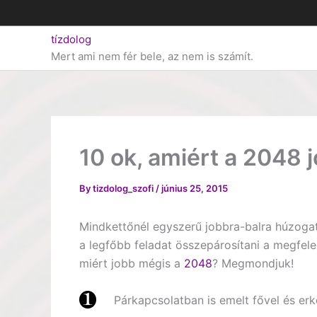
Skip
to
tízdolog
content
Mert ami nem fér bele, az nem is számít.
10 ok, amiért a 2048 j
By
tizdolog_szofi
/
június 25, 2015
Mindkettőnél egyszerű jobbra-balra húzogat
a legfőbb feladat összepárosítani a megfele
miért jobb mégis a
2048
? Megmondjuk!
Párkapcsolatban is emelt fővel és erkö