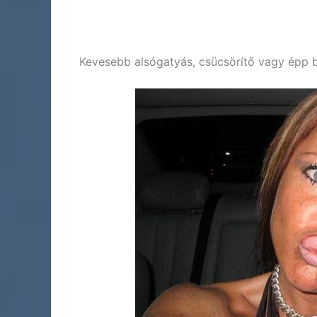
Kevesebb alsógatyás, csücsörítő vagy épp b