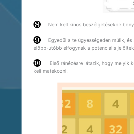
Nem kell kínos beszélgetésekbe bony
Egyedül a te ügyességeden múlik, és 
előbb-utóbb elfogynak a potenciális jelöltek,
Első ránézésre látszik, hogy melyik k
kell matekozni.