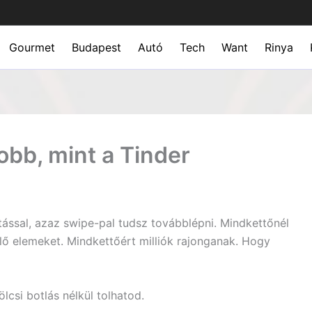
Gourmet
Budapest
Autó
Tech
Want
Rinya
obb, mint a Tinder
ással, azaz swipe-pal tudsz továbblépni. Mindkettőnél
lő elemeket. Mindkettőért milliók rajonganak. Hogy
lcsi botlás nélkül tolhatod.