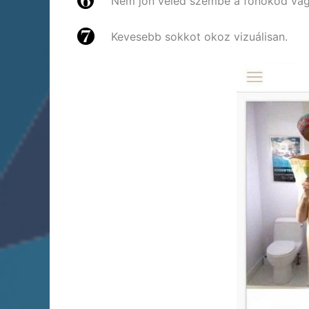
Nem jön veled szembe a főnököd vag
Kevesebb sokkot okoz vizuálisan.