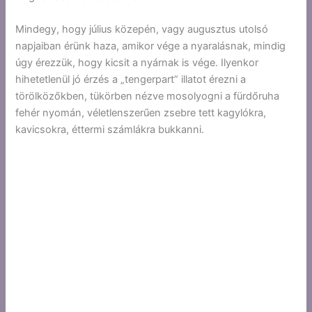
Mindegy, hogy július közepén, vagy augusztus utolsó
napjaiban érünk haza, amikor vége a nyaralásnak, mindig
úgy érezzük, hogy kicsit a nyárnak is vége. Ilyenkor
hihetetlenül jó érzés a „tengerpart” illatot érezni a
törölközőkben, tükörben nézve mosolyogni a fürdőruha
fehér nyomán, véletlenszerűen zsebre tett kagylókra,
kavicsokra, éttermi számlákra bukkanni.