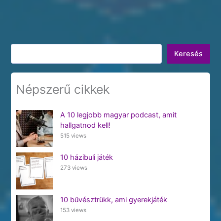
Keresés
Keresés
Népszerű cikkek
A 10 legjobb magyar podcast, amit
hallgatnod kell!
515 views
10 házibuli játék
273 views
10 bűvésztrükk, ami gyerekjáték
153 views