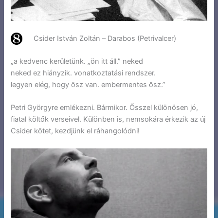
Csider István Zoltán – Darabos (Petrivalcer)
„a kedvenc kerületünk. „ön itt áll.” neked
neked ez hiányzik. vonatkoztatási rendszer.
legyen elég, hogy ősz van. embermentes ősz.”
Petri Györgyre emlékezni. Bármikor. Ősszel különösen jó,
fiatal költők verseivel. Különben is, nemsokára érkezik az új
Csider kötet, kezdjünk el ráhangolódni!