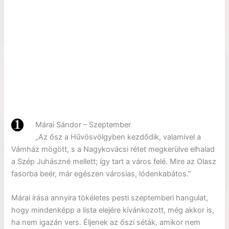
Márai Sándor – Szeptember
„Az ősz a Hűvösvölgyben kezdődik, valamivel a
Vámház mögött, s a Nagykovácsi rétet megkerülve elhalad
a Szép Juhászné mellett; így tart a város felé. Mire az Olasz
fasorba beér, már egészen városias, lódenkabátos.”
Márai írása annyira tökéletes pesti szeptemberi hangulat,
hogy mindenképp a lista elejére kívánkozott, még akkor is,
ha nem igazán vers. Éljenek az őszi séták, amikor nem