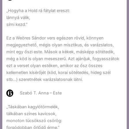
„Hogyha a Hold rá fátylat ereszt:
lánnyá válik,
sírni kezd.”
Ez a Weöres Sándor vers egészen rövid, könnyen
megjegyezhető, mégis olyan misztikus, és varázslatos,
mint egy őszi este. Mások a kékek, másképp sötétedik,
még a köd is olyan meseszerű. Azt ajánljuk, fogyasszátok
ezt a verset olyan estéken, amikor az ősz összes
kellemetlen kísérőjét (köd, korai sötétedés, hideg szél
stb…) szeretnétek varázslatosnak látni.
Szabó T. Anna – Este
„Táskában kagylótörmelék,
tálkában színes kavicsok,
monoton tücsökszó csörög:
forgódobban őrlődő érme.”