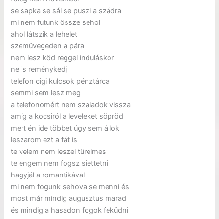
se sapka se sál se puszi a szádra
mi nem futunk össze sehol
ahol látszik a lehelet
szemüvegeden a pára
nem lesz köd reggel induláskor
ne is reménykedj
telefon cigi kulcsok pénztárca
semmi sem lesz meg
a telefonomért nem szaladok vissza
amíg a kocsiról a leveleket söpröd
mert én ide többet úgy sem állok
leszarom ezt a fát is
te velem nem leszel türelmes
te engem nem fogsz siettetni
hagyjál a romantikával
mi nem fogunk sehova se menni és
most már mindig augusztus marad
és mindig a hasadon fogok feküdni