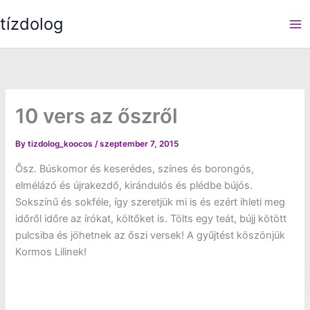
Skip
tízdolog
to
content
10 vers az őszről
By
tizdolog_koocos
/
szeptember 7, 2015
Ősz. Búskomor és keserédes, színes és borongós,
elmélázó és újrakezdő, kirándulós és plédbe bújós.
Sokszínű és sokféle, így szeretjük mi is és ezért ihleti meg
időről időre az írókat, költőket is. Tölts egy teát, bújj kötött
pulcsiba és jöhetnek az őszi versek! A gyűjtést köszönjük
Kormos Lilinek!