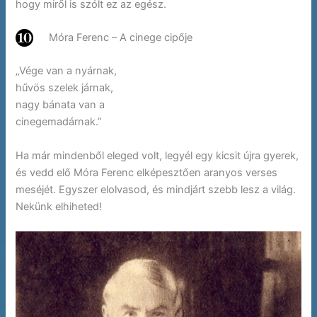
hogy miről is szólt ez az egész.
Móra Ferenc – A cinege cipője
„Vége van a nyárnak,
hűvös szelek járnak,
nagy bánata van a
cinegemadárnak.”
Ha már mindenből eleged volt, legyél egy kicsit újra gyerek,
és vedd elő Móra Ferenc elképesztően aranyos verses
meséjét. Egyszer elolvasod, és mindjárt szebb lesz a világ.
Nekünk elhiheted!