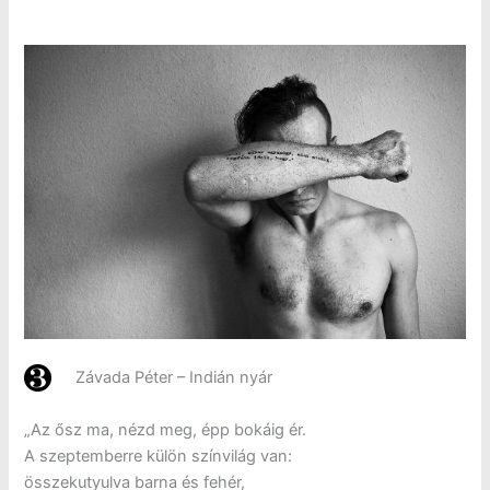
Závada Péter – Indián nyár
„Az ősz ma, nézd meg, épp bokáig ér.
A szeptemberre külön színvilág van:
összekutyulva barna és fehér,