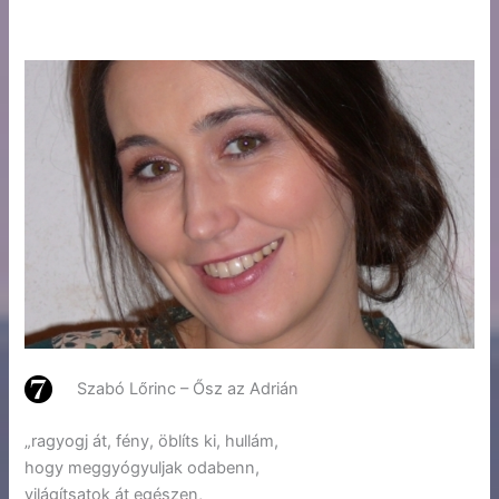
Szabó Lőrinc – Ősz az Adrián
„ragyogj át, fény, öblíts ki, hullám,
hogy meggyógyuljak odabenn,
világítsatok át egészen,