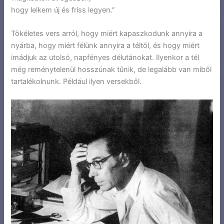
hogy lelkem új és friss legyen.”
Tökéletes vers arról, hogy miért kapaszkodunk annyira a
nyárba, hogy miért félünk annyira a téltől, és hogy miért
imádjuk az utolsó, napfényes délutánokat. Ilyenkor a tél
még reménytelenül hosszúnak tűnik, de legalább van miből
tartalékolnunk. Például ilyen versekből.