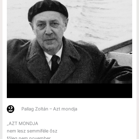
Pallag Zoltán – Azt mondja
„AZT MONDJA
nem lesz semmiféle ősz
főleg nem november