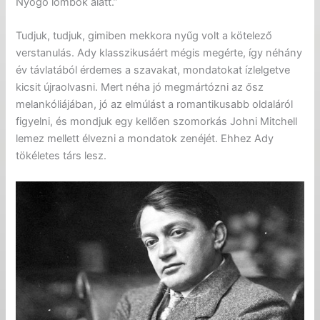
Nyögő lombok alatt.”
Tudjuk, tudjuk, gimiben mekkora nyűg volt a kötelező
verstanulás. Ady klasszikusáért mégis megérte, így néhány
év távlatából érdemes a szavakat, mondatokat ízlelgetve
kicsit újraolvasni. Mert néha jó megmártózni az ősz
melankóliájában, jó az elmúlást a romantikusabb oldaláról
figyelni, és mondjuk egy kellően szomorkás Johni Mitchell
lemez mellett élvezni a mondatok zenéjét. Ehhez Ady
tökéletes társ lesz.