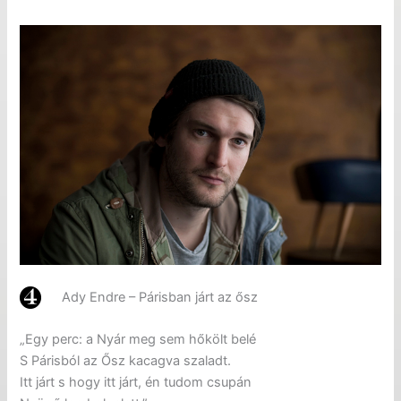
Ady Endre – Párisban járt az ősz
„Egy perc: a Nyár meg sem hőkölt belé
S Párisból az Ősz kacagva szaladt.
Itt járt s hogy itt járt, én tudom csupán