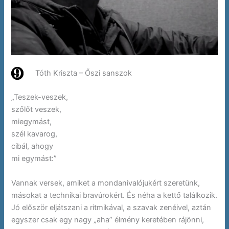
Tóth Kriszta – Őszi sanszok
„Teszek-veszek,
szőlőt veszek,
miegymást,
szél kavarog,
cibál, ahogy
mi egymást:”
Vannak versek, amiket a mondanivalójukért szeretünk,
másokat a technikai bravúrokért. És néha a kettő találkozik.
Jó először eljátszani a ritmikával, a szavak zenéivel, aztán
egyszer csak egy nagy „aha” élmény keretében rájönni,