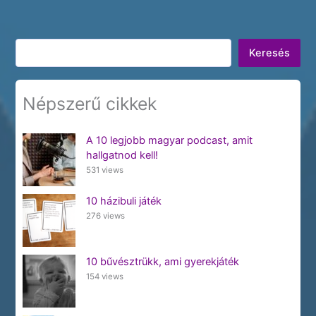
Keresés
Keresés
Népszerű cikkek
A 10 legjobb magyar podcast, amit
hallgatnod kell!
531 views
10 házibuli játék
276 views
10 bűvésztrükk, ami gyerekjáték
154 views