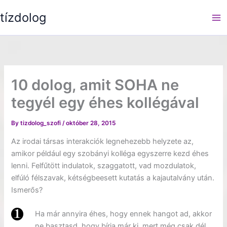
Skip
tízdolog
to
content
10 dolog, amit SOHA ne
tegyél egy éhes kollégával
By
tizdolog_szofi
/
október 28, 2015
Az irodai társas interakciók legnehezebb helyzete az,
amikor például egy szobányi kolléga egyszerre kezd éhes
lenni. Felfűtött indulatok, szaggatott, vad mozdulatok,
elfúló félszavak, kétségbeesett kutatás a kajautalvány után.
Ismerős?
Ha már annyira éhes, hogy ennek hangot ad, akkor
ne basztasd, hogy bírja már ki, mert még csak dél