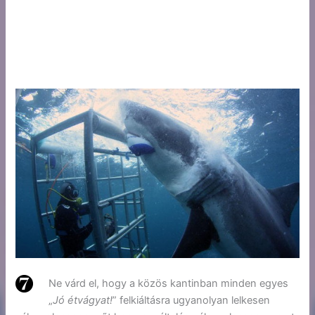
Ne várd el, hogy a közös kantinban minden egyes
„
Jó étvágyat!
” felkiáltásra ugyanolyan lelkesen