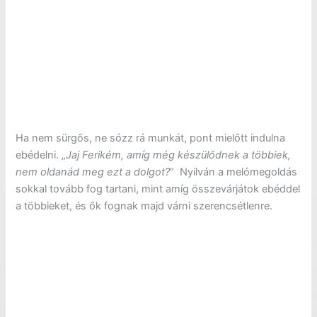
Ha nem sürgős, ne sózz rá munkát, pont mielőtt indulna
ebédelni. „
Jaj Ferikém, amíg még készülődnek a többiek,
nem oldanád meg ezt a dolgot?
” Nyilván a melómegoldás
sokkal tovább fog tartani, mint amíg összevárjátok ebéddel
a többieket, és ők fognak majd várni szerencsétlenre.