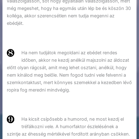
válaszolgasson, sőt hogy egyáltalán válaszolgasson, mert
még megeshet, hogy ha egymás után lép be és köszön 30
kolléga, akkor szerencsétlen nem tudja megenni az
ebédjét.
Ha nem tudjátok megoldani az ebédet rendes
időben, akkor ne kezdj anélkül majszolni az áldozat
előtt olyan rágcsát, amit meg lehet osztani, anélkül, hogy
nem kínálod meg belőle. Nem fogod tudni vele felvenni a
szemkontaktust, mert könnyes szemekkel a kezedben lévő
ropira fog meredni mindvégig.
Ha kicsit csípősebb a humorod, ne most kezdj el
tréfálkozni vele. A humorfaktor észlelésének a
szintje az éhesség mértékével fordított arányban csökken.