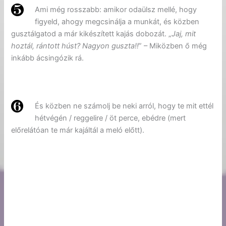
Ami még rosszabb: amikor odaülsz mellé, hogy
figyeld, ahogy megcsinálja a munkát, és közben
gusztálgatod a már kikészített kajás dobozát. „
Jaj, mit
hoztál, rántott húst? Nagyon guszta!!
” – Miközben ő még
inkább ácsingózik rá.
És közben ne számolj be neki arról, hogy te mit ettél
hétvégén / reggelire / öt perce, ebédre (mert
előrelátóan te már kajáltál a meló előtt).