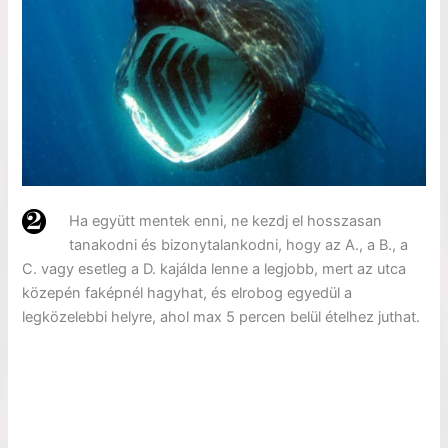
Ha együtt mentek enni, ne kezdj el hosszasan
tanakodni és bizonytalankodni, hogy az A., a B., a
C. vagy esetleg a D. kajálda lenne a legjobb, mert az utca
közepén faképnél hagyhat, és elrobog egyedül a
legközelebbi helyre, ahol max 5 percen belül ételhez juthat.