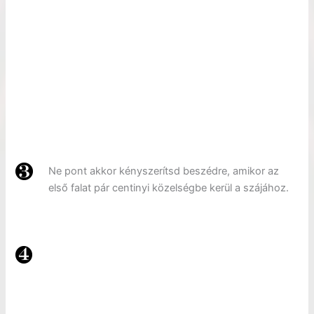
Ne pont akkor kényszerítsd beszédre, amikor az
első falat pár centinyi közelségbe kerül a szájához.