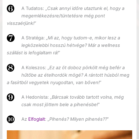
A Tudatos: „
Csak annyi időre utaztunk el, hogy a
megemlékezésre/tüntetésre még pont
visszaérjünk!
”
A Stratéga: „
Mi az, hogy tudom-e, mikor lesz a
legközelebbi hosszú hétvége? Már a wellness
szállást is lefoglaltam rá!
”
A Koleszos: „
Ez az öt doboz pörkölt még befér a
hűtőbe az ételhordók mögé? A rántott húsból meg
a fasírtból vegyetek nyugodtan, van bőven!
”
A Hedonista: „
Bárcsak tovább tartott volna, még
csak most jöttem bele a pihenésbe!
”
Az
Elfoglalt
: „
Pihenés? Milyen pihenés??
”