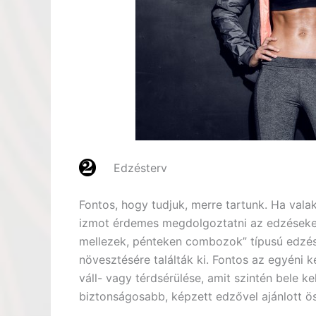
Edzésterv
Fontos, hogy tudjuk, merre tartunk. Ha valak
izmot érdemes megdolgoztatni az edzéseken.
mellezek, pénteken combozok” típusú edzé
növesztésére találták ki. Fontos az egyéni 
váll- vagy térdsérülése, amit szintén bele k
biztonságosabb, képzett edzővel ajánlott ös