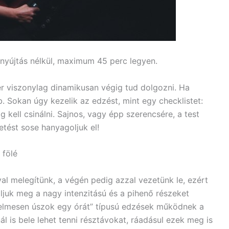
nyújtás nélkül, maximum 45 perc legyen.
r viszonylag dinamikusan végig tud dolgozni. Ha
. Sokan úgy kezelik az edzést, mint egy checklistet:
ig kell csinálni. Sajnos, vagy épp szerencsére, a test
tést sose hanyagoljuk el!
 fölé
l melegítünk, a végén pedig azzal vezetünk le, ezért
ljuk meg a nagy intenzitású és a pihenő részeket
yelmesen úszok egy órát” típusú edzések működnek a
l is bele lehet tenni résztávokat, ráadásul ezek meg is