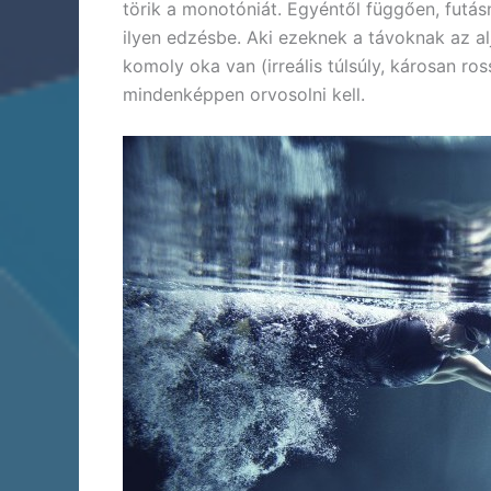
törik a monotóniát. Egyéntől függően, futás
ilyen edzésbe. Aki ezeknek a távoknak az al
komoly oka van (irreális túlsúly, károsan ros
mindenképpen orvosolni kell.