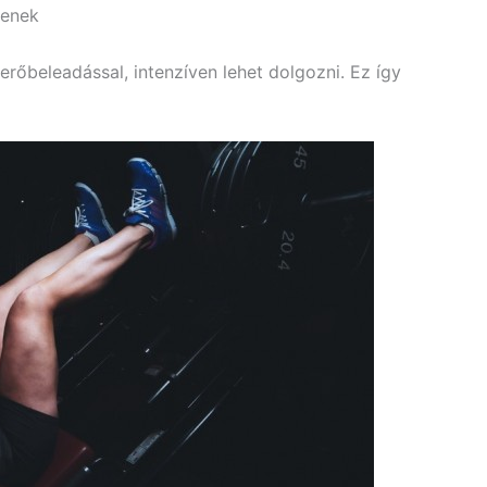
yenek
rőbeleadással, intenzíven lehet dolgozni. Ez így