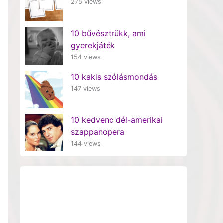
275 views
10 bűvésztrükk, ami
gyerekjáték
154 views
10 kakis szólásmondás
147 views
10 kedvenc dél-amerikai
szappanopera
144 views