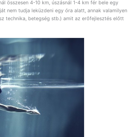
nál összesen 4-10 km, úszásnál 1-4 km fér bele egy
ját nem tudja leküzdeni egy óra alatt, annak valamilyen
sz technika, betegség stb.) amit az erőfejlesztés előtt