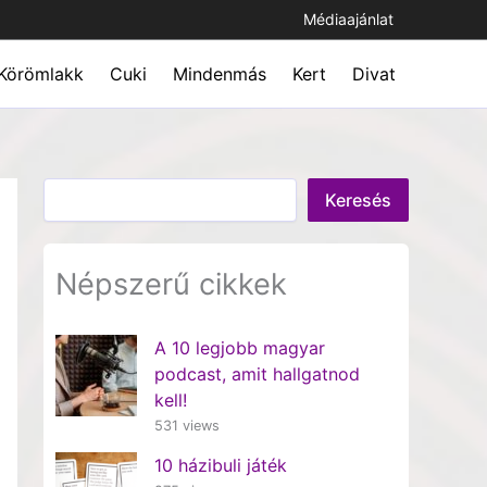
Médiaajánlat
Körömlakk
Cuki
Mindenmás
Kert
Divat
Keresés
Keresés
Népszerű cikkek
A 10 legjobb magyar
podcast, amit hallgatnod
kell!
531 views
10 házibuli játék