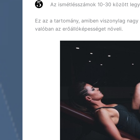
Az ismétlésszámok 10-30 között leg
Ez az a tartomány, amiben viszonylag nagy e
valóban az erőállóképességet növeli.