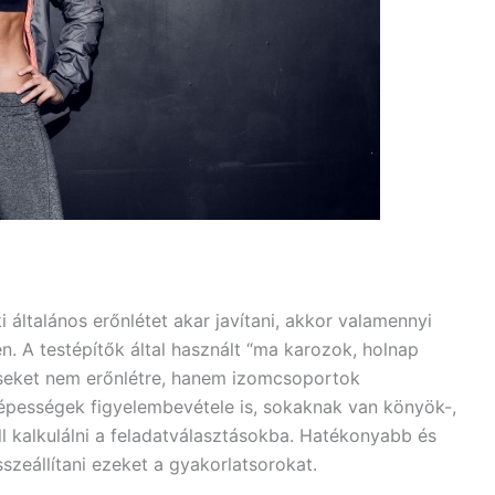
i általános erőnlétet akar javítani, akkor valamennyi
 A testépítők által használt “ma karozok, holnap
seket nem erőnlétre, hanem izomcsoportok
képességek figyelembevétele is, sokaknak van könyök-,
ell kalkulálni a feladatválasztásokba. Hatékonyabb és
szeállítani ezeket a gyakorlatsorokat.