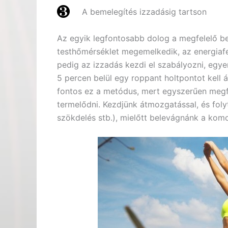
A bemelegítés izzadásig tartson
Az egyik legfontosabb dolog a megfelelő b
testhőmérséklet megemelkedik, az energiafe
pedig az izzadás kezdi el szabályozni, egyen
5 percen belül egy roppant holtpontot kell 
fontos ez a metódus, mert egyszerűen megf
termelődni. Kezdjünk átmozgatással, és fol
szökdelés stb.), mielőtt belevágnánk a ko