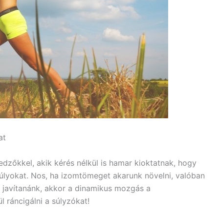
at
edzőkkel, akik kérés nélkül is hamar kioktatnak, hogy
súlyokat. Nos, ha izomtömeget akarunk növelni, valóban
et javítanánk, akkor a dinamikus mozgás a
l ráncigálni a súlyzókat!