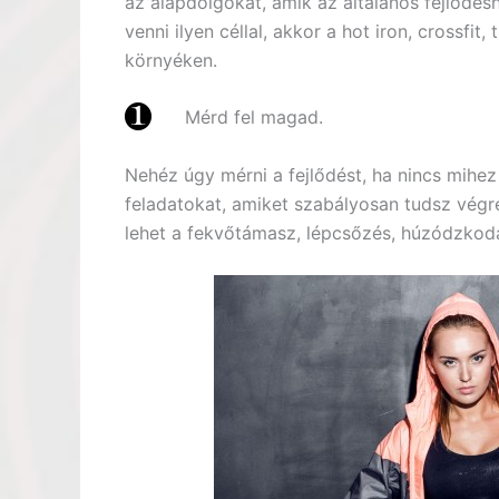
az alapdolgokat, amik az általános fejlődés
venni ilyen céllal, akkor a hot iron, crossfit
környéken.
Mérd fel magad.
Nehéz úgy mérni a fejlődést, ha nincs mihez 
feladatokat, amiket szabályosan tudsz végr
lehet a fekvőtámasz, lépcsőzés, húzódzkodá