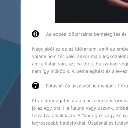
Az edzés időtartalma bemelegítés és 
Nagyjából ez az az időtartam, amit az embe
valami nem fér bele, akkor majd legközelebb
ami a listán van, azt ha törik, ha szakad vég
nem így működik. A bemelegítést és a leveze
Futásnál és úszásnál ne menjünk 1 óra
Itt az átmozgatás után már a mozgásformáva
jó az egy óra. Ha futunk vagy úszunk, próbá
felváltva alkalmazni. A “kocogok vagy kén
legrosszabb hatásfokkal. Úszásnál és futásná