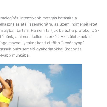
emelegítés. Intenzívebb mozgás hatására a
lhasználás átáll szénhidrátra, az üzemi hőmérsékletet
súlyban tartani. Ha nem tartjuk be ezt a protokollt, 3-
átélnünk, ami nem kellemes érzés. Az ízületeknek is
ogalmazva ilyenkor kezd el több “kenőanyag”
ytassuk pulzusemelő gyakorlatokkal (kocogás,
molyabb munkába.