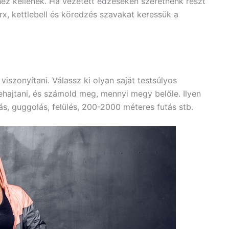
hez kellenek. Ha vezetett edzéseken szeretnénk részt
, trx, kettlebell és köredzés szavakat keressük a
viszonyítani. Válassz ki olyan saját testsúlyos
ehajtani, és számold meg, mennyi megy belőle. Ilyen
s, guggolás, felülés, 200-2000 méteres futás stb.