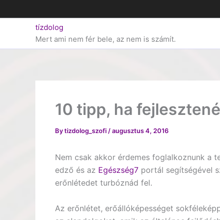
Skip
to
tízdolog
content
Mert ami nem fér bele, az nem is számít.
10 tipp, ha fejleszten
By
tizdolog_szofi
/
augusztus 4, 2016
Nem csak akkor érdemes foglalkoznunk a te
edző és az
Egészség7
portál segítségével s
erőnlétedet turbóznád fel.
Az erőnlétet, erőállóképességet sokféleképp