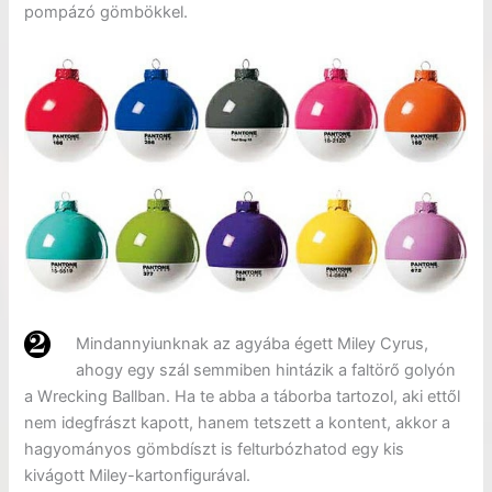
pompázó gömbökkel.
Mindannyiunknak az agyába égett Miley Cyrus,
ahogy egy szál semmiben hintázik a faltörő golyón
a Wrecking Ballban. Ha te abba a táborba tartozol, aki ettől
nem idegfrászt kapott, hanem tetszett a kontent, akkor a
hagyományos gömbdíszt is felturbózhatod egy kis
kivágott Miley-kartonfigurával.