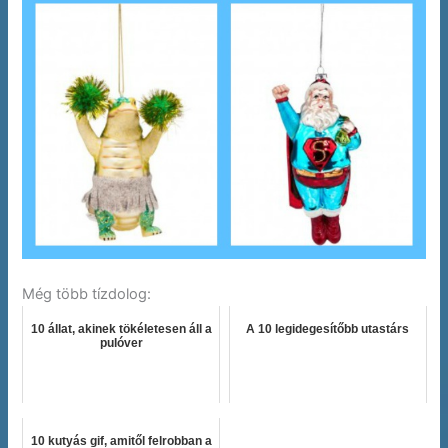
Még több tízdolog:
10 állat, akinek tökéletesen áll a
A 10 legidegesítőbb utastárs
pulóver
10 kutyás gif, amitől felrobban a