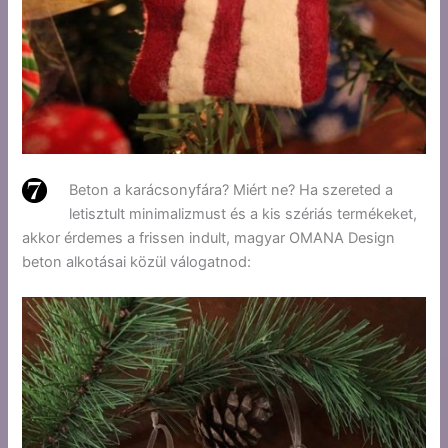
Beton a karácsonyfára? Miért ne? Ha szereted a
letisztult minimalizmust és a kis szériás termékeket,
akkor érdemes a frissen indult, magyar
OMANA Design
beton alkotásai közül válogatnod: