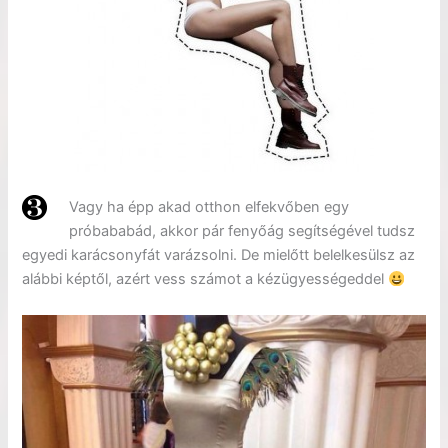
Vagy ha épp akad otthon elfekvőben egy
próbababád, akkor pár fenyőág segítségével tudsz
egyedi karácsonyfát varázsolni. De mielőtt belelkesülsz az
alábbi képtől, azért vess számot a kézügyességeddel