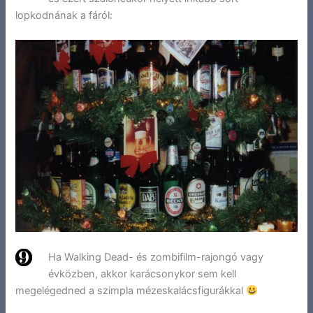
lopkodnának a fáról:
Ha Walking Dead- és zombifilm-rajongó vagy
évközben, akkor karácsonykor sem kell
megelégedned a szimpla mézeskalácsfigurákkal