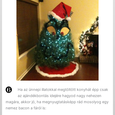
Ha az ünnepi illatokkal megtöltött konyhát épp csak
az ajándékbontás idejére hagyod nagy nehezen
magára, akkor jó, ha megnyugtatásképp rád mosolyog egy
nemez bacon a fáról is: