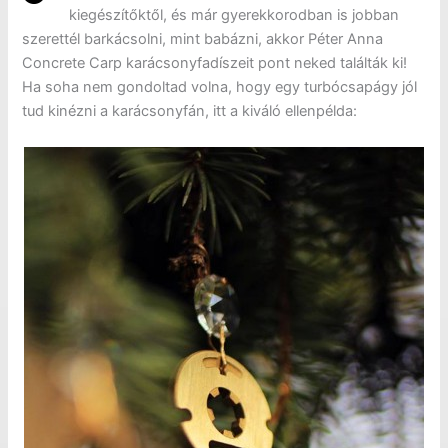
kiegészítőktől, és már gyerekkorodban is jobban
szerettél barkácsolni, mint babázni, akkor Péter Anna
Concrete Carp karácsonyfadíszeit
pont neked találták ki!
Ha soha nem gondoltad volna, hogy egy turbócsapágy jól
tud kinézni a karácsonyfán, itt a kiváló ellenpélda: