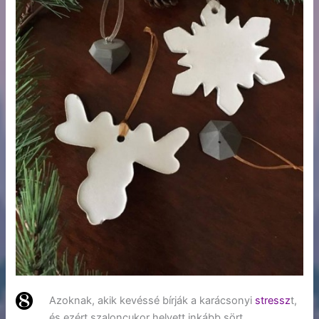
Azoknak, akik kevéssé bírják a karácsonyi
stressz
t,
és ezért szaloncukor helyett inkább sört