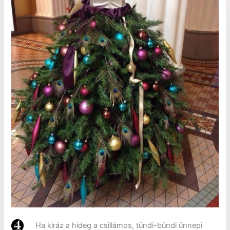
Ha kiráz a hideg a csillámos, tündi-bündi ünnepi