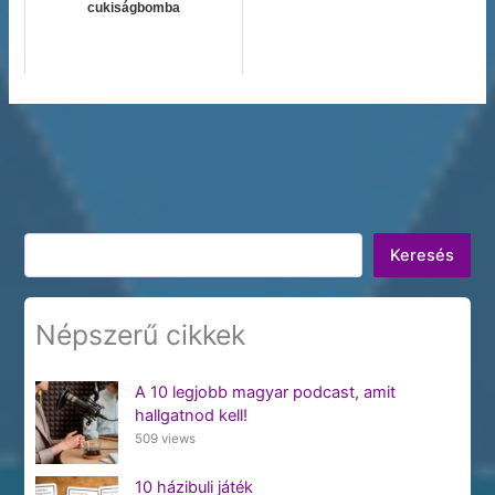
cukiságbomba
Keresés
Keresés
Népszerű cikkek
A 10 legjobb magyar podcast, amit
hallgatnod kell!
509 views
10 házibuli játék