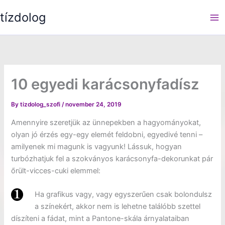
Skip
tízdolog
to
content
10 egyedi karácsonyfadísz
By
tizdolog_szofi
/
november 24, 2019
Amennyire szeretjük az ünnepekben a hagyományokat,
olyan jó érzés egy-egy elemét feldobni, egyedivé tenni –
amilyenek mi magunk is vagyunk! Lássuk, hogyan
turbózhatjuk fel a szokványos karácsonyfa-dekorunkat pár
őrült-vicces-cuki elemmel:
Ha grafikus vagy, vagy egyszerűen csak bolondulsz
a színekért, akkor nem is lehetne találóbb szettel
díszíteni a fádat, mint a Pantone-skála árnyalataiban