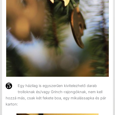
Egy házilag is egyszerűen kivitelezhető darab
trolloknak és/vagy Grinch-rajongóknak, nem kell
hozzá más, csak két fekete boa, egy mikulássapka és pár
karton: