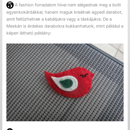
A fashion forradalom hívei nem elégednek meg a bolti
egyenkokárdákkal, hanem maguk kreálnak egyedi darabot,
amit feltűzhetnek a kabátjukra vagy a táskájukra. De a
Meskán is érdekes darabokra bukkanhatunk, mint például a
képen látható példány: