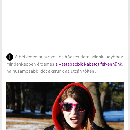
A hétvégén mínuszok és hóesés dominálnak, úgyhogy
mindenképpen érdemes
a vastagabbik kabátot felvennünk
,
ha huzamosabb időt akarunk az utcán tölteni.