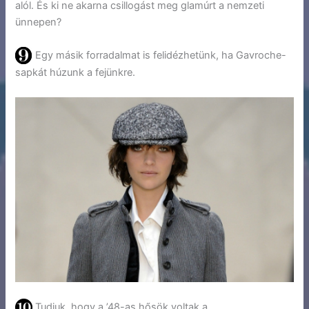
alól. És ki ne akarna csillogást meg glamúrt a nemzeti
ünnepen?
Egy másik forradalmat is felidézhetünk, ha Gavroche-
sapkát húzunk a fejünkre.
Tudjuk, hogy a ’48-as hősök voltak a