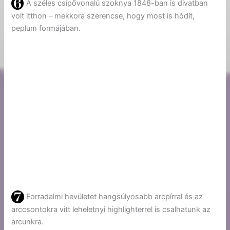
A széles csípővonalú szoknya 1848-ban is divatban
volt itthon – mekkora szerencse, hogy most is hódít,
peplum formájában.
Forradalmi hevületet hangsúlyosabb arcpírral és az
arccsontokra vitt leheletnyi highlighterrel is csalhatunk az
arcunkra.