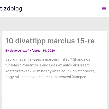
Skip
tízdolog
to
content
10 divattipp március 15-re
By
tizdolog_szofi
/
február 14, 2020
Szolid megemlékezés a márciusi ifjakról? Skandálós
tüntetés? Romantikus andalgás az autók elől lezárt
közterületeken? Mi mindegyikhez adunk divattippeket,
hogy stílusosan vehess részt a nemzeti ünnepen!