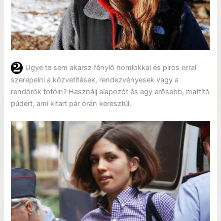
Ugye te sem akarsz fénylő homlokkal és piros orral
szerepelni a közvetítések, rendezvényesek vagy a
rendőrök fotóin? Használj alapozót és egy erősebb, mattító
púdert, ami kitart pár órán keresztül.