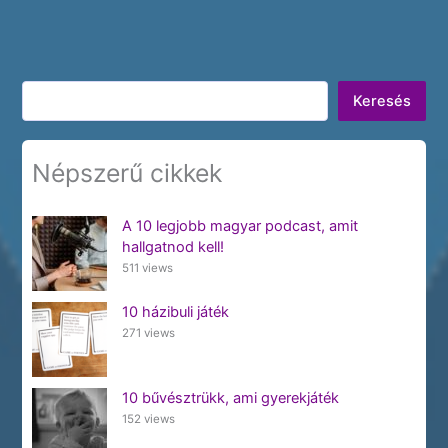
Keresés
Keresés
Népszerű cikkek
A 10 legjobb magyar podcast, amit
hallgatnod kell!
511 views
10 házibuli játék
271 views
10 bűvésztrükk, ami gyerekjáték
152 views