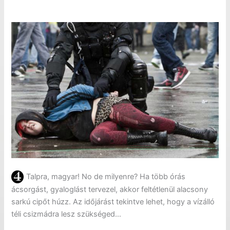
Talpra, magyar! No de milyenre? Ha több órás
ácsorgást, gyaloglást tervezel, akkor feltétlenül alacsony
sarkú cipőt húzz. Az időjárást tekintve lehet, hogy a vízálló
téli csizmádra lesz szükséged…