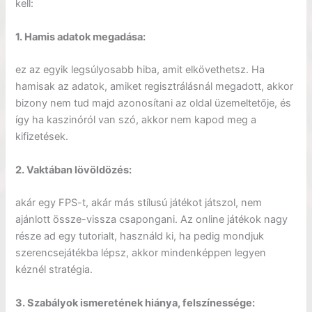
kell:
1. Hamis adatok megadása:
ez az egyik legsúlyosabb hiba, amit elkövethetsz. Ha
hamisak az adatok, amiket regisztrálásnál megadott, akkor
bizony nem tud majd azonosítani az oldal üzemeltetője, és
így ha kaszinóról van szó, akkor nem kapod meg a
kifizetések.
2. Vaktában lövöldözés:
akár egy FPS-t, akár más stílusú játékot játszol, nem
ajánlott össze-vissza csapongani. Az online játékok nagy
része ad egy tutorialt, használd ki, ha pedig mondjuk
szerencsejátékba lépsz, akkor mindenképpen legyen
kéznél stratégia.
3. Szabályok ismeretének hiánya, felszínessége: