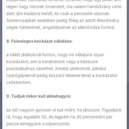
régen nagy névnek örvendett, ma valami hamisítvány címe
alatt újra kiadásra került, és csak a pénzedre utaznak.
Szerencsejáték esetében pedig főleg az adott létesítmény
céges hátterének, engedélyeinek az ellenőrzése fontos.
8. Felesleges kockázat vállalása:
a túlélő játékoknál fontos, hogy ne vállaljunk olyan
kockázatot, ami a karakterünk vagy a bázisunk
pusztulásához vezethet. Kisebb játékoknál, például
nyerőgépeknél pedig ésszerű tétekkel lehet a kockázatot
csökkenteni.
9. Tudjuk mikor kell abbahagyni:
az idő nagyon gyorsan el tud múlni, ha játszunk. Figyeljünk
rá, hogy legalább 50, de legjobb ha 30 percenként pár
percre elmegyünk a képernyőtől.