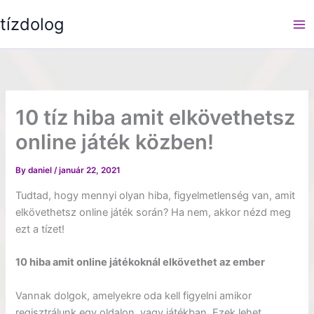
Skip
tízdolog
to
content
10 tíz hiba amit elkövethetsz
online játék közben!
By
daniel
/
január 22, 2021
Tudtad, hogy mennyi olyan hiba, figyelmetlenség van, amit
elkövethetsz online játék során? Ha nem, akkor nézd meg
ezt a tízet!
10 hiba amit online játékoknál elkövethet az ember
Vannak dolgok, amelyekre oda kell figyelni amikor
regisztrálunk egy oldalon, vagy játékban. Ezek lehet