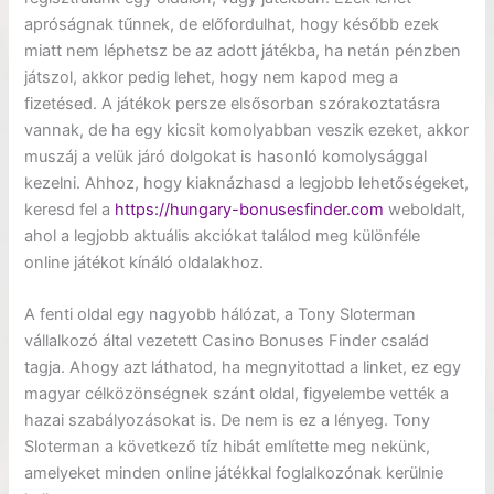
apróságnak tűnnek, de előfordulhat, hogy később ezek
miatt nem léphetsz be az adott játékba, ha netán pénzben
játszol, akkor pedig lehet, hogy nem kapod meg a
fizetésed. A játékok persze elsősorban szórakoztatásra
vannak, de ha egy kicsit komolyabban veszik ezeket, akkor
muszáj a velük járó dolgokat is hasonló komolysággal
kezelni. Ahhoz, hogy kiaknázhasd a legjobb lehetőségeket,
keresd fel a
https://hungary-bonusesfinder.com
weboldalt,
ahol a legjobb aktuális akciókat találod meg különféle
online játékot kínáló oldalakhoz.
A fenti oldal egy nagyobb hálózat, a Tony Sloterman
vállalkozó által vezetett Casino Bonuses Finder család
tagja. Ahogy azt láthatod, ha megnyitottad a linket, ez egy
magyar célközönségnek szánt oldal, figyelembe vették a
hazai szabályozásokat is. De nem is ez a lényeg. Tony
Sloterman a következő tíz hibát említette meg nekünk,
amelyeket minden online játékkal foglalkozónak kerülnie