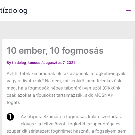
Skip
tízdolog
to
content
10 ember, 10 fogmosás
By
tizdolog_koocos
/
augusztus 7, 2021
Azt hittétek kimaradnak ők, az alaposak, a fogkefe-irigyek
vagy a divatozók? Na nem, mi senkiről nem feledkezünk
meg, ha a fogmosók népes táboráról van szó! (Cikkünk
csak azokat a típusokat tartalmazzák, akik MOSNAK
fogat).
Az alapos. Számára a fogmosás külön szertartás:
előveszi a féltve őrzött fogkefét, szuper drága és
szuper kikísérletezett fogkrémet használ, a fogselyem sem