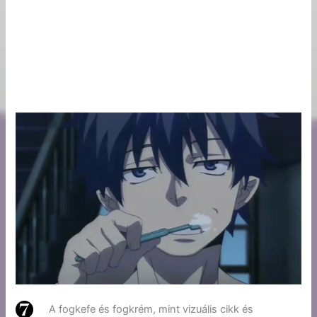
A fogkefe és fogkrém, mint vizuális cikk és