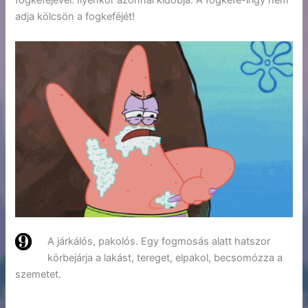
fogkeféjével. Ilyenkor azonnal kidobja. A fogkefe-irigy nem
adja kölcsön a fogkeféjét!
A járkálós, pakolós. Egy fogmosás alatt hatszor
körbejárja a lakást, tereget, elpakol, becsomózza a
szemetet.