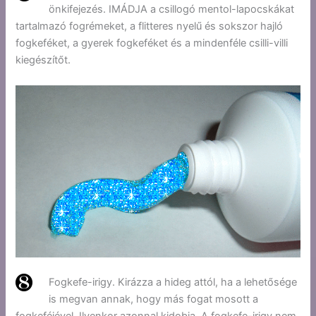
önkifejezés. IMÁDJA a csillogó mentol-lapocskákat
tartalmazó fogrémeket, a flitteres nyelű és sokszor hajló
fogkeféket, a gyerek fogkeféket és a mindenféle csilli-villi
kiegészítőt.
Fogkefe-irigy. Kirázza a hideg attól, ha a lehetősége
is megvan annak, hogy más fogat mosott a