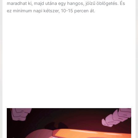
maradhat ki, majd utána egy hangos, jóízű öblögetés. És
ez minimum napi kétszer, 10-15 percen át.