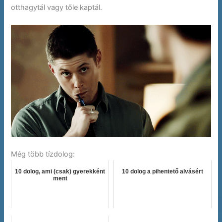
otthagytál vagy tőle kaptál.
Még több tízdolog:
10 dolog, ami (csak) gyerekként
10 dolog a pihentető alvásért
ment