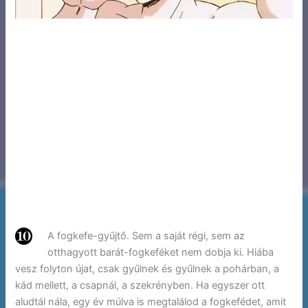
A fogkefe-gyűjtő. Sem a saját régi, sem az
otthagyott barát-fogkeféket nem dobja ki. Hiába
vesz folyton újat, csak gyűlnek és gyűlnek a pohárban, a
kád mellett, a csapnál, a szekrényben. Ha egyszer ott
aludtál nála, egy év múlva is megtalálod a fogkefédet, amit