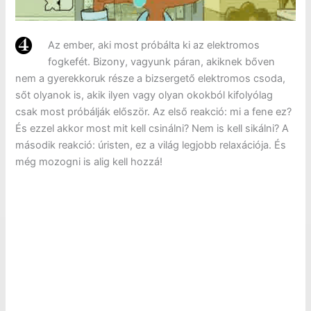
Az ember, aki most próbálta ki az elektromos
fogkefét. Bizony, vagyunk páran, akiknek bőven
nem a gyerekkoruk része a bizsergető elektromos csoda,
sőt olyanok is, akik ilyen vagy olyan okokból kifolyólag
csak most próbálják először. Az első reakció: mi a fene ez?
És ezzel akkor most mit kell csinálni? Nem is kell sikálni? A
második reakció: úristen, ez a világ legjobb relaxációja. És
még mozogni is alig kell hozzá!