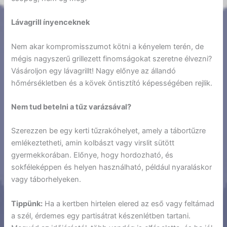
Lávagrill ínyenceknek
Nem akar kompromisszumot kötni a kényelem terén, de
mégis nagyszerű grillezett finomságokat szeretne élvezni?
Vásároljon egy lávagrillt! Nagy előnye az állandó
hőmérsékletben és a kövek öntisztító képességében rejlik.
Nem tud betelni a tűz varázsával?
Szerezzen be egy kerti tűzrakóhelyet, amely a tábortűzre
emlékeztetheti, amin kolbászt vagy virslit sütött
gyermekkorában. Előnye, hogy hordozható, és
sokféleképpen és helyen használható, például nyaraláskor
vagy táborhelyeken.
Tippünk:
Ha a kertben hirtelen elered az eső vagy feltámad
a szél, érdemes egy partisátrat készenlétben tartani.