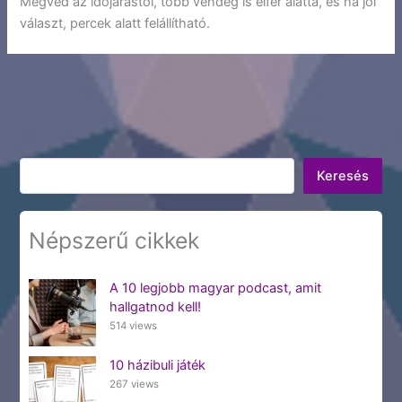
Megvéd az időjárástól, több vendég is elfér alatta, és ha jól
választ, percek alatt felállítható.
Keresés
Keresés
Népszerű cikkek
A 10 legjobb magyar podcast, amit
hallgatnod kell!
514 views
10 házibuli játék
267 views