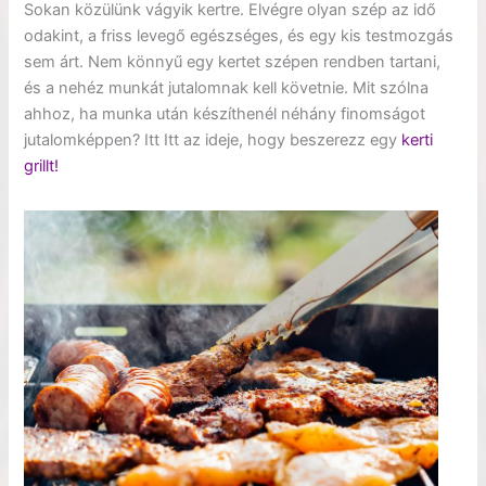
Sokan közülünk vágyik kertre. Elvégre olyan szép az idő
odakint, a friss levegő egészséges, és egy kis testmozgás
sem árt. Nem könnyű egy kertet szépen rendben tartani,
és a nehéz munkát jutalomnak kell követnie. Mit szólna
ahhoz, ha munka után készíthenél néhány finomságot
jutalomképpen? Itt Itt az ideje, hogy beszerezz egy
kerti
grillt!