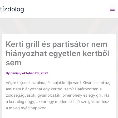
Skip
tízdolog
to
content
Kerti grill és partisátor nem
hiányozhat egyetlen kertből
sem
By
daniel
/
október 26, 2021
Végre teljesült az álma, és saját kertje van? Kíváncsi, mi az,
ami nem hiányozhat egy kertből sem? Határozottan a
zöldségágyások, gyümölcsfák, pihenőhely és egy grill. Ha
a kert elég nagy, akkor egy medence is jó szolgálatot tesz
a meleg nyári napokon.