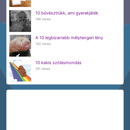
10 bűvésztrükk, ami gyerekjáték
146 views
A 10 legbizarrabb mélytengeri lény
142 views
10 kakis szólásmondás
141 views