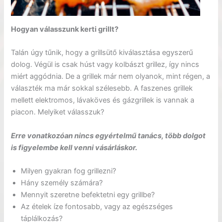
Hogyan válasszunk kerti grillt?
Talán úgy tűnik, hogy a grillsütő kiválasztása egyszerű
dolog. Végül is csak húst vagy kolbászt grillez, így nincs
miért aggódnia. De a grillek már nem olyanok, mint régen, a
választék ma már sokkal szélesebb. A faszenes grillek
mellett elektromos, lávaköves és gázgrillek is vannak a
piacon. Melyiket válasszuk?
Erre vonatkozóan nincs egyértelmű tanács, több dolgot
is figyelembe kell venni vásárláskor.
Milyen gyakran fog grillezni?
Hány személy számára?
Mennyit szeretne befektetni egy grillbe?
Az ételek íze fontosabb, vagy az egészséges
táplálkozás?