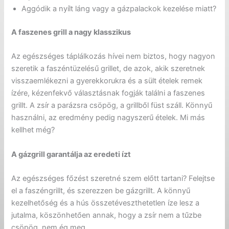
Aggódik a nyílt láng vagy a gázpalackok kezelése miatt?
A faszenes grill a nagy klasszikus
Az egészséges táplálkozás hívei nem biztos, hogy nagyon
szeretik a faszéntüzelésű grillet, de azok, akik szeretnek
visszaemlékezni a gyerekkorukra és a sült ételek remek
ízére, kézenfekvő választásnak fogják találni a faszenes
grillt. A zsír a parázsra csöpög, a grillből füst száll. Könnyű
használni, az eredmény pedig nagyszerű ételek. Mi más
kellhet még?
A gázgrill garantálja az eredeti ízt
Az egészséges főzést szeretné szem előtt tartani? Felejtse
el a faszéngrillt, és szerezzen be gázgrillt. A könnyű
kezelhetőség és a hús összetéveszthetetlen íze lesz a
jutalma, köszönhetően annak, hogy a zsír nem a tűzbe
csöpög, nem ég meg.