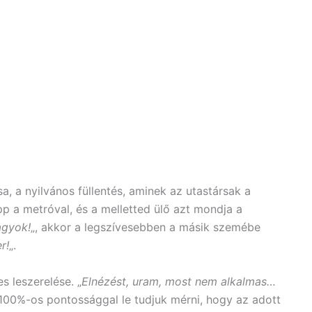
, a nyilvános füllentés, aminek az utastársak a
pp a metróval, és a melletted ülő azt mondja a
agyok!
„, akkor a legszívesebben a másik szemébe
r!
„.
s leszerelése. „
Elnézést, uram, most nem alkalmas…
 100%-os pontossággal le tudjuk mérni, hogy az adott