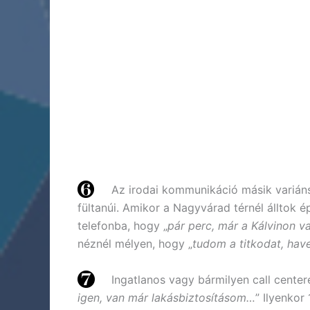
Az irodai kommunikáció másik variánsa
fültanúi. Amikor a Nagyvárad térnél álltok é
telefonba, hogy „
pár perc, már a Kálvinon v
néznél mélyen, hogy „
tudom a titkodat, have
Ingatlanos vagy bármilyen call centere
igen, van már lakásbiztosításom…
” Ilyenkor