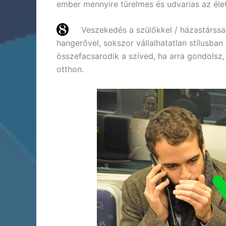
ember mennyire türelmes és udvarias az éle
Veszekedés a szülőkkel / házastárssa
hangerővel, sokszor vállalhatatlan stílusb
összefacsarodik a szíved, ha arra gondols
otthon.