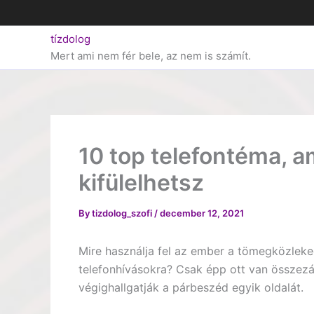
Skip
to
tízdolog
content
Mert ami nem fér bele, az nem is számít.
10 top telefontéma, 
kifülelhetsz
By
tizdolog_szofi
/
december 12, 2021
Mire használja fel az ember a tömegközleke
telefonhívásokra? Csak épp ott van összezár
végighallgatják a párbeszéd egyik oldalát.