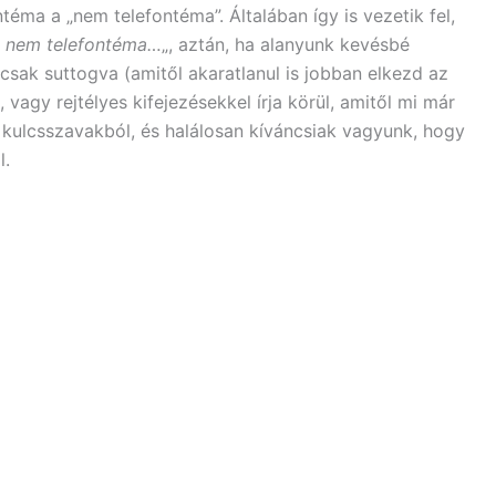
téma a „nem telefontéma”. Általában így is vezetik fel,
ez nem telefontéma…
„, aztán, ha alanyunk kevésbé
 csak suttogva (amitől akaratlanul is jobban elkezd az
vagy rejtélyes kifejezésekkel írja körül, amitől mi már
t kulcsszavakból, és halálosan kíváncsiak vagyunk, hogy
l.