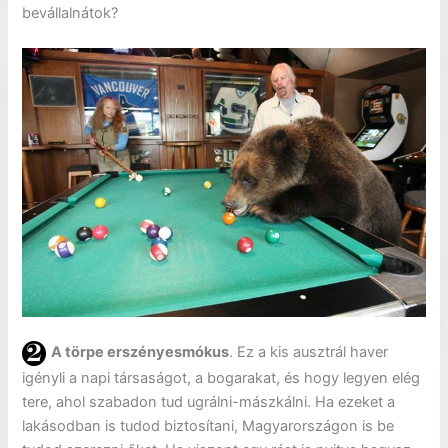
bevállalnátok?
A törpe erszényesmókus
. Ez a kis ausztrál haver
igényli a napi társaságot, a bogarakat, és hogy legyen elég
tere, ahol szabadon tud ugrálni-mászkálni. Ha ezeket a
lakásodban is tudod biztosítani, Magyarországon is be