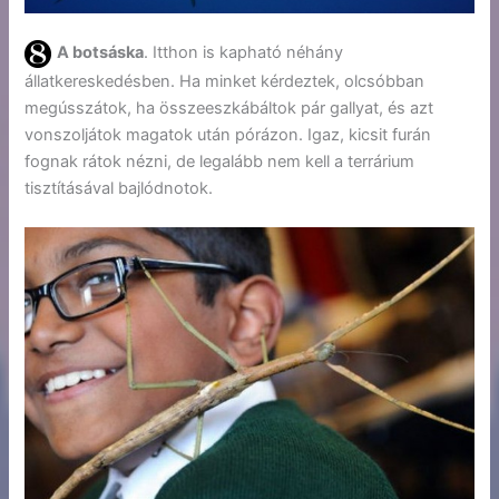
A botsáska
. Itthon is kapható néhány
állatkereskedésben. Ha minket kérdeztek, olcsóbban
megússzátok, ha összeeszkábáltok pár gallyat, és azt
vonszoljátok magatok után pórázon. Igaz, kicsit furán
fognak rátok nézni, de legalább nem kell a terrárium
tisztításával bajlódnotok.