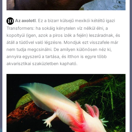
Az axolotl
. Ez a bizarr külsejű mexikói kétéltű igazi
Transformers: ha sokáig kénytelen víz nélkül élni, a
kopoltyúi (igen, azok a piros izék a fején) leszáradnak, és
átáll a tüdővel való légzésre. Mondjuk ezt visszafele már
nem tudja megcsinálni. De amilyen különösen néz ki,
annyira egyszerű a tartása, és itthon is egyre több
akvarisztikai szaküzletben kapható.