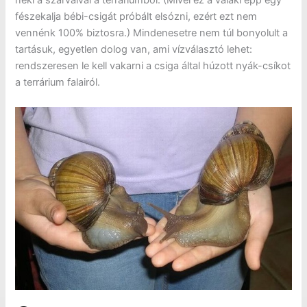
neki a szarvaival a terráriumból. (Mivel ez a valaki épp egy
fészekalja bébi-csigát próbált elsózni, ezért ezt nem
vennénk 100% biztosra.) Mindenesetre nem túl bonyolult a
tartásuk, egyetlen dolog van, ami vízválasztó lehet:
rendszeresen le kell vakarni a csiga által húzott nyák-csíkot
a terrárium falairól.