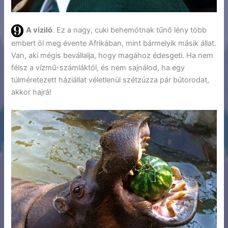
A víziló
. Ez a nagy, cuki behemótnak tűnő lény több
embert öl meg évente Afrikában, mint bármelyik másik állat.
Van, aki mégis bevállalja, hogy magához édesgeti. Ha nem
félsz a vízmű-számláktól, és nem sajnálod, ha egy
túlméretezett háziállat véletlenül szétzúzza pár bútorodat,
akkor hajrá!