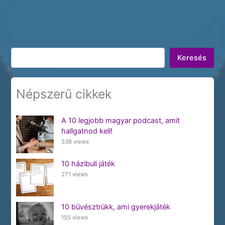
Keresés
Keresés
Népszerű cikkek
A 10 legjobb magyar podcast, amit
hallgatnod kell!
538 views
10 házibuli játék
271 views
10 bűvésztrükk, ami gyerekjáték
155 views