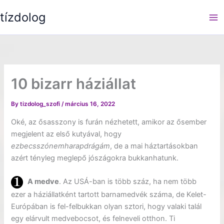
Skip
tízdolog
to
content
10 bizarr háziállat
By
tizdolog_szofi
/
március 16, 2022
Oké, az ősasszony is furán nézhetett, amikor az ősember
megjelent az első kutyával, hogy
ezbecsszónemharapdrágám
, de a mai háztartásokban
azért tényleg meglepő jószágokra bukkanhatunk.
A medve
. Az USÁ-ban is több száz, ha nem több
ezer a háziállatként tartott barnamedvék száma, de Kelet-
Európában is fel-felbukkan olyan sztori, hogy valaki talál
egy elárvult medvebocsot, és felneveli otthon. Ti