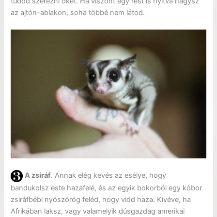
tudod szerezni őket. Ha viszont egy rést is nyitva hagysz
az ajtón-ablakon, soha többé nem látod.
A zsiráf
. Annak elég kevés az esélye, hogy
bandukolsz este hazafelé, és az egyik bokorból egy kóbor
zsiráfbébi nyöszörög feléd, hogy vidd haza. Kivéve, ha
Afrikában laksz, vagy valamelyik dúsgazdag amerikai