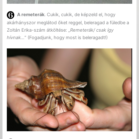
A remeterák
. Cukik, cukik, de képzeld el, hogy
akárhányszor meglátod őket reggel, beleragad a füledbe a
Zoltán Erika-szám átköltése: „
Remeterák/ csak így
hívnak…
” (Fogadjunk, hogy most is beleragadt!)