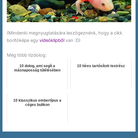
(Mindenki megnyugtatására leszögeznénk, hogy a cikk
borítóképe egy
videóklipből
van :D)
Még több tízdolog:
10 dolog, ami segít a
10 híres tartósított testrész
másnaposság túlélésében
10 klasszikus embertípus a
céges bulikon