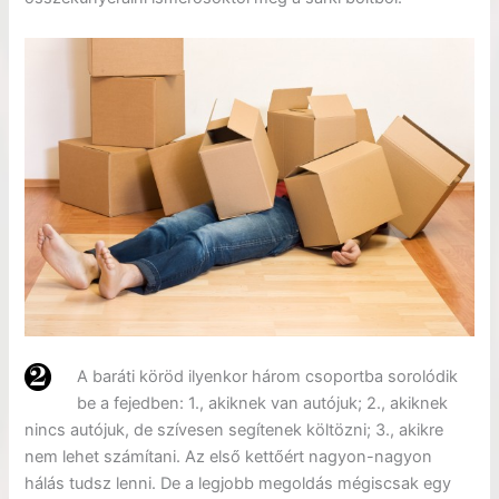
A baráti köröd ilyenkor három csoportba sorolódik
be a fejedben: 1., akiknek van autójuk; 2., akiknek
nincs autójuk, de szívesen segítenek költözni; 3., akikre
nem lehet számítani. Az első kettőért nagyon-nagyon
hálás tudsz lenni. De a legjobb megoldás mégiscsak egy