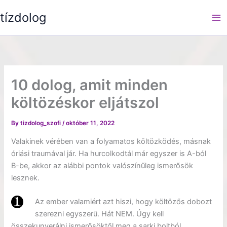
Skip
tízdolog
to
content
10 dolog, amit minden
költözéskor eljátszol
By
tizdolog_szofi
/
október 11, 2022
Valakinek vérében van a folyamatos költözködés, másnak
óriási traumával jár. Ha hurcolkodtál már egyszer is A-ból
B-be, akkor az alábbi pontok valószínűleg ismerősök
lesznek.
Az ember valamiért azt hiszi, hogy költözős dobozt
szerezni egyszerű. Hát NEM. Úgy kell
összekunyerálni ismerősöktől meg a sarki boltból.