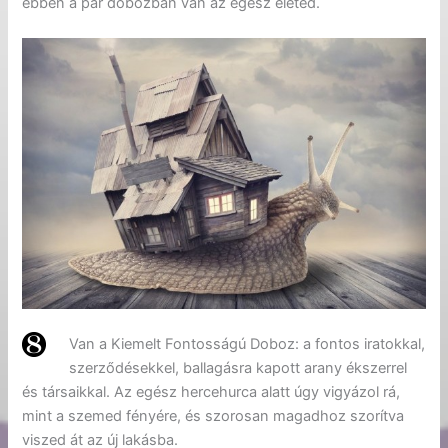
ebben a pár dobozban van az egész életed.
Van a Kiemelt Fontosságú Doboz: a fontos iratokkal,
szerződésekkel, ballagásra kapott arany ékszerrel
és társaikkal. Az egész hercehurca alatt úgy vigyázol rá,
mint a szemed fényére, és szorosan magadhoz szorítva
viszed át az új lakásba.