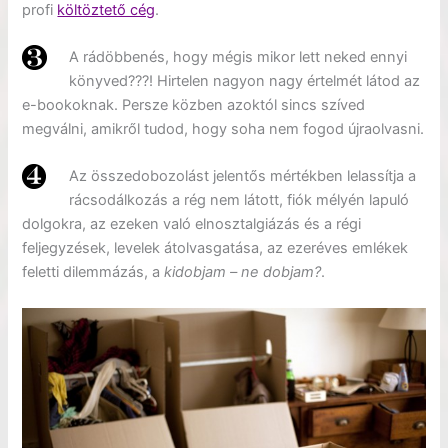
profi
költöztető cég
.
A rádöbbenés, hogy mégis mikor lett neked ennyi
könyved???! Hirtelen nagyon nagy értelmét látod az
e-bookoknak. Persze közben azoktól sincs szíved
megválni, amikről tudod, hogy soha nem fogod újraolvasni.
Az összedobozolást jelentős mértékben lelassítja a
rácsodálkozás a rég nem látott, fiók mélyén lapuló
dolgokra, az ezeken való elnosztalgiázás és a régi
feljegyzések, levelek átolvasgatása, az ezeréves emlékek
feletti dilemmázás, a
kidobjam – ne dobjam?
.