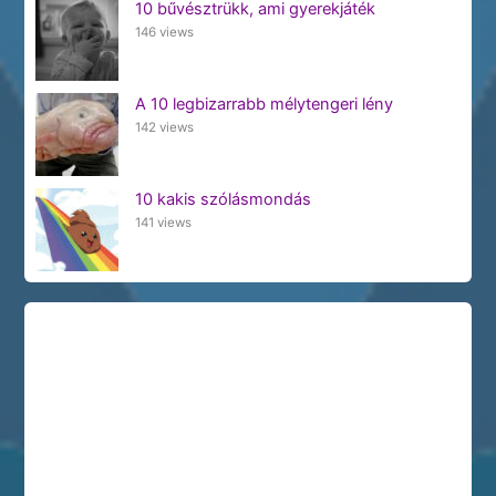
10 bűvésztrükk, ami gyerekjáték
146 views
A 10 legbizarrabb mélytengeri lény
142 views
10 kakis szólásmondás
141 views