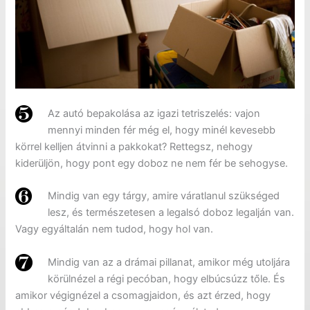
Az autó bepakolása az igazi tetriszelés: vajon
mennyi minden fér még el, hogy minél kevesebb
körrel kelljen átvinni a pakkokat? Rettegsz, nehogy
kiderüljön, hogy pont egy doboz ne nem fér be sehogyse.
Mindig van egy tárgy, amire váratlanul szükséged
lesz, és természetesen a legalsó doboz legalján van.
Vagy egyáltalán nem tudod, hogy hol van.
Mindig van az a drámai pillanat, amikor még utoljára
körülnézel a régi pecóban, hogy elbúcsúzz tőle. És
amikor végignézel a csomagjaidon, és azt érzed, hogy