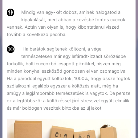
Mindig van egy-két doboz, aminek halogatod a
kipakolását, mert abban a kevésbé fontos cuccok
vannak. Aztán van olyan is, hogy kibontatlanul viszed
tovább a következő pecóba.
Ha barátok segítenek költözni, a vége
természetesen már egy lefáradt-izzadt sörözésbe
torkollik, bolti cuccokból csapott piknikkel, hiszen még
minden konyhai eszközöd gondosan el van csomagolva.
Ha a pároddal együtt költöztök, 1000%, hogy össze fogtok
szólalkozni legalább egyszer a költözés alatt, még ha
amúgy a legjámborabb természetűek is vagytok. De persze
ez a legtöbbször a költözéssel járó stresszel együtt elmúlik,
és már boldogan veszitek birtokba az új lakot.