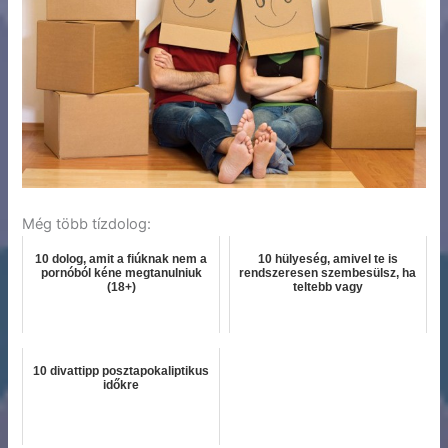
Még több tízdolog:
10 dolog, amit a fiúknak nem a
10 hülyeség, amivel te is
pornóból kéne megtanulniuk
rendszeresen szembesülsz, ha
(18+)
teltebb vagy
10 divattipp posztapokaliptikus
időkre