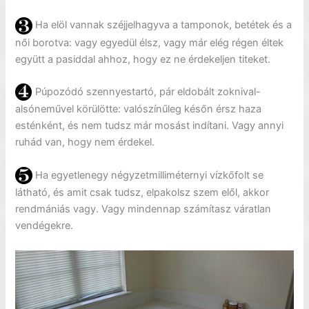
Ha elöl vannak széjjelhagyva a tamponok, betétek és a
női borotva: vagy egyedül élsz, vagy már elég régen éltek
együtt a pasiddal ahhoz, hogy ez ne érdekeljen titeket.
Púpozódó szennyestartó, pár eldobált zoknival-
alsóneművel körülötte: valószínűleg későn érsz haza
esténként, és nem tudsz már mosást indítani. Vagy annyi
ruhád van, hogy nem érdekel.
Ha egyetlenegy négyzetmilliméternyi vízkőfolt se
látható, és amit csak tudsz, elpakolsz szem elől, akkor
rendmániás vagy. Vagy mindennap számítasz váratlan
vendégekre.