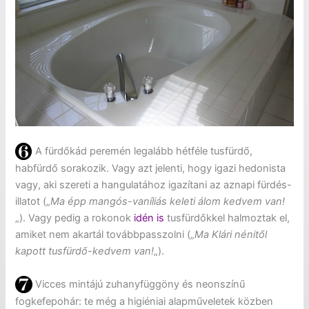
A fürdőkád peremén legalább hétféle tusfürdő,
habfürdő sorakozik. Vagy azt jelenti, hogy igazi hedonista
vagy, aki szereti a hangulatához igazítani az aznapi fürdés-
illatot („
Ma épp mangós-vaníliás keleti álom kedvem van!
„). Vagy pedig a rokonok
idén is
tusfürdőkkel halmoztak el,
amiket nem akartál továbbpasszolni („
Ma Klári nénitől
kapott tusfürdő-kedvem van!
„).
Vicces mintájú zuhanyfüggöny és neonszínű
fogkefepohár: te még a higiéniai alapműveletek közben