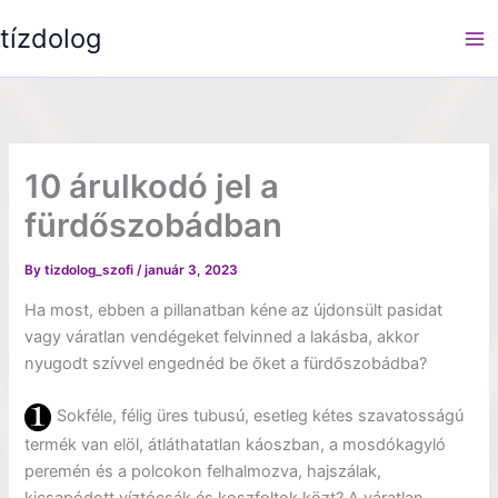
Skip
tízdolog
to
content
10 árulkodó jel a
fürdőszobádban
By
tizdolog_szofi
/
január 3, 2023
Ha most, ebben a pillanatban kéne az újdonsült pasidat
vagy váratlan vendégeket felvinned a lakásba, akkor
nyugodt szívvel engednéd be őket a fürdőszobádba?
Sokféle, félig üres tubusú, esetleg kétes szavatosságú
termék van elöl, átláthatatlan káoszban, a mosdókagyló
peremén és a polcokon felhalmozva, hajszálak,
kicsapódott víztócsák és koszfoltok közt? A váratlan