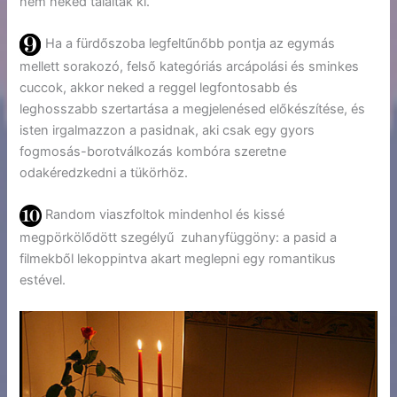
nem neked találták ki.
Ha a fürdőszoba legfeltűnőbb pontja az egymás
mellett sorakozó, felső kategóriás arcápolási és sminkes
cuccok, akkor neked a reggel legfontosabb és
leghosszabb szertartása a megjelenésed előkészítése, és
isten irgalmazzon a pasidnak, aki csak egy gyors
fogmosás-borotválkozás kombóra szeretne
odakéredzkedni a tükörhöz.
Random viaszfoltok mindenhol és kissé
megpörkölődött szegélyű zuhanyfüggöny: a pasid a
filmekből lekoppintva akart meglepni egy romantikus
estével.