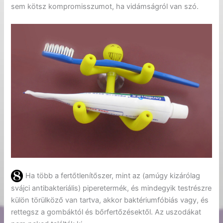
sem kötsz kompromisszumot, ha vidámságról van szó.
Ha több a fertőtlenítőszer, mint az (amúgy kizárólag
svájci antibakteriális) piperetermék, és mindegyik testrészre
külön törülköző van tartva, akkor baktériumfóbiás vagy, és
rettegsz a gombáktól és bőrfertőzésektől. Az uszodákat