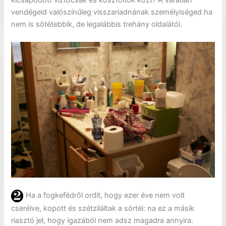
vendégeid valószínűleg visszariadnának személyiséged ha
nem is sötétebbik, de legalábbis trehány oldalától.
Ha a fogkefédről ordít, hogy ezer éve nem volt
cserélve, kopott és szétziláltak a sörtéi: na ez a másik
riasztó jel, hogy igazából nem adsz magadra annyira.