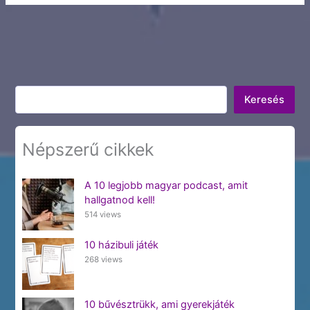
Keresés
Keresés
Népszerű cikkek
A 10 legjobb magyar podcast, amit
hallgatnod kell!
514 views
10 házibuli játék
268 views
10 bűvésztrükk, ami gyerekjáték