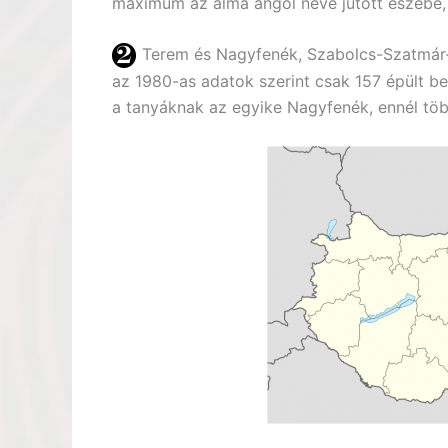
maximum az alma angol neve jutott eszébe,
Terem és Nagyfenék, Szabolcs-Szatmár-
az 1980-as adatok szerint csak 157 épült bel
a tanyáknak az egyike Nagyfenék, ennél több