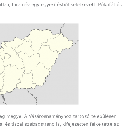
an, fura név egy egyesítésből keletkezett: Pókafát és
eg megye. A Vásárosnaményhoz tartozó településen
 és tiszai szabadstrand is, kifejezetten felkeltette az