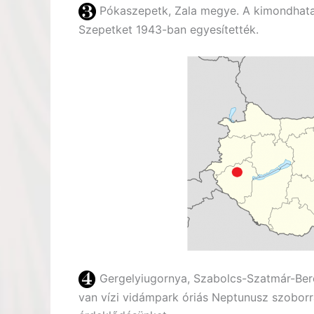
Pókaszepetk, Zala megye. A kimondhatatl
Szepetket 1943-ban egyesítették.
Gergelyiugornya, Szabolcs-Szatmár-Ber
van vízi vidámpark óriás Neptunusz szoborral