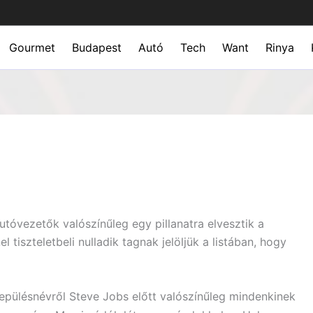
Gourmet
Budapest
Autó
Tech
Want
Rinya
autóvezetők valószínűleg egy pillanatra elvesztik a
l tiszteletbeli nulladik tagnak jelöljük a listában, hogy
ülésnévről Steve Jobs előtt valószínűleg mindenkinek