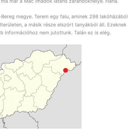
 ma már a Mac imádók látens zarándokhelye. Haha.
Bereg megye. Terem egy falu, aminek 298 lakóházából
területen, a másik része elszórt tanyákból áll. Ezeknek
 információhoz nem jutottunk. Talán ez is elég.