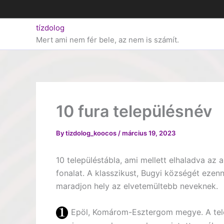
Skip
to
tízdolog
content
Mert ami nem fér bele, az nem is számít.
10 fura településnév
By
tizdolog_koocos
/
március 19, 2023
10 településtábla, ami mellett elhaladva az 
fonalat. A klasszikust, Bugyi községét ezenne
maradjon hely az elvetemültebb neveknek.
Epöl, Komárom-Esztergom megye. A telep