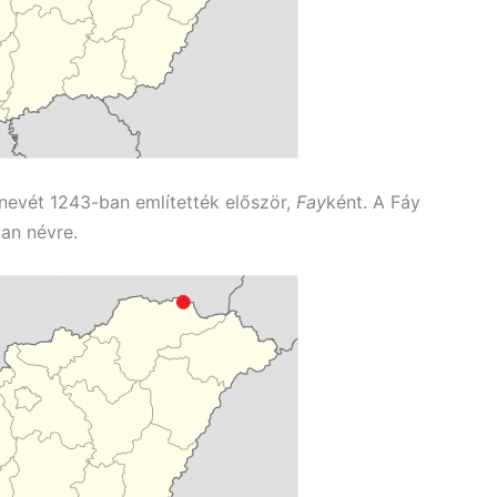
nevét 1243-ban említették először,
Fay
ként. A Fáy
lan névre.