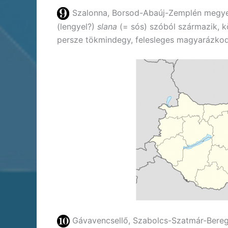
Szalonna, Borsod-Abaúj-Zemplén megye. A
(lengyel?)
slana
(= sós) szóból származik, kö
persze tökmindegy, felesleges magyarázkod
Gávavencsellő, Szabolcs-Szatmár-Bereg 