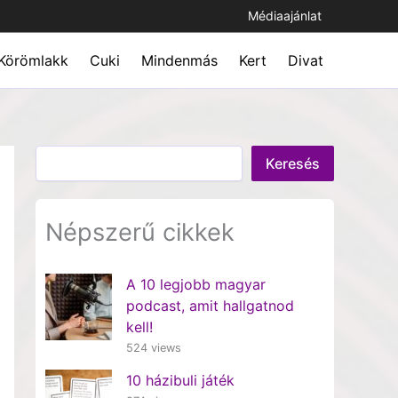
Médiaajánlat
Körömlakk
Cuki
Mindenmás
Kert
Divat
Keresés
Keresés
Népszerű cikkek
A 10 legjobb magyar
podcast, amit hallgatnod
kell!
524 views
10 házibuli játék