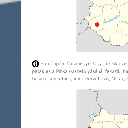
Pornóapáti, Vas megye. Úgy látszik ezen 
patak és a Pinka összefolyásánál fekszik, h
büszkélkedhetnek, mint Horvátlövő, Nárai, 