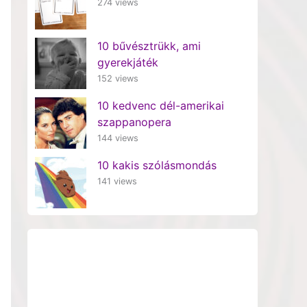
274 views
10 bűvésztrükk, ami
gyerekjáték
152 views
10 kedvenc dél-amerikai
szappanopera
144 views
10 kakis szólásmondás
141 views