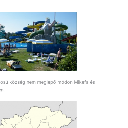
akosú község nem meglepő módon Mikefa és
en.