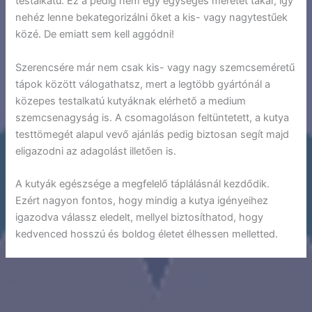
testalkatú. Ez a pedig nem egy egységes méretet takar, így
nehéz lenne bekategorizálni őket a kis- vagy nagytestűek
közé. De emiatt sem kell aggódni!
Szerencsére már nem csak kis- vagy nagy szemcseméretű
tápok között válogathatsz, mert a legtöbb gyártónál a
közepes testalkatú kutyáknak elérhető a medium
szemcsenagyság is. A csomagoláson feltüntetett, a kutya
testtömegét alapul vevő ajánlás pedig biztosan segít majd
eligazodni az adagolást illetően is.
A kutyák egészsége a megfelelő táplálásnál kezdődik.
Ezért nagyon fontos, hogy mindig a kutya igényeihez
igazodva válassz eledelt, mellyel biztosíthatod, hogy
kedvenced hosszú és boldog életet élhessen melletted.