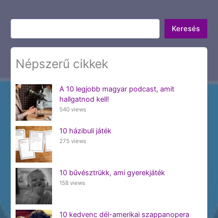
Keresés
Keresés
Népszerű cikkek
A 10 legjobb magyar podcast, amit
hallgatnod kell!
540 views
10 házibuli játék
275 views
10 bűvésztrükk, ami gyerekjáték
158 views
10 kedvenc dél-amerikai szappanopera