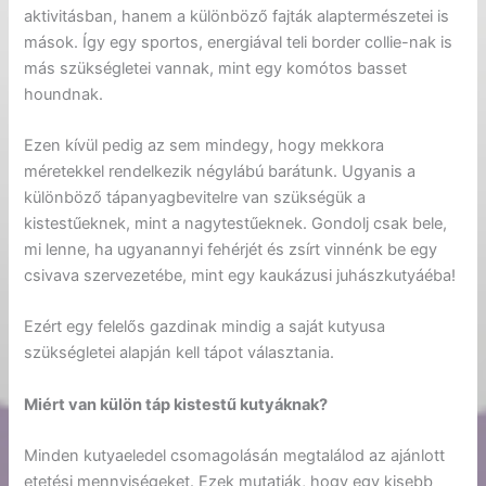
aktivitásban, hanem a különböző fajták alaptermészetei is
mások. Így egy sportos, energiával teli border collie-nak is
más szükségletei vannak, mint egy komótos basset
houndnak.
Ezen kívül pedig az sem mindegy, hogy mekkora
méretekkel rendelkezik négylábú barátunk. Ugyanis a
különböző tápanyagbevitelre van szükségük a
kistestűeknek, mint a nagytestűeknek. Gondolj csak bele,
mi lenne, ha ugyanannyi fehérjét és zsírt vinnénk be egy
csivava szervezetébe, mint egy kaukázusi juhászkutyáéba!
Ezért egy felelős gazdinak mindig a saját kutyusa
szükségletei alapján kell tápot választania.
Miért van külön táp kistestű kutyáknak?
Minden kutyaeledel csomagolásán megtalálod az ajánlott
etetési mennyiségeket. Ezek mutatják, hogy egy kisebb