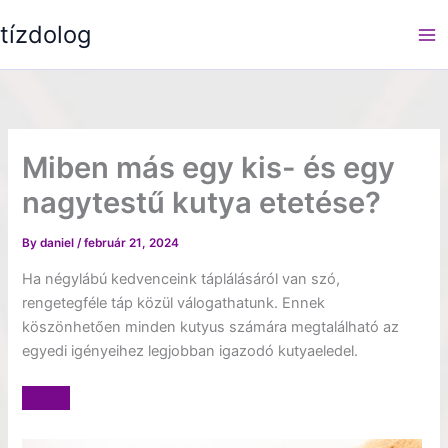
Skip
tízdolog
to
content
Miben más egy kis- és egy
nagytestű kutya etetése?
By
daniel
/
február 21, 2024
Ha négylábú kedvenceink táplálásáról van szó,
rengetegféle táp közül válogathatunk. Ennek
köszönhetően minden kutyus számára megtalálható az
egyedi igényeihez legjobban igazodó kutyaeledel.