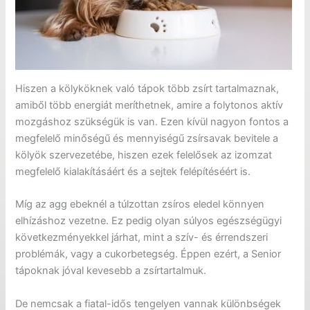
Hiszen a kölyköknek való tápok több zsírt tartalmaznak,
amiből több energiát meríthetnek, amire a folytonos aktív
mozgáshoz szükségük is van. Ezen kívül nagyon fontos a
megfelelő minőségű és mennyiségű zsírsavak bevitele a
kölyök szervezetébe, hiszen ezek felelősek az izomzat
megfelelő kialakításáért és a sejtek felépítéséért is.
Míg az agg ebeknél a túlzottan zsíros eledel könnyen
elhízáshoz vezetne. Ez pedig olyan súlyos egészségügyi
következményekkel járhat, mint a szív- és érrendszeri
problémák, vagy a cukorbetegség. Éppen ezért, a Senior
tápoknak jóval kevesebb a zsírtartalmuk.
De nemcsak a fiatal-idős tengelyen vannak különbségek