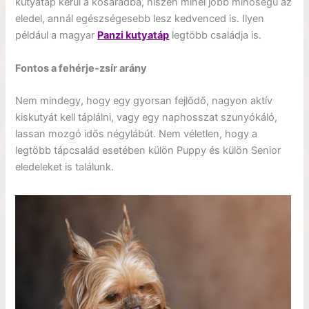
kutyatáp kerül a kosaradba, hiszen minél jobb minőségű az
eledel, annál egészségesebb lesz kedvenced is. Ilyen
például a magyar
Panzi kutyatáp
legtöbb családja is.
Fontos a fehérje-zsír arány
Nem mindegy, hogy egy gyorsan fejlődő, nagyon aktív
kiskutyát kell táplálni, vagy egy naphosszat szunyókáló,
lassan mozgó idős négylábút. Nem véletlen, hogy a
legtöbb tápcsalád esetében külön Puppy és külön Senior
eledeleket is találunk.