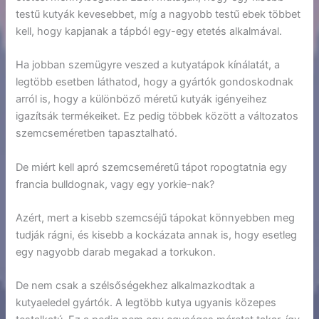
testű kutyák kevesebbet, míg a nagyobb testű ebek többet
kell, hogy kapjanak a tápból egy-egy etetés alkalmával.
Ha jobban szemügyre veszed a kutyatápok kínálatát, a
legtöbb esetben láthatod, hogy a gyártók gondoskodnak
arról is, hogy a különböző méretű kutyák igényeihez
igazítsák termékeiket. Ez pedig többek között a változatos
szemcseméretben tapasztalható.
De miért kell apró szemcseméretű tápot ropogtatnia egy
francia bulldognak, vagy egy yorkie-nak?
Azért, mert a kisebb szemcséjű tápokat könnyebben meg
tudják rágni, és kisebb a kockázata annak is, hogy esetleg
egy nagyobb darab megakad a torkukon.
De nem csak a szélsőségekhez alkalmazkodtak a
kutyaeledel gyártók. A legtöbb kutya ugyanis közepes