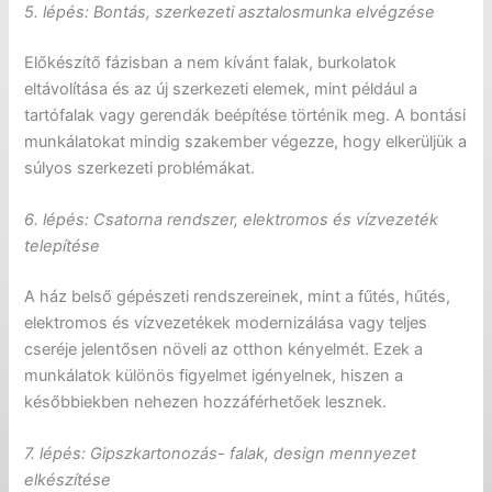
5. l
é
p
é
s: Bontás, szerkezeti asztalosmunka elv
é
gz
é
se
Előkészítő fázisban a nem kívánt falak, burkolatok
eltávolítása és az új szerkezeti elemek, mint például a
tartófalak vagy gerendák beépítése történik meg. A bontási
munkálatokat mindig szakember végezze, hogy elkerüljük a
súlyos szerkezeti problémákat.
6. l
é
p
é
s: Csatorna rendszer, elektromos
é
s vízvezet
é
k
telepít
é
se
A ház belső gépészeti rendszereinek, mint a fűtés, hűtés,
elektromos és vízvezetékek modernizálása vagy teljes
cseréje jelentősen növeli az otthon kényelmét. Ezek a
munkálatok különös figyelmet igényelnek, hiszen a
későbbiekben nehezen hozzáférhetőek lesznek.
7. l
é
p
é
s: Gipszkartonozás- falak, design mennyezet
elk
é
szít
é
se