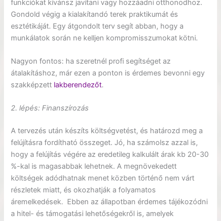
funkciókat kívánsz javítani vagy hozzáadni otthonodhoz.
Gondold végig a kialakítandó terek praktikumát és
esztétikáját. Egy átgondolt terv segít abban, hogy a
munkálatok során ne kelljen kompromisszumokat kötni.
Nagyon fontos: ha szeretnél profi segítséget az
átalakításhoz, már ezen a ponton is érdemes bevonni egy
szakképzett
lakberendezőt
.
2. l
é
p
é
s: Finanszírozás
A tervezés után készíts költségvetést, és határozd meg a
felújításra fordítható összeget. Jó, ha számolsz azzal is,
hogy a felújítás végére az eredetileg kalkulált árak kb 20-30
%-kal is magasabbak lehetnek. A megnövekedett
költségek adódhatnak menet közben történő nem várt
részletek miatt, és okozhatják a folyamatos
áremelkedések. Ebben az állapotban érdemes tájékozódni
a hitel- és támogatási lehetőségekről is, amelyek