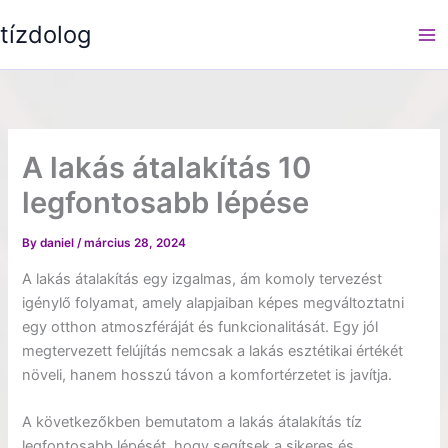
Skip
tízdolog
to
content
A lakás átalakítás 10
legfontosabb lépése
By
daniel
/
március 28, 2024
A lakás átalakítás egy izgalmas, ám komoly tervezést
igénylő folyamat, amely alapjaiban képes megváltoztatni
egy otthon atmoszféráját és funkcionalitását. Egy jól
megtervezett felújítás nemcsak a lakás esztétikai értékét
növeli, hanem hosszú távon a komfortérzetet is javítja.
A következőkben bemutatom a lakás átalakítás tíz
legfontosabb lépését, hogy segítsek a sikeres és