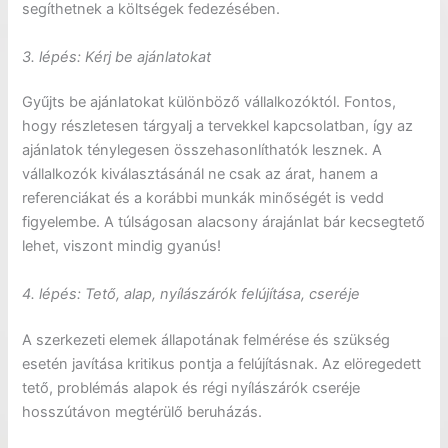
segíthetnek a költségek fedezésében.
3. l
é
p
é
s: K
é
rj be ajánlatokat
Gyűjts be ajánlatokat különböző vállalkozóktól. Fontos,
hogy részletesen tárgyalj a tervekkel kapcsolatban, így az
ajánlatok ténylegesen összehasonlíthatók lesznek. A
vállalkozók kiválasztásánál ne csak az árat, hanem a
referenciákat és a korábbi munkák minőségét is vedd
figyelembe. A túlságosan alacsony árajánlat bár kecsegtető
lehet, viszont mindig gyanús!
4. l
é
p
é
s: Tető, alap, nyílászár
ó
k felújítása, cser
é
je
A szerkezeti elemek állapotának felmérése és szükség
esetén javítása kritikus pontja a felújításnak. Az elöregedett
tető, problémás alapok és régi nyílászárók cseréje
hosszútávon megtérülő beruházás.