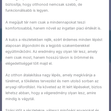
biztosítja, hogy otthonod nemcsak szebb, de
funkcionálisabb is legyen.
A megújult tér nem csak a mindennapokat teszi
komfortosabbá, hanem növeli az ingatlan piaci értékét is.
A kulcs a részletekben rejlik, ezért érdemes minden lépést
alaposan átgondolni és a legjobb szakemberekkel
együttműködni. Az eredmény egy olyan tér lesz, amely
nem csak most, hanem hosszú távon is örömmel és
elégedettséggel tölt majd el.
Az otthon átalakítása nagy lépés, amely megkívánja a
türelmet, a tökéletes tervezést és nem utolsó sorban az
anyagi ráfordítást. Ha követed az itt leírt lépéseket, biztos
lehetsz abban, hogy a végeredmény olyan lesz, amire
mindig is vágytál.
Szánj időt a részletekre, válassz minőségi anyagokat és