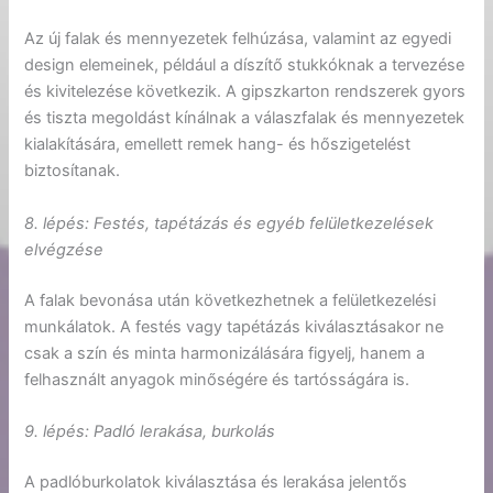
Az új falak és mennyezetek felhúzása, valamint az egyedi
design elemeinek, például a díszítő stukkóknak a tervezése
és kivitelezése következik. A gipszkarton rendszerek gyors
és tiszta megoldást kínálnak a válaszfalak és mennyezetek
kialakítására, emellett remek hang- és hőszigetelést
biztosítanak.
8. l
é
p
é
s: Fest
é
s, tap
é
tázás
é
s egy
é
b felületkezel
é
sek
elv
é
gz
é
se
A falak bevonása után következhetnek a felületkezelési
munkálatok. A festés vagy tapétázás kiválasztásakor ne
csak a szín és minta harmonizálására figyelj, hanem a
felhasznált anyagok minőségére és tartósságára is.
9. l
é
p
é
s: Padló lerakása, burkolás
A padlóburkolatok kiválasztása és lerakása jelentős