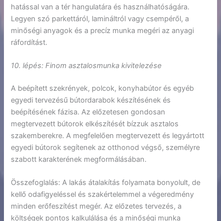
hatással van a tér hangulatára és használhatóságára.
Legyen szó parkettáról, lamináltról vagy csempéről, a
minőségi anyagok és a precíz munka megéri az anyagi
ráfordítást.
10. l
é
p
é
s: Finom asztalosmunka kivitelez
é
se
A beépített szekrények, polcok, konyhabútor és egyéb
egyedi tervezésű bútordarabok készítésének és
beépítésének fázisa. Az előzetesen gondosan
megtervezett bútorok elkészítését bízzuk asztalos
szakemberekre. A megfelelően megtervezett és legyártott
egyedi bútorok segítenek az otthonod végső, személyre
szabott karakterének megformálásában.
Összefoglalás: A lakás átalakítás folyamata bonyolult, de
kellő odafigyeléssel és szakértelemmel a végeredmény
minden erőfeszítést megér. Az előzetes tervezés, a
költségek pontos kalkulálása és a minőségi munka