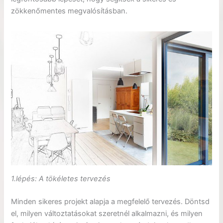
zökkenőmentes megvalósításban.
1.l
é
p
é
s: A t
ö
k
é
letes tervez
é
s
Minden sikeres projekt alapja a megfelelő tervezés. Döntsd
el, milyen változtatásokat szeretnél alkalmazni, és milyen