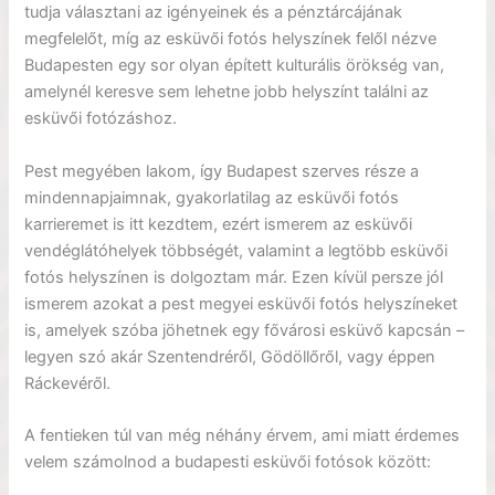
tudja választani az igényeinek és a pénztárcájának
megfelelőt, míg az esküvői fotós helyszínek felől nézve
Budapesten egy sor olyan épített kulturális örökség van,
amelynél keresve sem lehetne jobb helyszínt találni az
esküvői fotózáshoz.
Pest megyében lakom, így Budapest szerves része a
mindennapjaimnak, gyakorlatilag az esküvői fotós
karrieremet is itt kezdtem, ezért ismerem az esküvői
vendéglátóhelyek többségét, valamint a legtöbb esküvői
fotós helyszínen is dolgoztam már. Ezen kívül persze jól
ismerem azokat a pest megyei esküvői fotós helyszíneket
is, amelyek szóba jöhetnek egy fővárosi esküvő kapcsán –
legyen szó akár Szentendréről, Gödöllőről, vagy éppen
Ráckevéről.
A fentieken túl van még néhány érvem, ami miatt érdemes
velem számolnod a budapesti esküvői fotósok között: