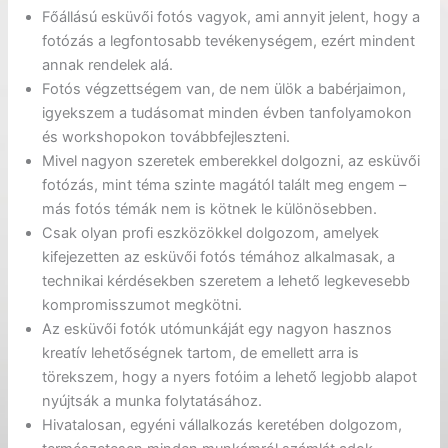
Főállású esküvői fotós vagyok, ami annyit jelent, hogy a
fotózás a legfontosabb tevékenységem, ezért mindent
annak rendelek alá.
Fotós végzettségem van, de nem ülök a babérjaimon,
igyekszem a tudásomat minden évben tanfolyamokon
és workshopokon továbbfejleszteni.
Mivel nagyon szeretek emberekkel dolgozni, az esküvői
fotózás, mint téma szinte magától talált meg engem –
más fotós témák nem is kötnek le különösebben.
Csak olyan profi eszközökkel dolgozom, amelyek
kifejezetten az esküvői fotós témához alkalmasak, a
technikai kérdésekben szeretem a lehető legkevesebb
kompromisszumot megkötni.
Az esküvői fotók utómunkáját egy nagyon hasznos
kreatív lehetőségnek tartom, de emellett arra is
törekszem, hogy a nyers fotóim a lehető legjobb alapot
nyújtsák a munka folytatásához.
Hivatalosan, egyéni vállalkozás keretében dolgozom,