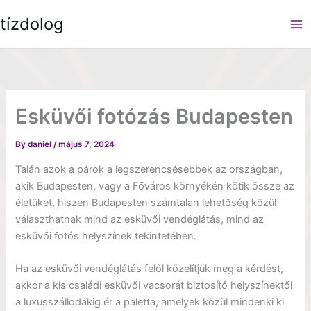
Skip
tízdolog
to
content
Esküvői fotózás Budapesten
By
daniel
/
május 7, 2024
Talán azok a párok a legszerencsésebbek az országban,
akik Budapesten, vagy a Főváros környékén kötik össze az
életüket, hiszen Budapesten számtalan lehetőség közül
választhatnak mind az esküvői vendéglátás, mind az
esküvői fotós helyszínek tekintetében.
Ha az esküvői vendéglátás felől közelítjük meg a kérdést,
akkor a kis családi esküvői vacsorát biztosító helyszínektől
a luxusszállodákig ér a paletta, amelyek közül mindenki ki