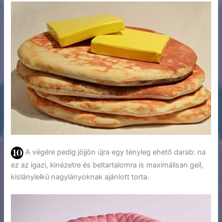
A végére pedig jöjjön újra egy tényleg ehető darab: na
ez az igazi, kinézetre és beltartalomra is maximálisan geil,
kislánylelkű nagylányoknak ajánlott torta.