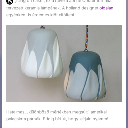
„Icing on cake”, ez a neve a Jorine Oosterhoff által
tervezett kerámia lámpának. A holland designer
oldalán
egyénként is érdemes időt eltölteni.
Hatalmas, „különböző mértékben megsült” amerikai
palacsinta párnák. Eddig bírtuk, hogy leírjuk: nyamm!