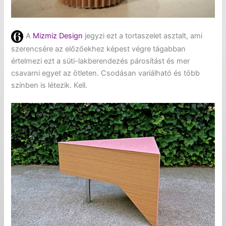
A
Mizmiz Design
jegyzi ezt a tortaszelet asztalt, ami
szerencsére az előzőekhez képest végre tágabban
értelmezi ezt a süti-lakberendezés párosítást és mer
csavarni egyet az ötleten. Csodásan variálható és több
színben is létezik. Kell.