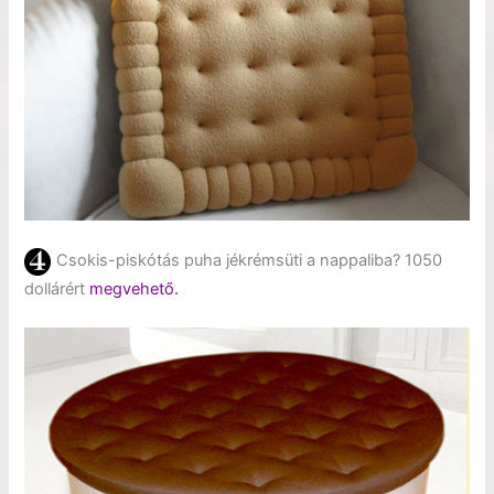
Csokis-piskótás puha jékrémsüti a nappaliba? 1050
dollárért
megvehető.