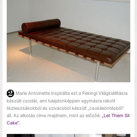
Marie Antoinette inspirálta ezt a Pekingi Világkiállításra
készült csodát, ami tulajdonképpen egymásra rakott
liszteszsákokból és szivacsból készült „csokileöntésből”
áll. Az alkotás címe majdnem, mint az előzőé:
„Let Them Sit
Cake”
.