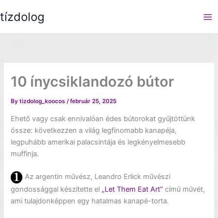
Skip
tízdolog
to
content
10 ínycsiklandozó bútor
By
tizdolog_koocos
/
február 25, 2025
Ehető vagy csak ennivalóan édes bútorokat gyűjtöttünk
össze: következzen a világ legfinomabb kanapéja,
legpuhább amerikai palacsintája és legkényelmesebb
muffinja.
Az argentin művész, Leandro Erlick művészi
gondossággal készítette el
„Let Them Eat Art”
című művét,
ami tulajdonképpen egy hatalmas kanapé-torta.