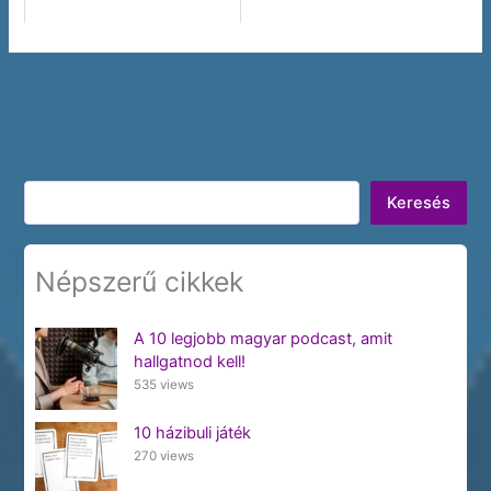
Keresés
Keresés
Népszerű cikkek
A 10 legjobb magyar podcast, amit
hallgatnod kell!
535 views
10 házibuli játék
270 views