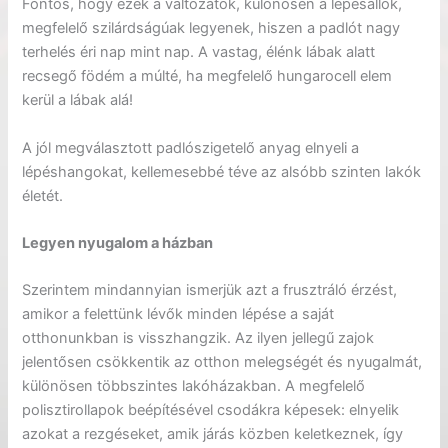
Fontos, hogy ezek a változatok, különösen a lépésállók,
megfelelő szilárdságúak legyenek, hiszen a padlót nagy
terhelés éri nap mint nap. A vastag, élénk lábak alatt
recsegő födém a múlté, ha megfelelő hungarocell elem
kerül a lábak alá!
A jól megválasztott padlószigetelő anyag elnyeli a
lépéshangokat, kellemesebbé téve az alsóbb szinten lakók
életét.
Legyen nyugalom a házban
Szerintem mindannyian ismerjük azt a frusztráló érzést,
amikor a felettünk lévők minden lépése a saját
otthonunkban is visszhangzik. Az ilyen jellegű zajok
jelentősen csökkentik az otthon melegségét és nyugalmát,
különösen többszintes lakóházakban. A megfelelő
polisztirollapok beépítésével csodákra képesek: elnyelik
azokat a rezgéseket, amik járás közben keletkeznek, így