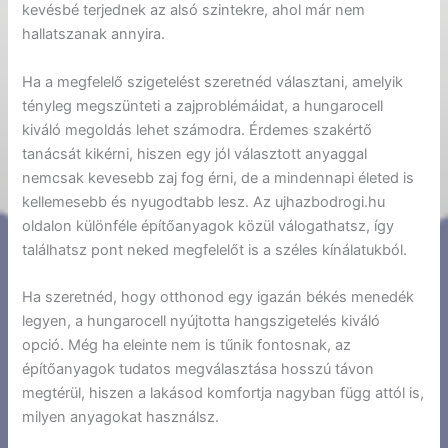
kevésbé terjednek az alsó szintekre, ahol már nem
hallatszanak annyira.
Ha a megfelelő szigetelést szeretnéd választani, amelyik
tényleg megszünteti a zajproblémáidat, a hungarocell
kiváló megoldás lehet számodra. Érdemes szakértő
tanácsát kikérni, hiszen egy jól választott anyaggal
nemcsak kevesebb zaj fog érni, de a mindennapi életed is
kellemesebb és nyugodtabb lesz. Az ujhazbodrogi.hu
oldalon különféle építőanyagok közül válogathatsz, így
találhatsz pont neked megfelelőt is a széles kínálatukból.
Ha szeretnéd, hogy otthonod egy igazán békés menedék
legyen, a hungarocell nyújtotta hangszigetelés kiváló
opció. Még ha eleinte nem is tűnik fontosnak, az
építőanyagok tudatos megválasztása hosszú távon
megtérül, hiszen a lakásod komfortja nagyban függ attól is,
milyen anyagokat használsz.