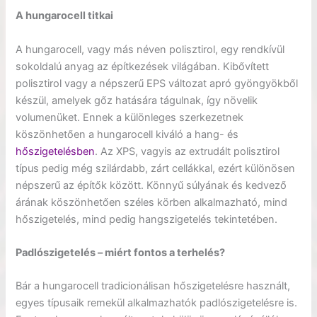
A hungarocell titkai
A hungarocell, vagy más néven polisztirol, egy rendkívül
sokoldalú anyag az építkezések világában. Kibővített
polisztirol vagy a népszerű EPS változat apró gyöngyökből
készül, amelyek gőz hatására tágulnak, így növelik
volumenüket. Ennek a különleges szerkezetnek
köszönhetően a hungarocell kiváló a hang- és
hőszigetelésben
. Az XPS, vagyis az extrudált polisztirol
típus pedig még szilárdabb, zárt cellákkal, ezért különösen
népszerű az építők között. Könnyű súlyának és kedvező
árának köszönhetően széles körben alkalmazható, mind
hőszigetelés, mind pedig hangszigetelés tekintetében.
Padlószigetelés – miért fontos a terhelés?
Bár a hungarocell tradicionálisan hőszigetelésre használt,
egyes típusaik remekül alkalmazhatók padlószigetelésre is.