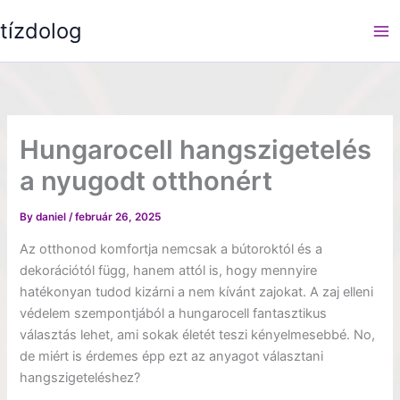
Skip
tízdolog
to
content
Hungarocell hangszigetelés
a nyugodt otthonért
By
daniel
/
február 26, 2025
Az otthonod komfortja nemcsak a bútoroktól és a
dekorációtól függ, hanem attól is, hogy mennyire
hatékonyan tudod kizárni a nem kívánt zajokat. A zaj elleni
védelem szempontjából a hungarocell fantasztikus
választás lehet, ami sokak életét teszi kényelmesebbé. No,
de miért is érdemes épp ezt az anyagot választani
hangszigeteléshez?