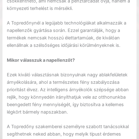
csökkenthető, ami nemcsak a pénztárcádat óvja, hanem a
környezeti terhelést is mérsékli.
A Topredőnynél a legújabb technológiákat alkalmazzák a
napellenzők gyártása során. Ezzel garantálják, hogy a
termékek nemcsak hosszú élettartamúak, de kiválóan
ellenállnak a szélsőséges időjárási körülményeknek is.
Mikor válasszuk a napellenzőt?
Ezek kiváló választásnak bizonyulnak nagy ablakfelületek
árnyékolására, ahol a természetes fény szabályozása
prioritást élvez. Az intelligens árnyékolók szépsége abban
rejlik, hogy könnyedén irányíthatjuk vele az otthonunkba
beengedett fény mennyiségét, így biztosítva a kellemes
légkört bármely napszakban.
A Topredőny szakemberei személyre szabott tanácsokkal
segíthetnek neked abban, hogy melyik típust érdemes