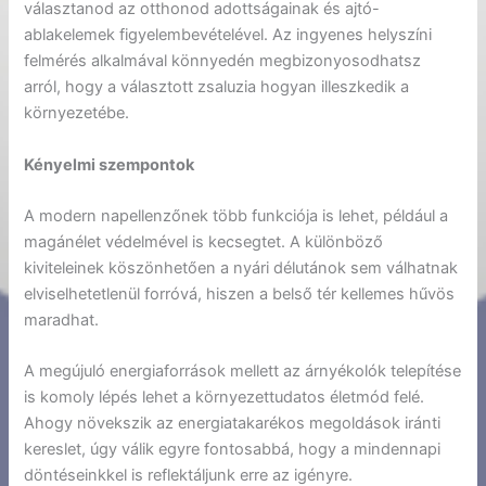
választanod az otthonod adottságainak és ajtó-
ablakelemek figyelembevételével. Az ingyenes helyszíni
felmérés alkalmával könnyedén megbizonyosodhatsz
arról, hogy a választott zsaluzia hogyan illeszkedik a
környezetébe.
Kényelmi szempontok
A modern napellenzőnek több funkciója is lehet, például a
magánélet védelmével is kecsegtet. A különböző
kiviteleinek köszönhetően a nyári délutánok sem válhatnak
elviselhetetlenül forróvá, hiszen a belső tér kellemes hűvös
maradhat.
A megújuló energiaforrások mellett az árnyékolók telepítése
is komoly lépés lehet a környezettudatos életmód felé.
Ahogy növekszik az energiatakarékos megoldások iránti
kereslet, úgy válik egyre fontosabbá, hogy a mindennapi
döntéseinkkel is reflektáljunk erre az igényre.