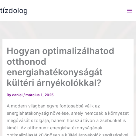
Skip
tízdolog
to
content
Hogyan optimalizálhatod
otthonod
energiahatékonyságát
kültéri árnyékolókkal?
By
daniel
/
március 1, 2025
A modern világban egyre fontosabbá válik az
energiahatékonyság növelése, amely nemcsak a környezet
megóvását szolgálja, hanem hosszú távon a zsebünket is
kíméli. Az otthonunk energiahatékonyságának
optimalizálását különösen a kültéri árnyékolók segítségével