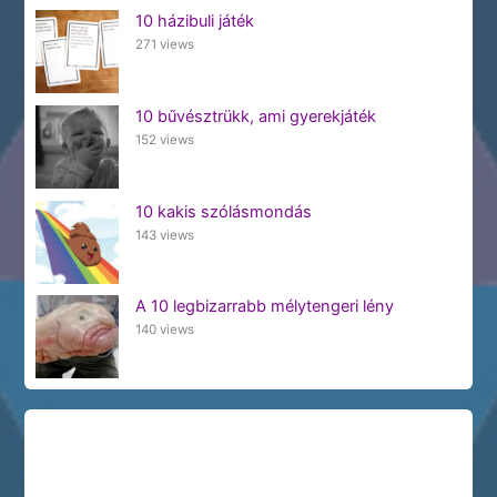
10 házibuli játék
271 views
10 bűvésztrükk, ami gyerekjáték
152 views
10 kakis szólásmondás
143 views
A 10 legbizarrabb mélytengeri lény
140 views