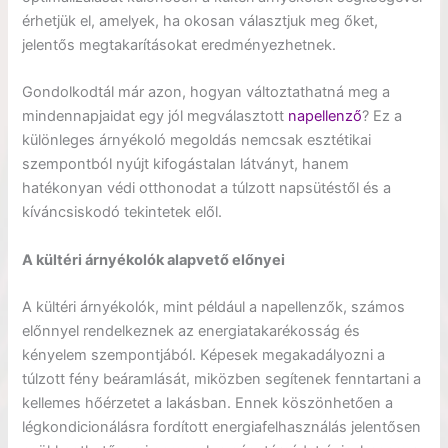
érhetjük el, amelyek, ha okosan választjuk meg őket,
jelentős megtakarításokat eredményezhetnek.
Gondolkodtál már azon, hogyan változtathatná meg a
mindennapjaidat egy jól megválasztott
napellenző
? Ez a
különleges árnyékoló megoldás nemcsak esztétikai
szempontból nyújt kifogástalan látványt, hanem
hatékonyan védi otthonodat a túlzott napsütéstől és a
kíváncsiskodó tekintetek elől.
A kültéri árnyékolók alapvető előnyei
A kültéri árnyékolók, mint például a napellenzők, számos
előnnyel rendelkeznek az energiatakarékosság és
kényelem szempontjából. Képesek megakadályozni a
túlzott fény beáramlását, miközben segítenek fenntartani a
kellemes hőérzetet a lakásban. Ennek köszönhetően a
légkondicionálásra fordított energiafelhasználás jelentősen