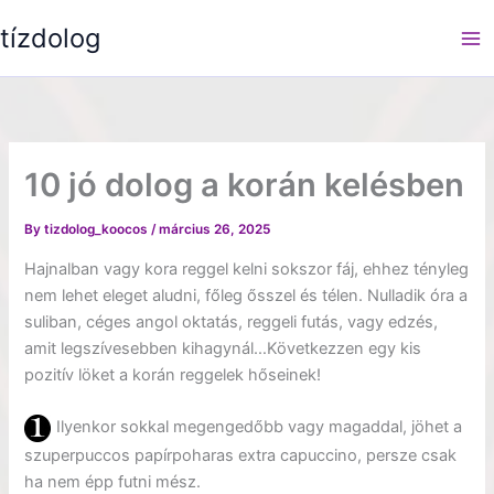
Skip
tízdolog
to
content
10 jó dolog a korán kelésben
By
tizdolog_koocos
/
március 26, 2025
Hajnalban vagy kora reggel kelni sokszor fáj, ehhez tényleg
nem lehet eleget aludni, főleg ősszel és télen. Nulladik óra a
suliban, céges angol oktatás, reggeli futás, vagy edzés,
amit legszívesebben kihagynál…Következzen egy kis
pozitív löket a korán reggelek hőseinek!
Ilyenkor sokkal megengedőbb vagy magaddal, jöhet a
szuperpuccos papírpoharas extra capuccino, persze csak
ha nem épp futni mész.