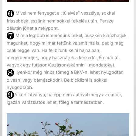
Mivel nem fenyeget a „túlalvás” veszélye, sokkal
frissebbek leszünk nem sokkal felkelés után. Persze
délután jöhet a mélypont.
Mire a legtöbb ismerősünk felkel, büszkén kihúzhatjuk
magunkat, hogy mi már tettünk valamit ma is, pedig még
csak reggel van. Ha fel bírunk kelni hajnalban,
megérdemeljük, hogy használjuk a kérkedő „Én már túl
vagyok egy futáson/úszáson/akármin” mondatokat.
Ilyenkor még nincs tömeg a BKV-n, lehet nyugodtan
olvasni vagy bámészkodni. De biciklizni is sokkal
nyugodtabb.
A köd látványa, ha épp nem autóval megy az ember,
igazán varázslatos lehet, főleg a természetben.