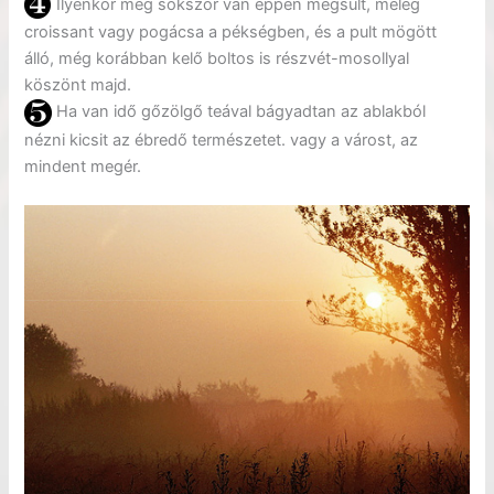
Ilyenkor még sokszor van éppen megsült, meleg
croissant vagy pogácsa a pékségben, és a pult mögött
álló, még korábban kelő boltos is részvét-mosollyal
köszönt majd.
Ha van idő gőzölgő teával bágyadtan az ablakból
nézni kicsit az ébredő természetet. vagy a várost, az
mindent megér.