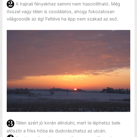
A hajnali fényekhez semmi nem hasonlítható. Még
ősszel vagy télen is csodálatos, ahogy fokozatosan
világosodik az ég! Feltéve ha épp nem szakad az eső.
Télen azért jó korán elindulni, mert te léphetsz bele
először a friss hóba és dudorászhatsz az utcán.