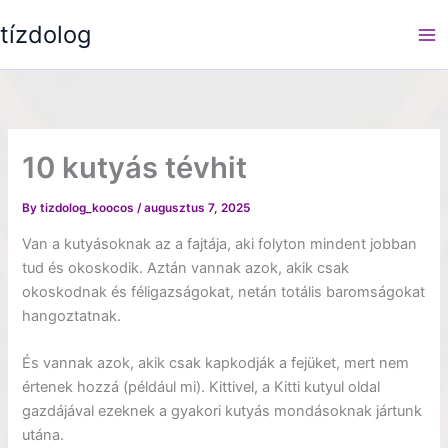
Skip
tízdolog
to
content
10 kutyás tévhit
By
tizdolog_koocos
/
augusztus 7, 2025
Van a kutyásoknak az a fajtája, aki folyton mindent jobban
tud és okoskodik. Aztán vannak azok, akik csak
okoskodnak és féligazságokat, netán totális baromságokat
hangoztatnak.
És vannak azok, akik csak kapkodják a fejüket, mert nem
értenek hozzá (például mi). Kittivel, a Kitti kutyul oldal
gazdájával ezeknek a gyakori kutyás mondásoknak jártunk
utána.