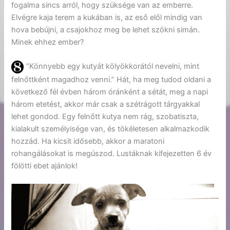
fogalma sincs arról, hogy szüksége van az emberre.
Elvégre kaja terem a kukában is, az eső elől mindig van
hova bebújni, a csajokhoz meg be lehet szökni simán.
Minek ehhez ember?
“Könnyebb egy kutyát kölyökkorától nevelni, mint
felnőttként magadhoz venni.” Hát, ha meg tudod oldani a
következő fél évben három óránként a sétát, meg a napi
három etetést, akkor már csak a szétrágott tárgyakkal
lehet gondod. Egy felnőtt kutya nem rág, szobatiszta,
kialakult személyisége van, és tökéletesen alkalmazkodik
hozzád. Ha kicsit idősebb, akkor a maratoni
rohangálásokat is megúszod. Lustáknak kifejezetten 6 év
fölötti ebet ajánlok!