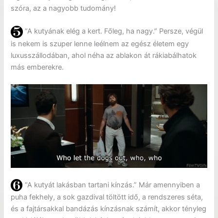
szóra, az a nagyobb tudomány!
“A kutyának elég a kert. Főleg, ha nagy.” Persze, végül
is nekem is szuper lenne leélnem az egész életem egy
luxusszállodában, ahol néha az ablakon át rákiabálhatok
más emberekre.
“A kutyát lakásban tartani kínzás.” Már amennyiben a
puha fekhely, a sok gazdival töltött idő, a rendszeres séta,
és a fajtársakkal bandázás kínzásnak számít, akkor tényleg