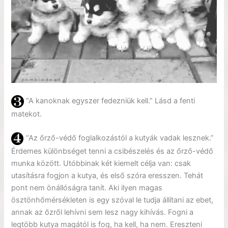
“A kanoknak egyszer fedezniük kell.” Lásd a fenti
matekot.
“Az őrző-védő foglalkozástól a kutyák vadak lesznek.”
Érdemes különbséget tenni a csibészelés és az őrző-védő
munka között. Utóbbinak két kiemelt célja van: csak
utasításra fogjon a kutya, és első szóra eresszen. Tehát
pont nem önállóságra tanít. Aki ilyen magas
ösztönhőmérsékleten is egy szóval le tudja állítani az ebet,
annak az őzről lehívni sem lesz nagy kihívás. Fogni a
legtöbb kutya magától is fog, ha kell, ha nem. Ereszteni