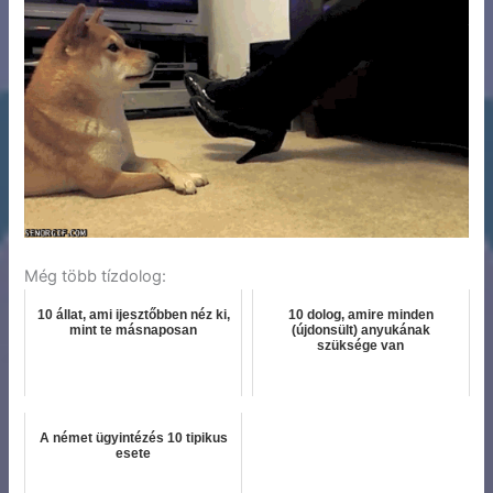
Még több tízdolog:
10 állat, ami ijesztőbben néz ki,
10 dolog, amire minden
mint te másnaposan
(újdonsült) anyukának
szüksége van
A német ügyintézés 10 tipikus
esete