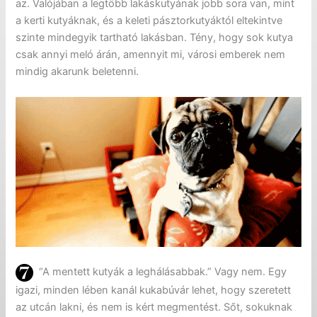
az. Valójában a legtöbb lakáskutyának jobb sora van, mint
a kerti kutyáknak, és a keleti pásztorkutyáktól eltekintve
szinte mindegyik tartható lakásban. Tény, hogy sok kutya
csak annyi meló árán, amennyit mi, városi emberek nem
mindig akarunk beletenni.
“A mentett kutyák a leghálásabbak.” Vagy nem. Egy
igazi, minden lében kanál kukabúvár lehet, hogy szeretett
az utcán lakni, és nem is kért megmentést. Sőt, sokuknak