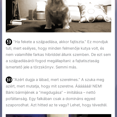
“Ha fekete a szájpadlása, akkor fajtiszta.” Ez mondjuk
tuti, mert esélyes, hogy minden felmenője kutya volt, és
nem valamiféle farkas hibriddel állunk szemben. De ezt sem
a szájpadlásáról fogod megállapítani: a fajtatisztaság
ismertető jele a törzskönyv. Semmi más.
“Azért dugja a lábad, mert szerelmes.” A szuka meg
azért, mert mutatja, hogy mit szeretne. Ááááááá! NEM!
Bárki bármijének a “megdugása” – imitálása – nettó
pofátlanság. Egy falkában csak a domináns egyed
szaporodhat. Azt hitted az te vagy? Lehet, hogy tévedtél.