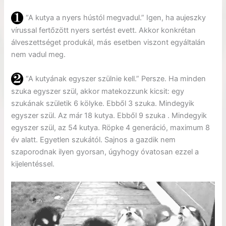
“A kutya a nyers hústól megvadul.” Igen, ha aujeszky
vírussal fertőzött nyers sertést evett. Akkor konkrétan
álveszettséget produkál, más esetben viszont egyáltalán
nem vadul meg.
“A kutyának egyszer szülnie kell.” Persze. Ha minden
szuka egyszer szül, akkor matekozzunk kicsit: egy
szukának születik 6 kölyke. Ebből 3 szuka. Mindegyik
egyszer szül. Az már 18 kutya. Ebből 9 szuka . Mindegyik
egyszer szül, az 54 kutya. Röpke 4 generáció, maximum 8
év alatt. Egyetlen szukától. Sajnos a gazdik nem
szaporodnak ilyen gyorsan, úgyhogy óvatosan ezzel a
kijelentéssel.