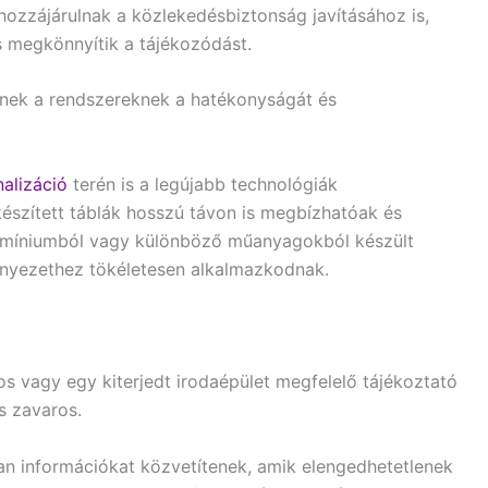
ozzájárulnak a közlekedésbiztonság javításához is,
s megkönnyítik a tájékozódást.
knek a rendszereknek a hatékonyságát és
nalizáció
terén is a legújabb technológiák
 készített táblák hosszú távon is megbízhatóak és
alumíniumból vagy különböző műanyagokból készült
rnyezethez tökéletesen alkalmazkodnak.
s vagy egy kiterjedt irodaépület megfelelő tájékoztató
és zavaros.
lyan információkat közvetítenek, amik elengedhetetlenek