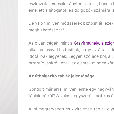
eszközök nemcsak irányt mutatnak, hanem h
emellett a látogatók és dolgozók számára i
De vajon milyen módszerek biztosítják eze
megbízhatóságát?
Az olyan cégek, mint a
Gravírműhely, a szig
alkalmazásával biztosítják, hogy az általuk
időtállóak legyenek. Legyen szó acélból, 
prototípusokról, ezek az elemek minden kö
Az útbaigazító táblák jelentősége
Gondolt már arra, milyen lenne egy nagyváro
táblák nélkül? A válasz egyszerű: kaotikus 
A jól megtervezett és kivitelezett táblák o