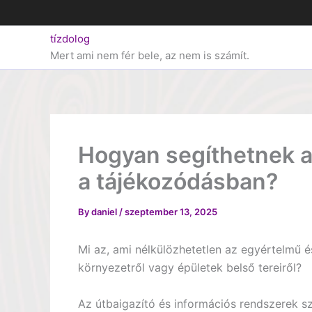
Skip
to
tízdolog
content
Mert ami nem fér bele, az nem is számít.
Hogyan segíthetnek a
a tájékozódásban?
By
daniel
/
szeptember 13, 2025
Mi az, ami nélkülözhetetlen az egyértelmű 
környezetről vagy épületek belső tereiről?
Az útbaigazító és információs rendszerek 