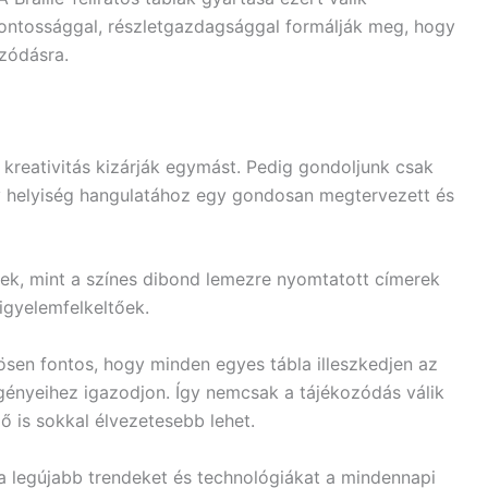
ontossággal, részletgazdagsággal formálják meg, hogy
zódásra.
a kreativitás kizárják egymást. Pedig gondoljunk csak
gy helyiség hangulatához egy gondosan megtervezett és
tek, mint a színes dibond lemezre nyomtatott címerek
 figyelemfelkeltőek.
sen fontos, hogy minden egyes tábla illeszkedjen az
igényeihez igazodjon. Így nemcsak a tájékozódás válik
ő is sokkal élvezetesebb lehet.
 a legújabb trendeket és technológiákat a mindennapi