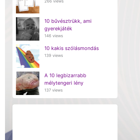
266 views
10 bűvésztrükk, ami
gyerekjáték
146 views
10 kakis szólásmondás
139 views
A 10 legbizarrabb
mélytengeri lény
137 views