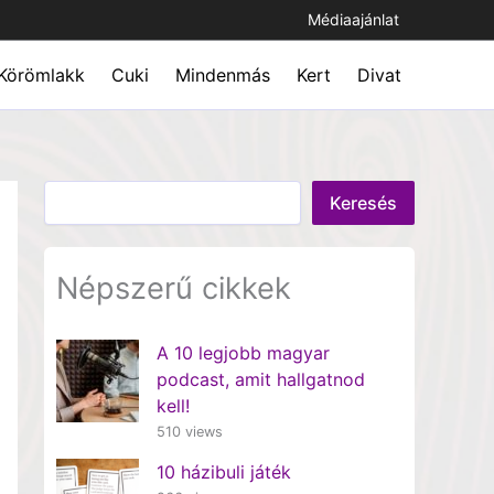
Médiaajánlat
Körömlakk
Cuki
Mindenmás
Kert
Divat
Keresés
Keresés
Népszerű cikkek
A 10 legjobb magyar
podcast, amit hallgatnod
kell!
510 views
10 házibuli játék