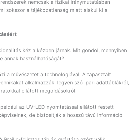
 rendszerek nemcsak a fizikai iránymutatásban
mi sokszor a tájékozatlanság miatt alakul ki a
tásáért
ionalitás kéz a kézben járnak. Mit gondol, mennyiben
ése annak használhatóságát?
zi a művészetet a technológiával. A tapasztalt
hnikákat alkalmazzák, legyen szó ipari adattáblákról,
iratokkal ellátott megoldásokról.
 például az UV-LED nyomtatással ellátott festett
épviselnek, de biztosítják a hosszú távú információ
A Braille-feliratos táblák gyártása ezért válik