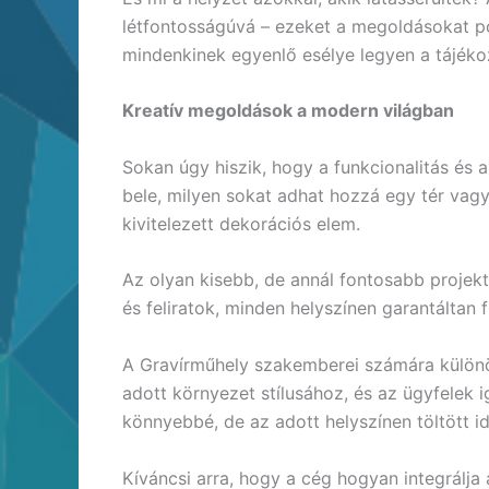
létfontosságúvá – ezeket a megoldásokat p
mindenkinek egyenlő esélye legyen a tájéko
Kreatív megoldások a modern világban
Sokan úgy hiszik, hogy a funkcionalitás és 
bele, milyen sokat adhat hozzá egy tér va
kivitelezett dekorációs elem.
Az olyan kisebb, de annál fontosabb projek
és feliratok, minden helyszínen garantáltan
A Gravírműhely szakemberei számára különö
adott környezet stílusához, és az ügyfelek 
könnyebbé, de az adott helyszínen töltött id
Kíváncsi arra, hogy a cég hogyan integrálja