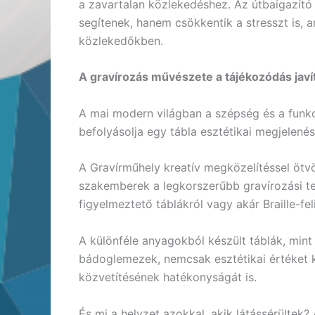
a zavartalan közlekedéshez. Az útbaigazító
segítenek, hanem csökkentik a stresszt is, a
közlekedőkben.
A gravírozás művészete a tájékozódás javí
A mai modern világban a szépség és a funkc
befolyásolja egy tábla esztétikai megjelen
A Gravírműhely kreatív megközelítéssel ötvö
szakemberek a legkorszerűbb gravírozási tec
figyelmeztető táblákról vagy akár Braille-fel
A különféle anyagokból készült táblák, mint
bádoglemezek, nemcsak esztétikai értéket k
közvetítésének hatékonyságát is.
És mi a helyzet azokkal, akik látássérültek? 