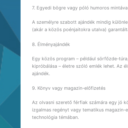
7. Egyedi bögre vagy póló humoros mintáva
A személyre szabott ajándék mindig különle
(akár a közös poénjaitokra utalva) garantál
8. Élményajándék
Egy közös program – például sörfőzde-túra
kipróbálása – életre szóló emlék lehet. Az 
ajándék.
9. Könyv vagy magazin-előfizetés
Az olvasni szerető férfiak számára egy jó kön
izgalmas regényt vagy tematikus magazin-el
technológia témában.