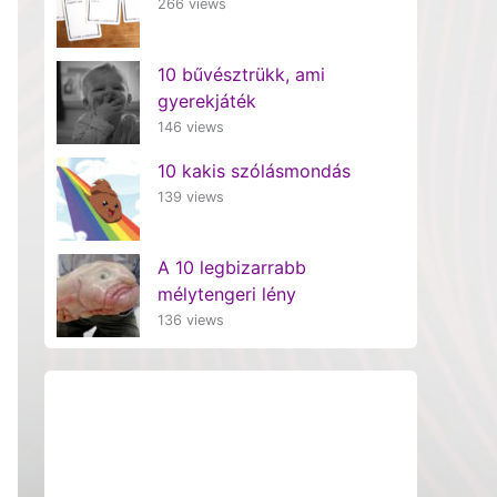
266 views
10 bűvésztrükk, ami
gyerekjáték
146 views
10 kakis szólásmondás
139 views
A 10 legbizarrabb
mélytengeri lény
136 views