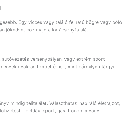
l
gesebb. Egy vicces vagy találó feliratú bögre vagy póló
tan jókedvet hoz majd a karácsonyfa alá.
, autóvezetés versenypályán, vagy extrém sport
élmények gyakran többet érnek, mint bármilyen tárgyi
yv mindig telitalálat. Választhatsz inspiráló életrajzot,
őfizetést – például sport, gasztronómia vagy