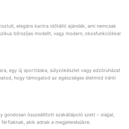
isztult, elegáns karóra időtálló ajándék, ami nemcsak
szikus bőrszíjas modellt, vagy modern, okosfunkciókkal
ásra, egy új sporttáska, súlyzókészlet vagy edzőruházat
hatod, hogy támogatod az egészséges életmód iránti
y gondosan összeállított szakállápoló szett – olajjal,
 férfiaknak, akik adnak a megjelenésükre.