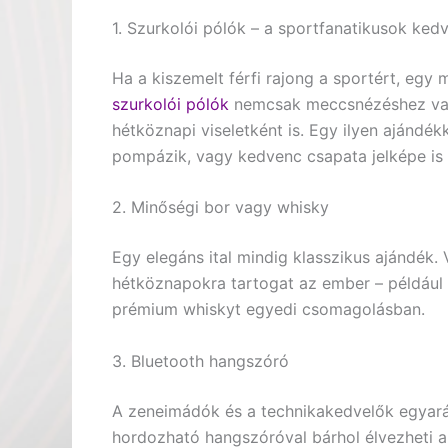
1. Szurkolói pólók – a sportfanatikusok ked
Ha a kiszemelt férfi rajong a sportért, egy 
szurkolói pólók
nemcsak meccsnézéshez vagy
hétköznapi viseletként is. Egy ilyen ajándék
pompázik, vagy kedvenc csapata jelképe is r
2. Minőségi bor vagy whisky
Egy elegáns ital mindig klasszikus ajándék.
hétköznapokra tartogat az ember – például e
prémium whiskyt egyedi csomagolásban.
3. Bluetooth hangszóró
A zeneimádók és a technikakedvelők egyará
hordozható hangszóróval bárhol élvezheti a 