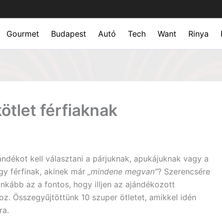
Gourmet
Budapest
Autó
Tech
Want
Rinya
ötlet férfiaknak
ndékot kell választani a párjuknak, apukájuknak vagy a
egy férfinak, akinek már
„mindene megvan”
? Szerencsére
inkább az a fontos, hogy illjen az ajándékozott
oz. Összegyűjtöttünk 10 szuper ötletet, amikkel idén
ra.