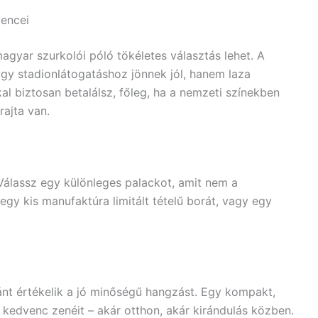
vencei
magyar szurkolói póló tökéletes választás lehet. A
 stadionlátogatáshoz jönnek jól, hanem laza
kal biztosan betalálsz, főleg, ha a nemzeti színekben
ajta van.
 Válassz egy különleges palackot, amit nem a
gy kis manufaktúra limitált tételű borát, vagy egy
nt értékelik a jó minőségű hangzást. Egy kompakt,
kedvenc zenéit – akár otthon, akár kirándulás közben.