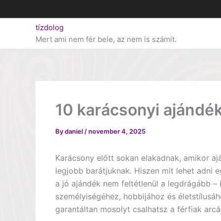
Skip
to
tízdolog
content
Mert ami nem fér bele, az nem is számít.
10 karácsonyi ajándék
By
daniel
/
november 4, 2025
Karácsony előtt sokan elakadnak, amikor ajá
legjobb barátjuknak. Hiszen mit lehet adni 
a jó ajándék nem feltétlenül a legdrágább – 
személyiségéhez, hobbijához és életstílusáh
garantáltan mosolyt csalhatsz a férfiak arcá