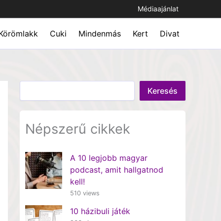
Médiaajánlat
Körömlakk
Cuki
Mindenmás
Kert
Divat
Keresés
Keresés
Népszerű cikkek
A 10 legjobb magyar
podcast, amit hallgatnod
kell!
510 views
10 házibuli játék