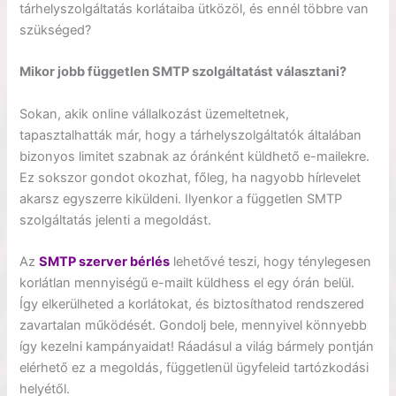
tárhelyszolgáltatás korlátaiba ütközöl, és ennél többre van
szükséged?
Mikor jobb független SMTP szolgáltatást választani?
Sokan, akik online vállalkozást üzemeltetnek,
tapasztalhatták már, hogy a tárhelyszolgáltatók általában
bizonyos limitet szabnak az óránként küldhető e-mailekre.
Ez sokszor gondot okozhat, főleg, ha nagyobb hírlevelet
akarsz egyszerre kiküldeni. Ilyenkor a független SMTP
szolgáltatás jelenti a megoldást.
Az
SMTP szerver bérlés
lehetővé teszi, hogy ténylegesen
korlátlan mennyiségű e-mailt küldhess el egy órán belül.
Így elkerülheted a korlátokat, és biztosíthatod rendszered
zavartalan működését. Gondolj bele, mennyivel könnyebb
így kezelni kampányaidat! Ráadásul a világ bármely pontján
elérhető ez a megoldás, függetlenül ügyfeleid tartózkodási
helyétől.