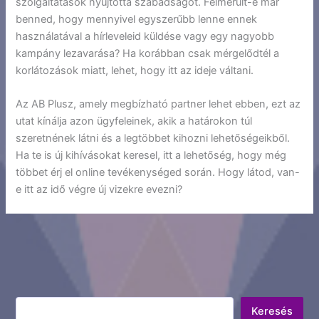
szolgáltatások nyújtotta szabadságot. Felmerült-e már
benned, hogy mennyivel egyszerűbb lenne ennek
használatával a hírleveleid küldése vagy egy nagyobb
kampány lezavarása? Ha korábban csak mérgelődtél a
korlátozások miatt, lehet, hogy itt az ideje váltani.
Az AB Plusz, amely megbízható partner lehet ebben, ezt az
utat kínálja azon ügyfeleinek, akik a határokon túl
szeretnének látni és a legtöbbet kihozni lehetőségeikből.
Ha te is új kihívásokat keresel, itt a lehetőség, hogy még
többet érj el online tevékenységed során. Hogy látod, van-
e itt az idő végre új vizekre evezni?
Keresés
Keresés