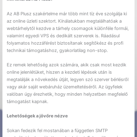
Az AB Plusz szakértelme már több mint tíz éve szolgálja ki
az online üzleti szektort. Kínálatukban megtalálhatóak a
webtárhelytől kezdve a tárhely csomagok különféle formái,
valamint egyedi VPS és dedikált szerverek is. Ráadásul
folyamatos hozzáférést biztosítanak segítőkész és profi
technikai támogatáshoz, gyakorlatilag non-stop.
Ez remek lehetőség azok számára, akik csak most kezdik
online jelenlétüket, hiszen a kezdeti lépések után is
megtalálják a növekedés útját, legyen szó szerver bérlésről
vagy akár saját webáruház üzemeltetéséről. Az ügyfelek
valóban úgy érezhetik, hogy minden helyzetben megfelelő
támogatást kapnak.
Lehetőségek a jövőre nézve
Sokan fedezik fel mostanában a független SMTP