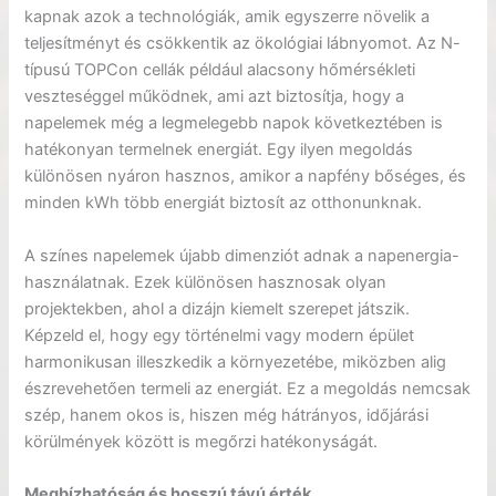
kapnak azok a technológiák, amik egyszerre növelik a
teljesítményt és csökkentik az ökológiai lábnyomot. Az N-
típusú TOPCon cellák például alacsony hőmérsékleti
veszteséggel működnek, ami azt biztosítja, hogy a
napelemek még a legmelegebb napok következtében is
hatékonyan termelnek energiát. Egy ilyen megoldás
különösen nyáron hasznos, amikor a napfény bőséges, és
minden kWh több energiát biztosít az otthonunknak.
A színes napelemek újabb dimenziót adnak a napenergia-
használatnak. Ezek különösen hasznosak olyan
projektekben, ahol a dizájn kiemelt szerepet játszik.
Képzeld el, hogy egy történelmi vagy modern épület
harmonikusan illeszkedik a környezetébe, miközben alig
észrevehetően termeli az energiát. Ez a megoldás nemcsak
szép, hanem okos is, hiszen még hátrányos, időjárási
körülmények között is megőrzi hatékonyságát.
Megbízhatóság és hosszú távú érték