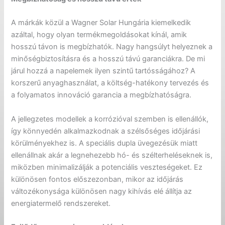
A márkák közül a Wagner Solar Hungária kiemelkedik
azáltal, hogy olyan termékmegoldásokat kínál, amik
hosszú távon is megbízhatók. Nagy hangsúlyt helyeznek a
minőségbiztosításra és a hosszú távú garanciákra. De mi
járul hozzá a napelemek ilyen szintű tartósságához? A
korszerű anyaghasználat, a költség-hatékony tervezés és
a folyamatos innováció garancia a megbízhatóságra.
A jellegzetes modellek a korrózióval szemben is ellenállók,
így könnyedén alkalmazkodnak a szélsőséges időjárási
körülményekhez is. A speciális dupla üvegezésük miatt
ellenállnak akár a legnehezebb hó- és szélterheléseknek is,
miközben minimalizálják a potenciális veszteségeket. Ez
különösen fontos előszezonban, mikor az időjárás
változékonysága különösen nagy kihívás elé állítja az
energiatermelő rendszereket.