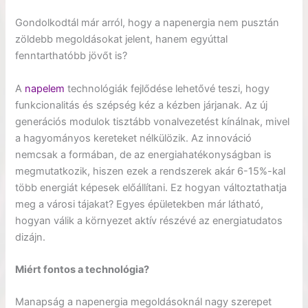
Gondolkodtál már arról, hogy a napenergia nem pusztán
zöldebb megoldásokat jelent, hanem egyúttal
fenntarthatóbb jövőt is?
A
napelem
technológiák fejlődése lehetővé teszi, hogy
funkcionalitás és szépség kéz a kézben járjanak. Az új
generációs modulok tisztább vonalvezetést kínálnak, mivel
a hagyományos kereteket nélkülözik. Az innováció
nemcsak a formában, de az energiahatékonyságban is
megmutatkozik, hiszen ezek a rendszerek akár 6-15%-kal
több energiát képesek előállítani. Ez hogyan változtathatja
meg a városi tájakat? Egyes épületekben már látható,
hogyan válik a környezet aktív részévé az energiatudatos
dizájn.
Miért fontos a technológia?
Manapság a napenergia megoldásoknál nagy szerepet