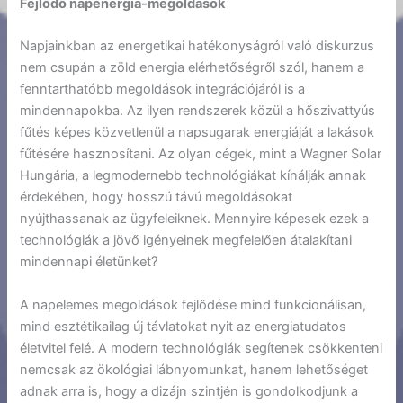
Fejlődő napenergia-megoldások
Napjainkban az energetikai hatékonyságról való diskurzus
nem csupán a zöld energia elérhetőségről szól, hanem a
fenntarthatóbb megoldások integrációjáról is a
mindennapokba. Az ilyen rendszerek közül a hőszivattyús
fűtés képes közvetlenül a napsugarak energiáját a lakások
fűtésére hasznosítani. Az olyan cégek, mint a Wagner Solar
Hungária, a legmodernebb technológiákat kínálják annak
érdekében, hogy hosszú távú megoldásokat
nyújthassanak az ügyfeleiknek. Mennyire képesek ezek a
technológiák a jövő igényeinek megfelelően átalakítani
mindennapi életünket?
A napelemes megoldások fejlődése mind funkcionálisan,
mind esztétikailag új távlatokat nyit az energiatudatos
életvitel felé. A modern technológiák segítenek csökkenteni
nemcsak az ökológiai lábnyomunkat, hanem lehetőséget
adnak arra is, hogy a dizájn szintjén is gondolkodjunk a