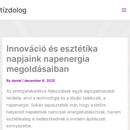
Skip
tízdolog
to
content
Innováció és esztétika
napjaink napenergia
megoldásaiban
By
daniel
/
december 8, 2025
Az energiatakarékos fejlesztések egyik legizgalmasabb
területe, ahol a technológia és a dizájn találkozik, a
napenergia. Sokan tapasztalták már, hogy a tetőre
helyezett napelemek nemcsak energiahatékonyak, hanem
esztétikailag is beilleszkednek a modern építészeti
környezetbe.