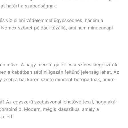
hat határt a szabadságnak.
 és víz elleni védelemmel ügyeskednek, hanem a
 a Nomex szövet például tűzálló, ami nem mindennapi
en műve. A nagy méretű gallér és a színes kiegészítők
en a kabátban sétálni igazán feltűnő jelenség lehet. Az
ity zseb a bal karon szinte mindent befogadnak, amire
vá? Az egyszerű szabásvonal lehetővé teszi, hogy akár
 kombináld. Modern, mégis klasszikus, amely a
a lett.