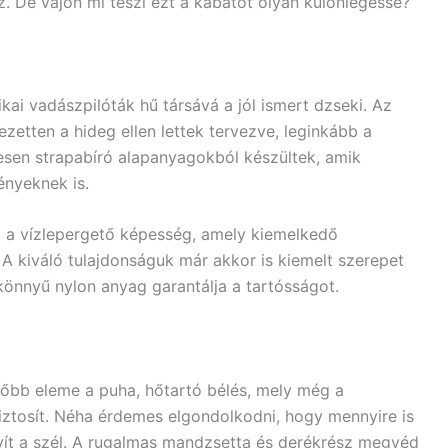
. De vajon mi teszi ezt a kabátot olyan különlegessé?
kai vadászpilóták hű társává a jól ismert dzseki. Az
ezetten a hideg ellen lettek tervezve, leginkább a
esen strapabíró alapanyagokból készültek, amik
ényeknek is.
tt a vízlepergető képesség, amely kiemelkedő
 A kiváló tulajdonságuk már akkor is kiemelt szerepet
 könnyű nylon anyag garantálja a tartósságot.
bb eleme a puha, hőtartó bélés, mely még a
ztosít. Néha érdemes elgondolkodni, hogy mennyire is
üvít a szél. A rugalmas mandzsetta és derékrész megvéd