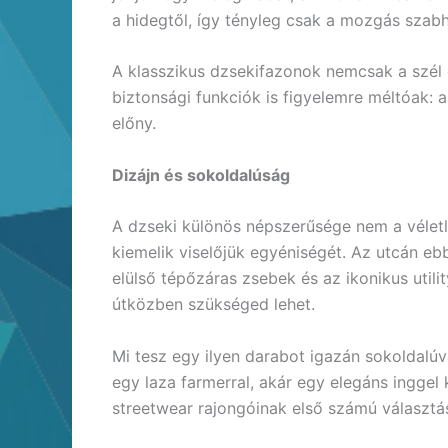
a hidegtől, így tényleg csak a mozgás szab
A klasszikus dzsekifazonok nemcsak a szél
biztonsági funkciók is figyelemre méltóak:
előny.
Dizájn és sokoldalúság
A dzseki különös népszerűsége nem a véletl
kiemelik viselőjük egyéniségét. Az utcán ebb
elülső tépőzáras zsebek és az ikonikus util
útközben szükséged lehet.
Mi tesz egy ilyen darabot igazán sokoldalú
egy laza farmerral, akár egy elegáns inggel
streetwear rajongóinak első számú választás