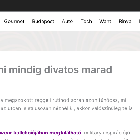
Gourmet
Budapest
Autó
Tech
Want
Rinya
mi mindig divatos marad
 a megszokott reggeli rutinod során azon tűnődsz, mi
z utcán is stílusosan néznél ki, akkor valószínűleg te is
twear kollekciójában megtalálható
, military inspirációjú