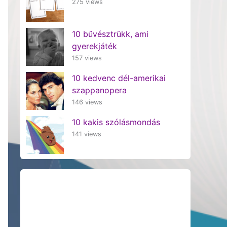
275 views
10 bűvésztrükk, ami
gyerekjáték
157 views
10 kedvenc dél-amerikai
szappanopera
146 views
10 kakis szólásmondás
141 views