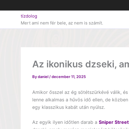
Skip
to
tízdolog
content
Mert ami nem fér bele, az nem is számít.
Az ikonikus dzseki, a
By
daniel
/
december 11, 2025
Amikor ősszel az ég sötétszürkévé válik, és
lenne alkalmas a hűvös idő ellen, de közben a
egy klasszikus kabát után nyúlsz.
Az egyik ilyen időtlen darab a
Sniper Stree