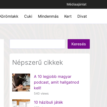
Médiaajánlat
Körömlakk
Cuki
Mindenmás
Kert
Divat
Keresés
Keresés
Népszerű cikkek
A 10 legjobb magyar
podcast, amit hallgatnod
kell!
540 views
10 házibuli játék