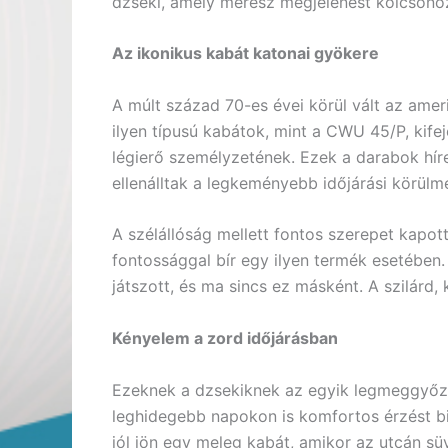
dzseki, amely merész megjelenést kölcsönöz
Az ikonikus kabát katonai gyökere
A múlt század 70-es évei körül vált az ameri
ilyen típusú kabátok, mint a CWU 45/P, kifej
légierő személyzetének. Ezek a darabok hír
ellenálltak a legkeményebb időjárási körülm
A szélállóság mellett fontos szerepet kapo
fontossággal bír egy ilyen termék esetében.
játszott, és ma sincs ez másként. A szilárd,
Kényelem a zord időjárásban
Ezeknek a dzsekiknek az egyik legmeggyőző
leghidegebb napokon is komfortos érzést bi
jól jön egy meleg kabát, amikor az utcán s