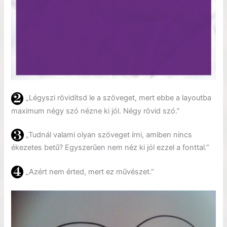
„Légyszi rövidítsd le a szöveget, mert ebbe a layoutba
maximum négy szó nézne ki jól. Négy rövid szó.”
„Tudnál valami olyan szöveget írni, amiben nincs
ékezetes betű? Egyszerűen nem néz ki jól ezzel a fonttal.”
„Azért nem érted, mert ez művészet.”