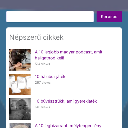
Keresés
Keresés
Népszerű cikkek
A 10 legjobb magyar podcast, amit
hallgatnod kell!
514 views
10 házibuli játék
267 views
10 bűvésztrükk, ami gyerekjáték
146 views
A 10 legbizarrabb mélytengeri lény