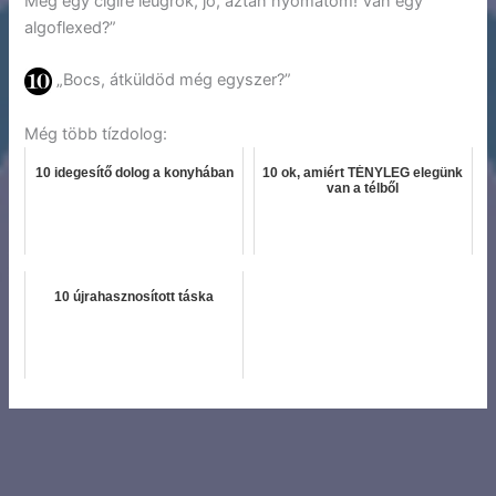
Még egy cigire leugrok, jó, aztán nyomatom! Van egy
algoflexed?”
„Bocs, átküldöd még egyszer?”
Még több tízdolog:
10 idegesítő dolog a konyhában
10 ok, amiért TÉNYLEG elegünk
van a télből
10 újrahasznosított táska