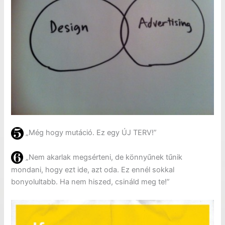
„Még hogy mutáció. Ez egy ÚJ TERV!”
„Nem akarlak megsérteni, de könnyűnek tűnik
mondani, hogy ezt ide, azt oda. Ez ennél sokkal
bonyolultabb. Ha nem hiszed, csináld meg te!”