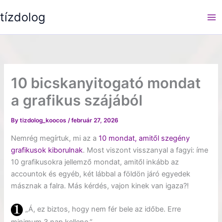
Skip
tízdolog
to
content
10 bicskanyitogató mondat
a grafikus szájából
By
tizdolog_koocos
/
február 27, 2026
Nemrég megírtuk, mi az a
10 mondat, amitől szegény
grafikusok kiborulnak
. Most viszont visszanyal a fagyi: íme
10 grafikusokra jellemző mondat, amitől inkább az
accountok és egyéb, két lábbal a földön járó egyedek
másznak a falra. Más kérdés, vajon kinek van igaza?!
„Á, ez biztos, hogy nem fér bele az időbe. Erre
minimum 3 nap kellene.”