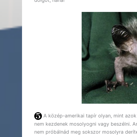
dolgot, haha!
A közép-amerikai tapír olyan, mint azok
nem kezdenek mosolyogni vagy beszélni. Amíg
nem próbálnád meg sokszor mosolyra deríte