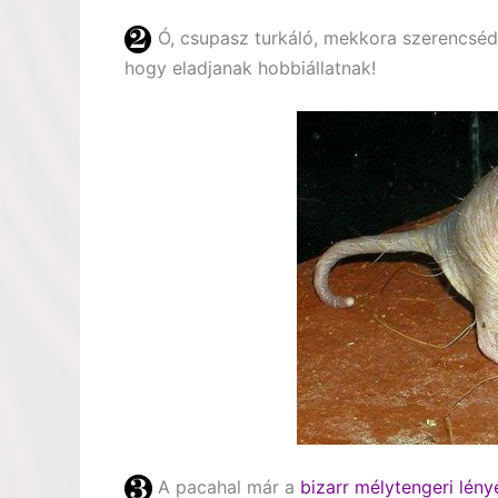
Ó, csupasz turkáló, mekkora szerencséd
hogy eladjanak hobbiállatnak!
A pacahal már a
bizarr mélytengeri lény