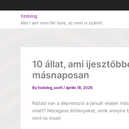
Skip
to
tízdolog
content
Mert ami nem fér bele, az nem is számít.
10 állat, ami ijesztőbb
másnaposan
By
tizdolog_szofi
/
április 18, 2026
Rajtad van a depresszió a január elsejei 
miatt? Nézegess élőlényeket, amik annyira 
mint te most!