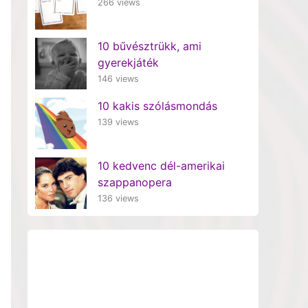
266 views
10 bűvésztrükk, ami
gyerekjáték
146 views
10 kakis szólásmondás
139 views
10 kedvenc dél-amerikai
szappanopera
136 views