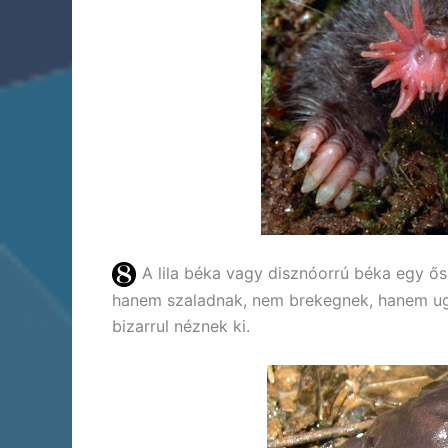
A lila béka vagy disznóorrú béka egy ősi
hanem szaladnak, nem brekegnek, hanem uga
bizarrul néznek ki.