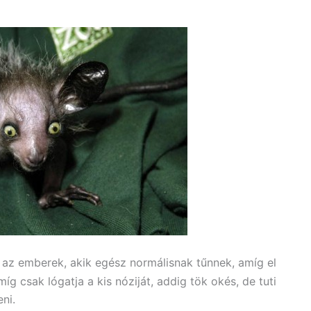
 az emberek, akik egész normálisnak tűnnek, amíg el
 csak lógatja a kis nóziját, addig tök okés, de tuti
ni.