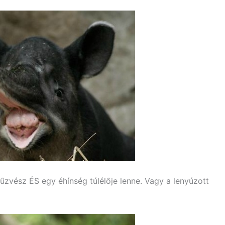
űzvész ÉS egy éhínség túlélője lenne. Vagy a lenyúzott