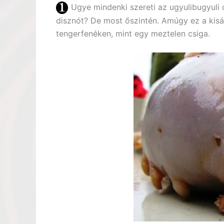
Ugye mindenki szereti az ugyulibugyuli 
disznót? De most őszintén. Amúgy ez a kisál
tengerfenéken, mint egy meztelen csiga.