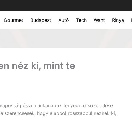
Gourmet
Budapest
Autó
Tech
Want
Rinya
en néz ki, mint te
másnaposság és a munkanapok fenyegető közeledése
balszerencsések, hogy alapból rosszabbul néznek ki,