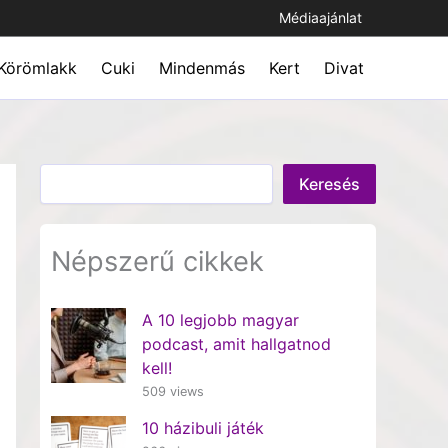
Médiaajánlat
Körömlakk
Cuki
Mindenmás
Kert
Divat
Keresés
Keresés
Népszerű cikkek
A 10 legjobb magyar
podcast, amit hallgatnod
kell!
509 views
10 házibuli játék